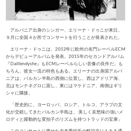
アルバニア出身のシンガー、エリーナ・ドゥニが来日。
９月に全国４か所でコンサートを行うことが発表された。
エリーナ・ドゥニは、2012年に欧州の名門レーベルECM
からデビューアルバムを発表。2015年のセカンドアルバム
『Dalllendyshe』もECMレーベルらしい音像の良作だ。も
ちろん、彼女一流の特色もある。エリーナの出身国アルバ
ニアは、バルカン半島の西側に位置し、西はアドリア海、
北はモンテネグロに面し、東にはマケドニア、南側はギリ
シャに隣接。
「歴史的に、ヨーロッパ、ロシア、トルコ、アラブの文
化が交錯してきたバルカン半島は、 美しく哀愁味の強いメ
ロディと躍動的な変拍子のリズムを持つトラッドの宝庫」
このコンサートに寄せた吉本秀純氏の解説文にもある通