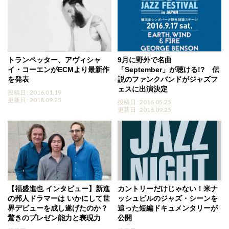
トランペッター、アヴィシャ
9月に野外で名曲
イ・コーエンがECMより最新作
「September」が聴ける!? 伝
を発表
説のファンクバンドがジャズフ
ェスに出演決定
投稿日 : 2016.01.19
更新日 : 2018.09.25
投稿日 : 2016.05.25
更新日 : 2018.09.25
【福盛進也 インタビュー】新進
カントリーだけじゃない！米ナ
の邦人ドラマーは いかにして世
ッシュビルのジャズ・シーンを
界デビューを成し遂げたのか？
追った短編ドキュメンタリーが
驚きのプレゼン能力と表現力
公開