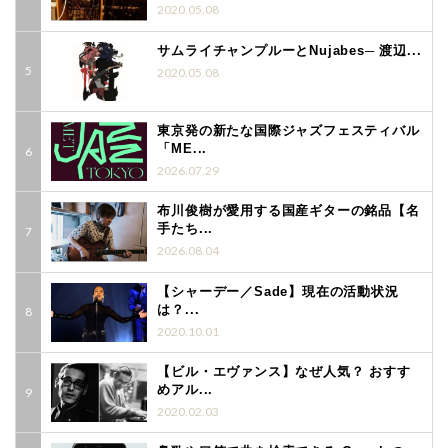
2020.05.08
サムライチャンプルーとNujabes─ 渡辺...
2020.05.08
東京発の新たな国際ジャズフェスティバル
「ME...
2026.07.29
布川俊樹が愛用する国産ギターの銘品【名
手たち...
2026.08.04
【シャーデー／Sade】現在の活動状況
は？...
2020.10.01
【ビル・エヴァンス】なぜ人気？ おすす
めアル...
2020.02.03