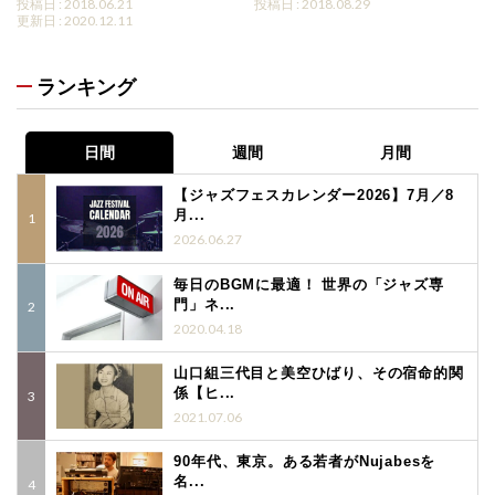
投稿日 : 2018.06.21
投稿日 : 2018.08.29
更新日 : 2020.12.11
ランキング
日間
週間
月間
【ジャズフェスカレンダー2026】7月／8
月...
2026.06.27
毎日のBGMに最適！ 世界の「ジャズ専
門」ネ...
2020.04.18
山口組三代目と美空ひばり、その宿命的関
係【ヒ...
2021.07.06
90年代、東京。ある若者がNujabesを
名...