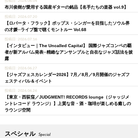
投稿日 : 2026.08.04
布川俊樹が愛用する国産ギターの銘品【名手たちの楽器 vol.9】
投稿日 : 2026.07.20
【ロバータ・フラック】ポップス・シンガーを目指したソウル界
の才媛─ライブ盤で聴くモントルー Vol.68
投稿日 : 2026.07.16
【インタビュー｜The Uncalled Capital】 国際ジャズコンペの覇
者が新アルバム発表─精緻なアンサンブルと自在なジャズ話法を披
露
投稿日 : 2026.06.27
【ジャズフェスカレンダー2026】7月／8月／9月開催のジャズフ
ェスティバル＆イベント
投稿日 : 2026.06.26
【東京・西荻窪／JUDGMENT! RECORDS lounge（ジャッジメ
ントレコード ラウンジ）】上質な音・酒・珈琲が楽しめる癒しの
ラウンジ空間
スペシャル
Special