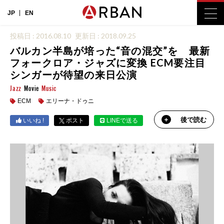
JP
EN
投稿日 : 2016.08.10
更新日 : 2018.09.25
バルカン半島が培った“音の混交”を 最新
フォークロア・ジャズに変換 ECM要注目
シンガーが待望の来日公演
Jazz
Movie
Music
ECM
エリーナ・ドゥニ
後で読む
いいね !
ポスト
LINEで送る