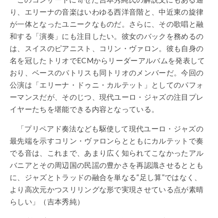
り、エリーナの音楽はいわゆる西洋音階と、中近東の旋律
が一体となったユニークなものだ。さらに、その歌唱と融
和する「演奏」にも注目したい。彼女のバックを務めるの
は、スイスのピアニスト、コリン・ヴァロン。彼も自身の
名を冠したトリオでECMからリーダーアルバムを発表して
おり、ベースのパトリスも同トリオのメンバーだ。今回の
公演は「エリーナ・ドゥニ・カルテット」としてのパフォ
ーマンスだが、そのじつ、現代ユーロ・ジャズの注目プレ
イヤーたちを堪能できる内容となっている。
「プリペアド奏法なども駆使して現代ユーロ・ジャズの
最先端を示すコリン・ヴァロンらとともにカルテットで奏
でる音は、これまで、あまり広く知られてこなかったアル
バニアとその周辺国の民謡の豊かさを再認識させるととも
に、ジャズとトラッドの融合を単なる“足し算”ではなく、
より高次元かつスリリングな形で実現させている点が素晴
らしい」（吉本秀純）