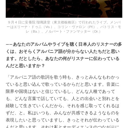
９月４日に安養院 瑠璃講堂（東京都板橋区）で行われたライブ。メンバ
ーはエリーナ・ドゥニ（Vo.）、コリン・ヴァロン（Pf.）、パトリス・モ
レ（Ba.）、ノルバート・ファンマッター（Dr.）
——あなたのアルバムやライブを聴く日本人のリスナーの多
くは、おそらくアルバニア語が分からない人たちだと思い
ます。だとしたら、あなたの何がリスナーに伝わっている
んだと思いますか？
「アルバニア語の歌詞を歌う時も、きっとみんなもわかっ
ていると思い込んで歌っているからだと思います。音楽に
限界や国境はないと信じているし、どんな人種であって
も、どんな言葉で話していても、人との出会いと別れとを
経験して生きていくんだから、それを感じ取ってくれるは
ずだ、と。私はいつも、みんなが共感できるようなものを
表現したいと思っていますし、きっとそれが伝わっている
んだと思います。それは私とオーディエンスのつながりに