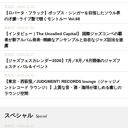
投稿日 : 2026.07.20
【ロバータ・フラック】ポップス・シンガーを目指したソウル界
の才媛─ライブ盤で聴くモントルー Vol.68
投稿日 : 2026.07.16
【インタビュー｜The Uncalled Capital】 国際ジャズコンペの覇
者が新アルバム発表─精緻なアンサンブルと自在なジャズ話法を披
露
投稿日 : 2026.06.27
【ジャズフェスカレンダー2026】7月／8月／9月開催のジャズフ
ェスティバル＆イベント
投稿日 : 2026.06.26
【東京・西荻窪／JUDGMENT! RECORDS lounge（ジャッジメ
ントレコード ラウンジ）】上質な音・酒・珈琲が楽しめる癒しの
ラウンジ空間
スペシャル
Special
投稿日 : 2026.06.27