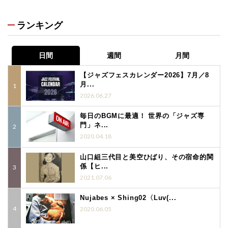
ランキング
日間
週間
月間
【ジャズフェスカレンダー2026】7月／8
月...
2026.06.27
毎日のBGMに最適！ 世界の「ジャズ専
門」ネ...
2020.04.18
山口組三代目と美空ひばり、その宿命的関
係【ヒ...
2021.07.06
Nujabes × Shing02〈Luv(...
2020.06.05