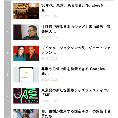
90年代、東京。ある若者がNujabesを
名...
2020.05.08
【証言で綴る日本のジャズ】森山威男｜音
楽家人...
2018.04.26
マイケル・ジャクソンの父、ジョー・ジャ
クソン...
2018.06.28
鼻歌や口笛で曲を検索できる Googleの
新...
2020.10.26
東京発の新たな国際ジャズフェスティバル
「ME...
2026.07.29
布川俊樹が愛用する国産ギターの銘品【名
手たち...