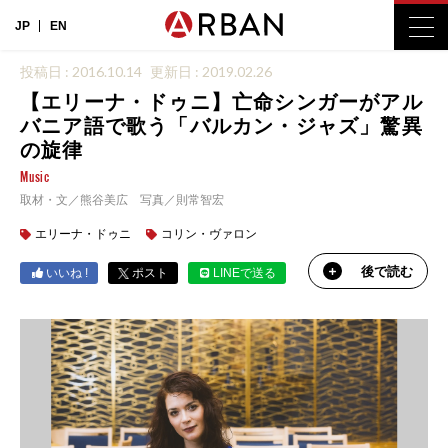
JP
EN
投稿日 : 2016.10.14
更新日 : 2019.02.26
【エリーナ・ドゥニ】亡命シンガーがアル
バニア語で歌う「バルカン・ジャズ」驚異
の旋律
Music
取材・文／熊谷美広 写真／則常智宏
エリーナ・ドゥニ
コリン・ヴァロン
後で読む
いいね !
ポスト
LINEで送る