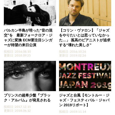
バルカン半島が培った“音の混
【コリン・ヴァロン】「ジャズ
交”を 最新フォークロア・ジ
をやりたいとは思っていなかっ
ャズに変換 ECM要注目シンガ
た…」 孤高のピアニストが追求
ーが待望の来日公演
する“壊れた美しさ”
投稿日 : 2016.08.10
投稿日 : 2016.10.26
更新日 : 2018.09.25
更新日 : 2019.02.26
プリンスの超希少盤『ブラッ
ジャズと台風【モントルー・ジ
ク・アルバム』が発見される
ャズ・フェスティバル・ジャパ
ン 2019リポート】
投稿日 : 2017.12.15
更新日 : 2018.06.12
投稿日 : 2019.11.14