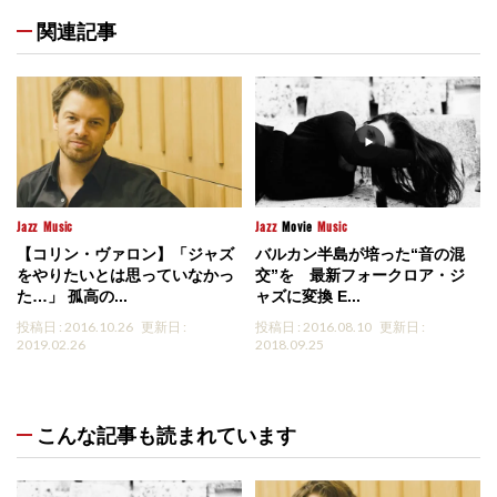
関連記事
Jazz
Music
Jazz
Movie
Music
【コリン・ヴァロン】「ジャズ
バルカン半島が培った“音の混
をやりたいとは思っていなかっ
交”を 最新フォークロア・ジ
た…」 孤高の...
ャズに変換 E...
投稿日 : 2016.10.26
更新日 :
投稿日 : 2016.08.10
更新日 :
2019.02.26
2018.09.25
こんな記事も読まれています