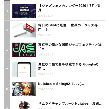
【ジャズフェスカレンダー2026】7月／8
月...
2026.06.27
毎日のBGMに最適！ 世界の「ジャズ専
門」ネ...
2020.04.18
東京発の新たな国際ジャズフェスティバル
「ME...
2026.07.29
鼻歌や口笛で曲を検索できる Googleの
新...
2020.10.26
Nujabes × Shing02〈Luv(...
2020.06.05
サムライチャンプルーとNujabes─ 渡辺...
2020.05.08