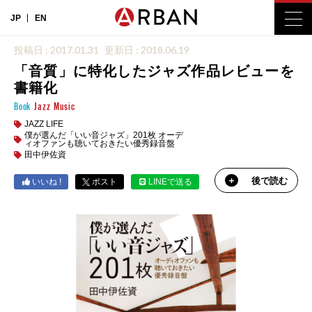
JP
EN
投稿日 : 2017.01.31
更新日 : 2018.06.19
「音質」に特化したジャズ作品レビューを
書籍化
Book
Jazz
Music
JAZZ LIFE
僕が選んだ「いい音ジャズ」201枚 オーデ
ィオファンも聴いておきたい優秀録音盤
田中伊佐資
後で読む
いいね !
ポスト
LINEで送る