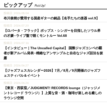
ピックアップ
Pick Up!
投稿日 : 2026.08.04
布川俊樹が愛用する国産ギターの銘品【名手たちの楽器 vol.9】
投稿日 : 2026.07.20
【ロバータ・フラック】ポップス・シンガーを目指したソウル界
の才媛─ライブ盤で聴くモントルー Vol.68
投稿日 : 2026.07.16
【インタビュー｜The Uncalled Capital】 国際ジャズコンペの覇
者が新アルバム発表─精緻なアンサンブルと自在なジャズ話法を披
露
投稿日 : 2026.06.27
【ジャズフェスカレンダー2026】7月／8月／9月開催のジャズフ
ェスティバル＆イベント
投稿日 : 2026.06.26
【東京・西荻窪／JUDGMENT! RECORDS lounge（ジャッジメ
ントレコード ラウンジ）】上質な音・酒・珈琲が楽しめる癒しの
ラウンジ空間