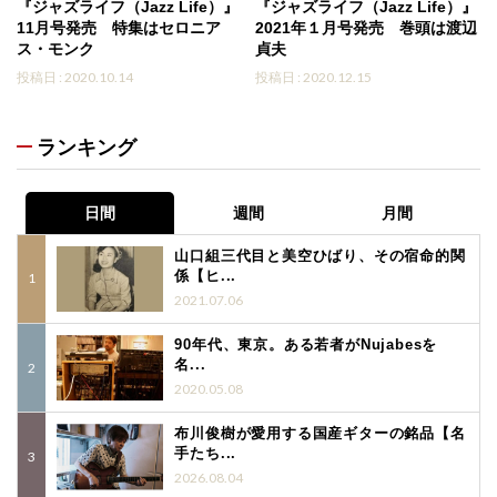
『ジャズライフ（Jazz Life）』
『ジャズライフ（Jazz Life）』
11月号発売 特集はセロニア
2021年１月号発売 巻頭は渡辺
ス・モンク
貞夫
投稿日 : 2020.10.14
投稿日 : 2020.12.15
ランキング
日間
週間
月間
山口組三代目と美空ひばり、その宿命的関
係【ヒ...
2021.07.06
90年代、東京。ある若者がNujabesを
名...
2020.05.08
布川俊樹が愛用する国産ギターの銘品【名
手たち...
2026.08.04