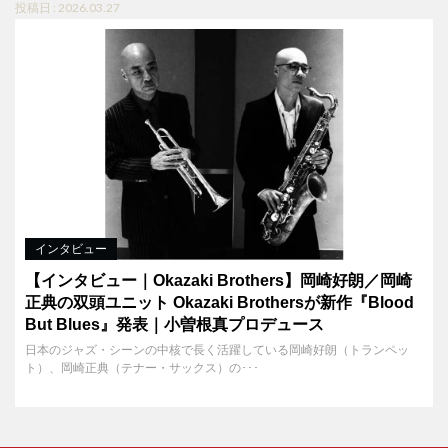
投稿日 : 2026.03.27
インタビュー
【インタビュー｜Okazaki Brothers】岡崎好朗／岡崎
正典の双頭ユニット Okazaki Brothersが新作『Blood
But Blues』発表｜小曽根真プロデュース
日本のジャズ・シーンの中核で長く活躍している岡崎好朗（トランペッ
ト）、岡崎正典（テナー・サックス）の･･･