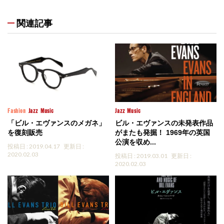
関連記事
Fashion
Jazz
Music
Jazz
Music
「ビル・エヴァンスのメガネ」
ビル・エヴァンスの未発表作品
を復刻販売
がまたも発掘！ 1969年の英国
公演を収め...
投稿日 : 2019.04.17
更新日 :
2020.02.03
投稿日 : 2019.03.01
更新日 :
2020.02.03