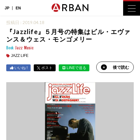
JP
EN
投稿日 : 2019.04.18
『Jazzlife』５月号の特集はビル・エヴァ
ンス＆ウェス・モンゴメリー
Book
Jazz
Music
JAZZ LIFE
後で読む
いいね !
ポスト
LINEで送る