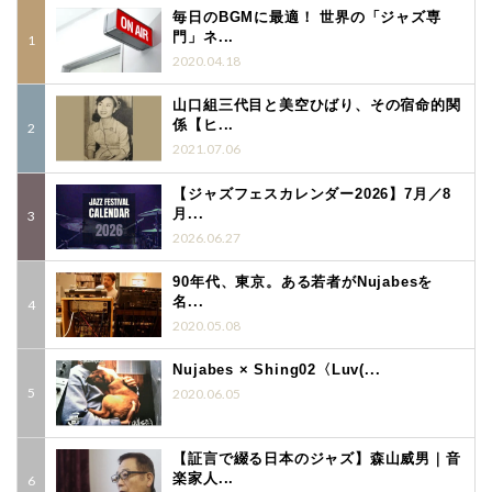
毎日のBGMに最適！ 世界の「ジャズ専
門」ネ...
2020.04.18
山口組三代目と美空ひばり、その宿命的関
係【ヒ...
2021.07.06
【ジャズフェスカレンダー2026】7月／8
月...
2026.06.27
90年代、東京。ある若者がNujabesを
名...
2020.05.08
Nujabes × Shing02〈Luv(...
2020.06.05
【証言で綴る日本のジャズ】森山威男｜音
楽家人...