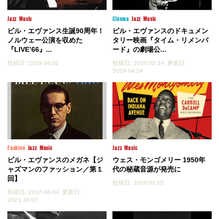
Jazz
Music
Cinema
Jazz
Music
ビル・エヴァンス生誕90周年！
ビル・エヴァンスのドキュメン
ノルウェー公演を収めた
タリー映画『タイム・リメンバ
『LIVE’66』...
ード』の劇場公...
投稿日 : 2019.04.02
投稿日 : 2019.02.14
更新日 :
2019.04.24
Fashion
Jazz
Music
Jazz
Music
ビル・エヴァンスのメガネ【ジ
ウェス・モンゴメリー 1950年
ャズマンのファッション／第１
代の秘蔵音源が発売に
回】
投稿日 : 2019.03.05
投稿日 : 2017.08.04
更新日 :
2021.10.07