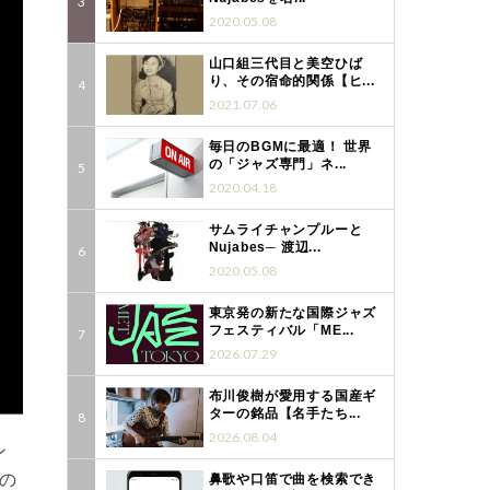
2020.05.08
山口組三代目と美空ひば
り、その宿命的関係【ヒ...
2021.07.06
毎日のBGMに最適！ 世界
の「ジャズ専門」ネ...
2020.04.18
サムライチャンプルーと
Nujabes─ 渡辺...
2020.05.08
東京発の新たな国際ジャズ
フェスティバル「ME...
2026.07.29
布川俊樹が愛用する国産ギ
ターの銘品【名手たち...
2026.08.04
ン
の
鼻歌や口笛で曲を検索でき