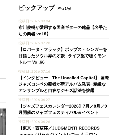
ピックアップ
Pick Up!
投稿日 : 2026.08.04
布川俊樹が愛用する国産ギターの銘品【名手た
ちの楽器 vol.9】
投稿日 : 2026.07.20
【ロバータ・フラック】ポップス・シンガーを
目指したソウル界の才媛─ライブ盤で聴くモン
トルー Vol.68
投稿日 : 2026.07.16
【インタビュー｜The Uncalled Capital】 国際
ジャズコンペの覇者が新アルバム発表─精緻な
アンサンブルと自在なジャズ話法を披露
投稿日 : 2026.06.27
【ジャズフェスカレンダー2026】7月／8月／9
月開催のジャズフェスティバル＆イベント
投稿日 : 2026.06.26
【東京・西荻窪／JUDGMENT! RECORDS
lounge（ジャッジメントレコード ラウン