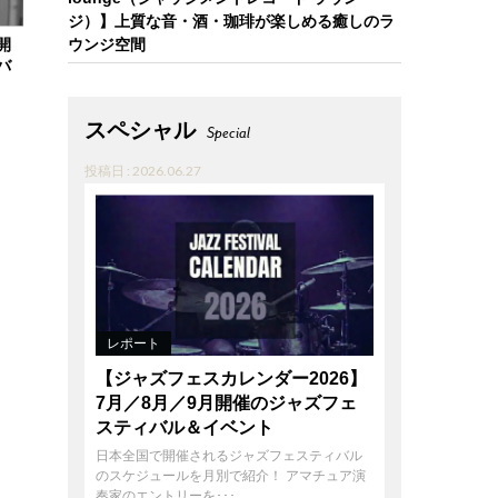
ジ）】上質な音・酒・珈琲が楽しめる癒しのラ
開
ウンジ空間
バ
スペシャル
Special
投稿日 : 2026.06.27
レポート
【ジャズフェスカレンダー2026】
7月／8月／9月開催のジャズフェ
スティバル＆イベント
日本全国で開催されるジャズフェスティバル
のスケジュールを月別で紹介！ アマチュア演
奏家のエントリーを･･･