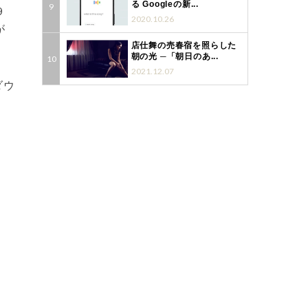
る Googleの新...
９
2020.10.26
が
店仕舞の売春宿を照らした
朝の光 ─「朝日のあ...
2021.12.07
ダウ