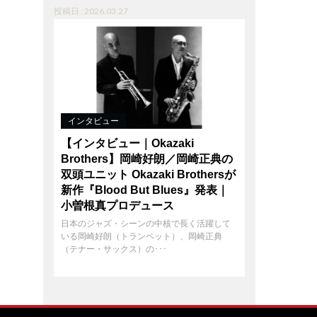
投稿日 : 2026.03.27
インタビュー
【インタビュー｜Okazaki
Brothers】岡崎好朗／岡崎正典の
双頭ユニット Okazaki Brothersが
新作『Blood But Blues』発表｜
小曽根真プロデュース
日本のジャズ・シーンの中核で長く活躍して
いる岡崎好朗（トランペット）、岡崎正典
（テナー・サックス）の･･･