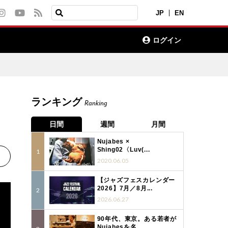
JP
EN
ログイン
ランキング
Ranking
日間
週間
月間
Nujabes ×
Shing02〈Luv(...
2020.06.05
【ジャズフェスカレンダー
2026】7月／8月...
2026.06.27
90年代、東京。ある若者が
Nujabesを名...