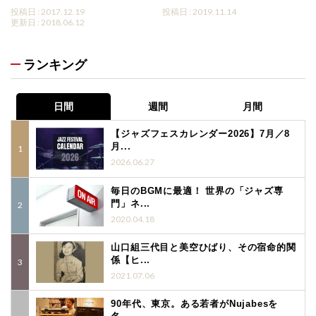
投稿日 : 2017.12.19
投稿日 : 2019.11.14
更新日 : 2018.06.12
ランキング
日間
週間
月間
【ジャズフェスカレンダー2026】7月／8
月...
2026.06.27
毎日のBGMに最適！ 世界の「ジャズ専
門」ネ...
2020.04.18
山口組三代目と美空ひばり、その宿命的関
係【ヒ...
2021.07.06
90年代、東京。ある若者がNujabesを