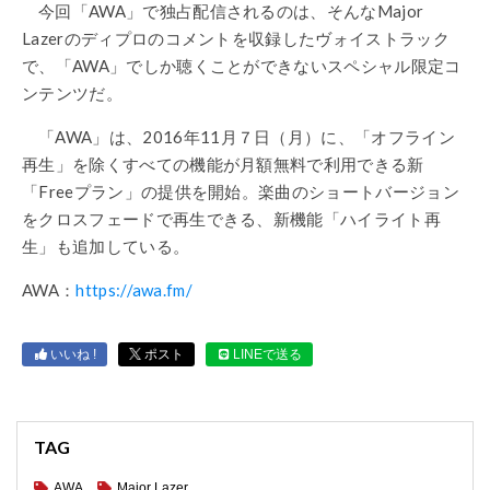
今回「
AWA
」で独占配信されるのは、そんな
Major
Lazer
のディプロのコメントを収録したヴォイストラック
で、「
AWA
」でしか聴くことができないスペシャル限定コ
ンテンツだ。
「
AWA
」は、
2016
年
11
月７日（月）に、「オフライン
再生」を除くすべての機能が月額無料で利用できる新
「
Free
プラン」の提供を開始。楽曲のショートバージョン
をクロスフェードで再生できる、新機能「ハイライト再
生」も追加している。
AWA
：
https://awa.fm/
いいね !
ポスト
LINEで送る
TAG
AWA
Major Lazer