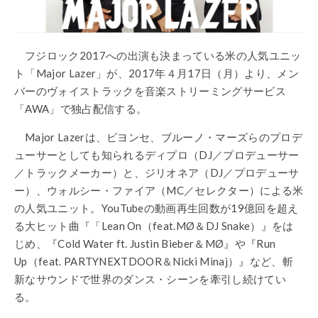
フジロック
2017
への出演も決まっている米の人気ユニッ
ト「
Major Lazer
」が、
2017
年４月
17
日（月）より、メン
バーのヴォイストラックを音楽ストリーミングサービス
「
AWA
」で独占配信する。
Major Lazer
は、ビヨンセ、ブルーノ・マーズらのプロデ
ューサーとしても知られるディプロ（
DJ
／プロデューサー
／トラックメーカー）と、ジリオネア（
DJ
／プロデューサ
ー）、ウォルシー・ファイア（
MC
／セレクター）による米
の人気ユニット。
YouTube
の動画再生回数が
19
億回を超え
る大ヒット曲『「
Lean On
（
feat.MØ
＆
DJ Snake
）』をは
じめ、『
Cold Water ft. Justin Bieber
＆
M
Ø』や『
Run
Up
（
feat. PARTYNEXTDOOR
＆
Nicki Minaj
）』など、斬
新なサウンドで世界のダンス・シーンを牽引し続けてい
る。