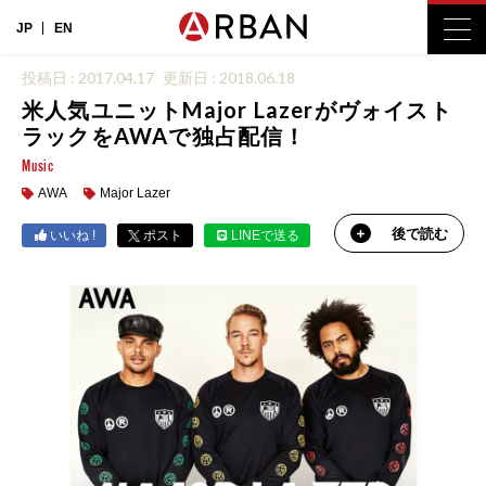
JP
EN
投稿日 : 2017.04.17
更新日 : 2018.06.18
米人気ユニットMajor Lazerがヴォイスト
ラックをAWAで独占配信！
Music
AWA
Major Lazer
後で読む
いいね !
ポスト
LINEで送る