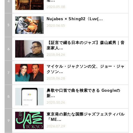
名...
2020.05.08
Nujabes × Shing02〈Luv(...
2020.06.05
【証言で綴る日本のジャズ】森山威男｜音
楽家人...
2018.04.26
マイケル・ジャクソンの父、ジョー・ジャ
クソン...
2018.06.28
鼻歌や口笛で曲を検索できる Googleの
新...
2020.10.26
東京発の新たな国際ジャズフェスティバル
「ME...
2026.07.29