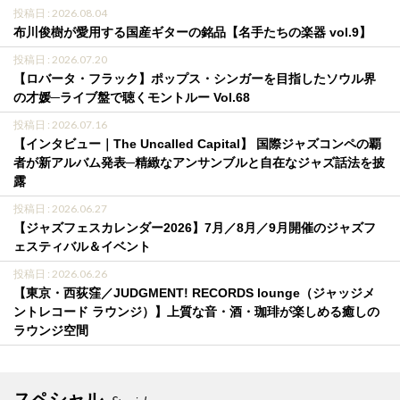
投稿日 : 2026.08.04
布川俊樹が愛用する国産ギターの銘品【名手たちの楽器 vol.9】
投稿日 : 2026.07.20
【ロバータ・フラック】ポップス・シンガーを目指したソウル界
の才媛─ライブ盤で聴くモントルー Vol.68
投稿日 : 2026.07.16
【インタビュー｜The Uncalled Capital】 国際ジャズコンペの覇
者が新アルバム発表─精緻なアンサンブルと自在なジャズ話法を披
露
投稿日 : 2026.06.27
【ジャズフェスカレンダー2026】7月／8月／9月開催のジャズフ
ェスティバル＆イベント
投稿日 : 2026.06.26
【東京・西荻窪／JUDGMENT! RECORDS lounge（ジャッジメ
ントレコード ラウンジ）】上質な音・酒・珈琲が楽しめる癒しの
ラウンジ空間
スペシャル