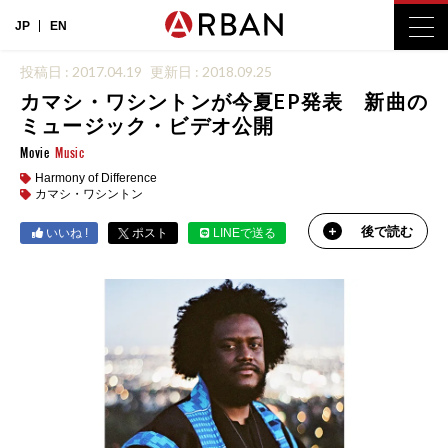
JP
EN
投稿日 : 2017.04.19
更新日 : 2018.09.25
カマシ・ワシントンが今夏EP発表 新曲の
ミュージック・ビデオ公開
Movie
Music
Harmony of Difference
カマシ・ワシントン
後で読む
いいね !
ポスト
LINEで送る