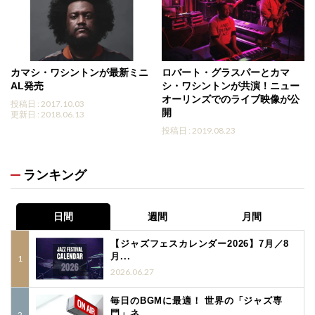
カマシ・ワシントンが最新ミニ
ロバート・グラスパーとカマ
AL発売
シ・ワシントンが共演！ニュー
オーリンズでのライブ映像が公
投稿日 : 2017.10.03
開
更新日 : 2018.06.13
投稿日 : 2019.08.23
ランキング
日間
週間
月間
【ジャズフェスカレンダー2026】7月／8
月...
2026.06.27
毎日のBGMに最適！ 世界の「ジャズ専
門」ネ...