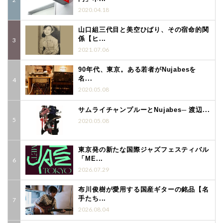
2020.04.18
山口組三代目と美空ひばり、その宿命的関
係【ヒ...
2021.07.06
90年代、東京。ある若者がNujabesを
名...
2020.05.08
サムライチャンプルーとNujabes─ 渡辺...
2020.05.08
東京発の新たな国際ジャズフェスティバル
「ME...
2026.07.29
布川俊樹が愛用する国産ギターの銘品【名
手たち...
2026.08.04