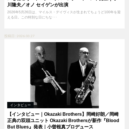
川隆夫／オノ セイゲンが出演
2026年5月26日は、マイルス・デイヴィスが生まれてちょうど100年を迎
える日。この特別な日にちな･･･
投稿日 : 2026.03.27
インタビュー
【インタビュー｜Okazaki Brothers】岡崎好朗／岡崎
正典の双頭ユニット Okazaki Brothersが新作『Blood
But Blues』発表｜小曽根真プロデュース