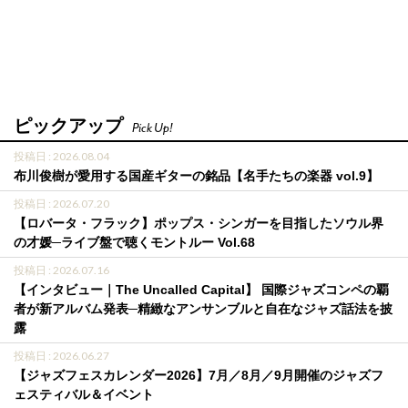
ピックアップ
Pick Up!
投稿日 : 2026.08.04
布川俊樹が愛用する国産ギターの銘品【名手たちの楽器 vol.9】
投稿日 : 2026.07.20
【ロバータ・フラック】ポップス・シンガーを目指したソウル界
の才媛─ライブ盤で聴くモントルー Vol.68
投稿日 : 2026.07.16
【インタビュー｜The Uncalled Capital】 国際ジャズコンペの覇
者が新アルバム発表─精緻なアンサンブルと自在なジャズ話法を披
露
投稿日 : 2026.06.27
【ジャズフェスカレンダー2026】7月／8月／9月開催のジャズフ
ェスティバル＆イベント