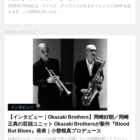
2026年5月26日は、マイルス・デイヴィスが生まれてちょうど100年を迎
える日。この特別な日にちな･･･
投稿日 : 2026.03.27
インタビュー
【インタビュー｜Okazaki Brothers】岡崎好朗／岡崎
正典の双頭ユニット Okazaki Brothersが新作『Blood
But Blues』発表｜小曽根真プロデュース
日本のジャズ・シーンの中核で長く活躍している岡崎好朗（トランペッ