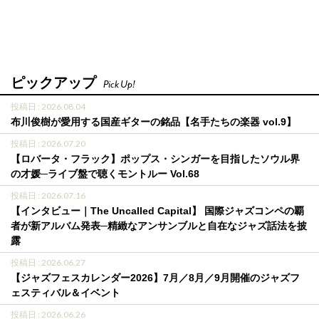
ピックアップ
Pick Up!
投稿日 : 2026.08.04
布川俊樹が愛用する国産ギターの銘品【名手たちの楽器 vol.9】
投稿日 : 2026.07.20
【ロバータ・フラック】ポップス・シンガーを目指したソウル界
の才媛─ライブ盤で聴くモントルー Vol.68
投稿日 : 2026.07.16
【インタビュー｜The Uncalled Capital】 国際ジャズコンペの覇
者が新アルバム発表─精緻なアンサンブルと自在なジャズ話法を披
露
投稿日 : 2026.06.27
【ジャズフェスカレンダー2026】7月／8月／9月開催のジャズフ
ェスティバル＆イベント
投稿日 : 2026.06.26