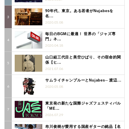
90年代、東京。ある若者がNujabesを
名...
2020.05.08
毎日のBGMに最適！ 世界の「ジャズ専
門」ネ...
2020.04.18
山口組三代目と美空ひばり、その宿命的関
係【ヒ...
2021.07.06
サムライチャンプルーとNujabes─ 渡辺...
2020.05.08
東京発の新たな国際ジャズフェスティバル
「ME...
2026.07.29
布川俊樹が愛用する国産ギターの銘品【名