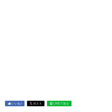
いいね !
ポスト
LINEで送る