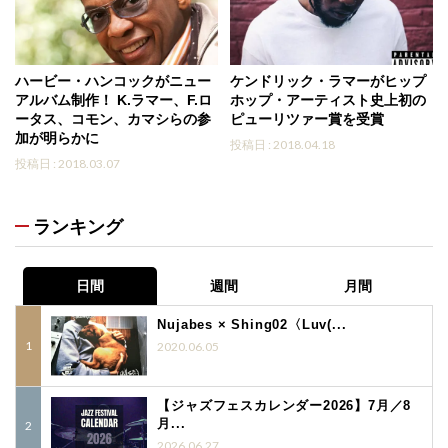
ハービー・ハンコックがニュー
ケンドリック・ラマーがヒップ
アルバム制作！ K.ラマー、F.ロ
ホップ・アーティスト史上初の
ータス、コモン、カマシらの参
ピューリツァー賞を受賞
加が明らかに
投稿日 : 2018.04.18
投稿日 : 2018.03.07
ランキング
日間
週間
月間
Nujabes × Shing02〈Luv(...
2020.06.05
【ジャズフェスカレンダー2026】7月／8
月...
2026.06.27