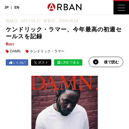
JP
EN
投稿日 : 2017.04.27
更新日 : 2018.06.14
ケンドリック・ラマー、今年最高の初週セ
ールスを記録
Music
DAMN.
ケンドリック・ラマー
後で読む
いいね !
ポスト
LINEで送る