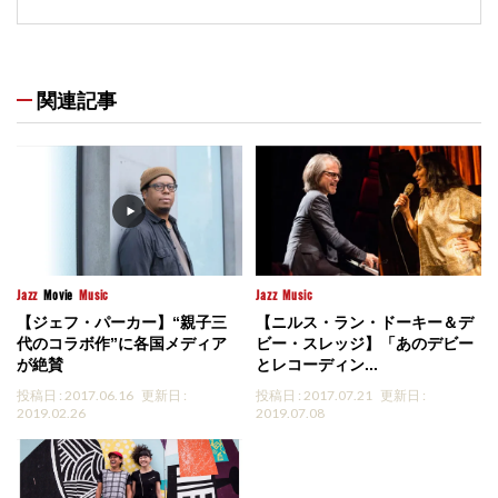
関連記事
Jazz
Movie
Music
Jazz
Music
【ジェフ・パーカー】“親子三
【ニルス・ラン・ドーキー＆デ
代のコラボ作”に各国メディア
ビー・スレッジ】「あのデビー
が絶賛
とレコーディン...
投稿日 : 2017.06.16
更新日 :
投稿日 : 2017.07.21
更新日 :
2019.02.26
2019.07.08