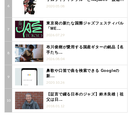
2020.05.08
東京発の新たな国際ジャズフェスティバル
「ME...
2026.07.29
布川俊樹が愛用する国産ギターの銘品【名
手たち...
2026.08.04
鼻歌や口笛で曲を検索できる Googleの
新...
2020.10.26
【証言で綴る日本のジャズ】鈴木良雄｜祖
父は日...
2018.01.12