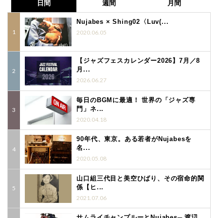
日間
週間
月間
Nujabes × Shing02〈Luv(...
2020.06.05
【ジャズフェスカレンダー2026】7月／8
月...
2026.06.27
毎日のBGMに最適！ 世界の「ジャズ専
門」ネ...
2020.04.18
90年代、東京。ある若者がNujabesを
名...
2020.05.08
山口組三代目と美空ひばり、その宿命的関
係【ヒ...
2021.07.06
サムライチャンプルーとNujabes─ 渡辺...