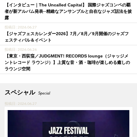
【インタビュー｜The Uncalled Capital】 国際ジャズコンペの覇
者が新アルバム発表─精緻なアンサンブルと自在なジャズ話法を披
露
投稿日 : 2026.06.27
【ジャズフェスカレンダー2026】7月／8月／9月開催のジャズフ
ェスティバル＆イベント
投稿日 : 2026.06.26
【東京・西荻窪／JUDGMENT! RECORDS lounge（ジャッジメ
ントレコード ラウンジ）】上質な音・酒・珈琲が楽しめる癒しの
ラウンジ空間
スペシャル
Special
投稿日 : 2026.06.27