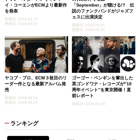
イ・コーエンがECMより最新作
「September」が聴ける!? 伝
を発表
説のファンクバンドがジャズフ
ェスに出演決定
投稿日 : 2016.01.19
更新日 : 2018.09.25
投稿日 : 2016.05.25
更新日 : 2018.09.25
ヤコブ・ブロ、ECM３枚目のリ
ゴーゴー・ペンギンを輩出した
ーダー作となる最新アルバム発
英ゴンドワナ・レコーズが“10
売
周年イベント”を東京開催！直
前レポート
投稿日 : 2018.03.26
更新日 : 2018.09.25
投稿日 : 2018.09.24
ランキング