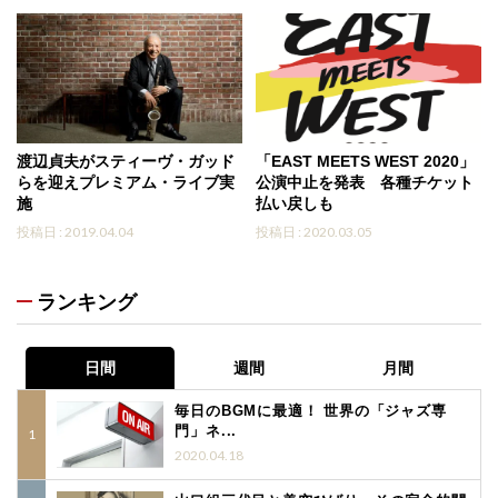
渡辺貞夫がスティーヴ・ガッド
「EAST MEETS WEST 2020」
らを迎えプレミアム・ライブ実
公演中止を発表 各種チケット
施
払い戻しも
投稿日 : 2019.04.04
投稿日 : 2020.03.05
ランキング
日間
週間
月間
毎日のBGMに最適！ 世界の「ジャズ専
門」ネ...
2020.04.18