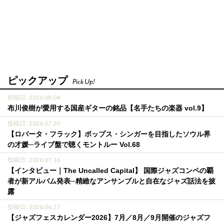
ピックアップ
Pick Up!
投稿日 : 2026.08.04
布川俊樹が愛用する国産ギターの銘品【名手たちの楽器 vol.9】
投稿日 : 2026.07.20
【ロバータ・フラック】ポップス・シンガーを目指したソウル界
の才媛─ライブ盤で聴くモントルー Vol.68
投稿日 : 2026.07.16
【インタビュー｜The Uncalled Capital】 国際ジャズコンペの覇
者が新アルバム発表─精緻なアンサンブルと自在なジャズ話法を披
露
投稿日 : 2026.06.27
【ジャズフェスカレンダー2026】7月／8月／9月開催のジャズフ