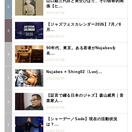
山口組三代目と美空ひばり、その宿命的関
係【ヒ...
2021.07.06
【ジャズフェスカレンダー2026】7月／8
月...
2026.06.27
90年代、東京。ある若者がNujabesを
名...
2020.05.08
Nujabes × Shing02〈Luv(...
2020.06.05
【証言で綴る日本のジャズ】森山威男｜音
楽家人...
2018.04.26
【シャーデー／Sade】現在の活動状況
は？...
2020.10.01