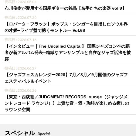
投稿日 : 2026.08.04
布川俊樹が愛用する国産ギターの銘品【名手たちの楽器 vol.9】
投稿日 : 2026.07.20
【ロバータ・フラック】ポップス・シンガーを目指したソウル界
の才媛─ライブ盤で聴くモントルー Vol.68
投稿日 : 2026.07.16
【インタビュー｜The Uncalled Capital】 国際ジャズコンペの覇
者が新アルバム発表─精緻なアンサンブルと自在なジャズ話法を披
露
投稿日 : 2026.06.27
【ジャズフェスカレンダー2026】7月／8月／9月開催のジャズフ
ェスティバル＆イベント
投稿日 : 2026.06.26
【東京・西荻窪／JUDGMENT! RECORDS lounge（ジャッジメ
ントレコード ラウンジ）】上質な音・酒・珈琲が楽しめる癒しの
ラウンジ空間
スペシャル
Special