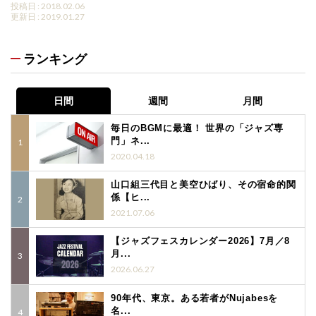
投稿日 : 2018.02.06
更新日 : 2019.01.27
ランキング
日間
週間
月間
毎日のBGMに最適！ 世界の「ジャズ専
門」ネ...
2020.04.18
山口組三代目と美空ひばり、その宿命的関
係【ヒ...
2021.07.06
【ジャズフェスカレンダー2026】7月／8
月...
2026.06.27
90年代、東京。ある若者がNujabesを
名...