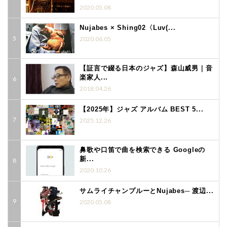
2020.05.08
Nujabes × Shing02〈Luv(...
2020.06.05
【証言で綴る日本のジャズ】森山威男｜音
楽家人...
2018.04.26
【2025年】ジャズ アルバム BEST 5...
2025.12.26
鼻歌や口笛で曲を検索できる Googleの
新...
2020.10.26
サムライチャンプルーとNujabes─ 渡辺...
2020.05.08