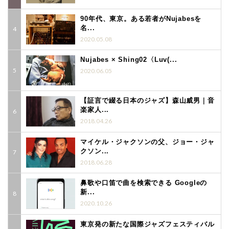
90年代、東京。ある若者がNujabesを
名...
2020.05.08
Nujabes × Shing02〈Luv(...
2020.06.05
【証言で綴る日本のジャズ】森山威男｜音
楽家人...
2018.04.26
マイケル・ジャクソンの父、ジョー・ジャ
クソン...
2018.06.28
鼻歌や口笛で曲を検索できる Googleの
新...
2020.10.26
東京発の新たな国際ジャズフェスティバル