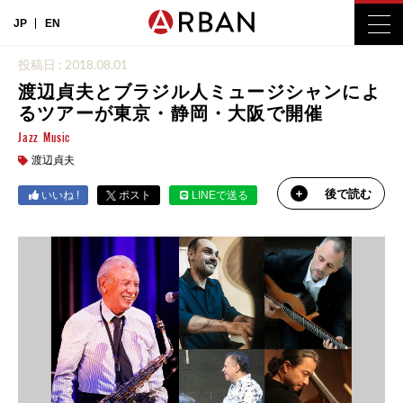
JP
EN
投稿日 : 2018.08.01
渡辺貞夫とブラジル人ミュージシャンによ
るツアーが東京・静岡・大阪で開催
Jazz
Music
渡辺貞夫
後で読む
いいね !
ポスト
LINEで送る