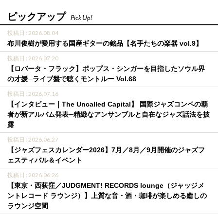
ピックアップ
Pick Up!
投稿日 : 2026.08.04
布川俊樹が愛用する国産ギターの銘品【名手たちの楽器 vol.9】
投稿日 : 2026.07.20
【ロバータ・フラック】ポップス・シンガーを目指したソウル界
の才媛─ライブ盤で聴くモントルー Vol.68
投稿日 : 2026.07.16
【インタビュー｜The Uncalled Capital】 国際ジャズコンペの覇
者が新アルバム発表─精緻なアンサンブルと自在なジャズ話法を披
露
投稿日 : 2026.06.27
【ジャズフェスカレンダー2026】7月／8月／9月開催のジャズフ
ェスティバル＆イベント
投稿日 : 2026.06.26
【東京・西荻窪／JUDGMENT! RECORDS lounge（ジャッジメ
ントレコード ラウンジ）】上質な音・酒・珈琲が楽しめる癒しの
ラウンジ空間