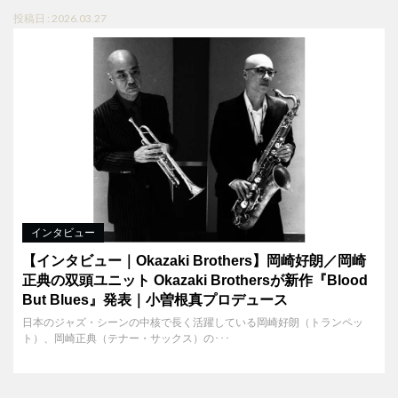
投稿日 : 2026.03.27
インタビュー
【インタビュー｜Okazaki Brothers】岡崎好朗／岡崎
正典の双頭ユニット Okazaki Brothersが新作『Blood
But Blues』発表｜小曽根真プロデュース
日本のジャズ・シーンの中核で長く活躍している岡崎好朗（トランペッ
ト）、岡崎正典（テナー・サックス）の･･･