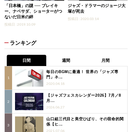
「日本橋」の謎 ── ブレイキ
ジャズ・ドラマーのジョージ大
ー、ナベサダ、ショーターがつ
塚が死去
ないだ日米の絆
投稿日 : 2020.03.14
投稿日 : 2019.10.09
ランキング
日間
週間
月間
毎日のBGMに最適！ 世界の「ジャズ専
門」ネ...
2020.04.18
【ジャズフェスカレンダー2026】7月／8
月...
2026.06.27
山口組三代目と美空ひばり、その宿命的関
係【ヒ...
2021.07.06