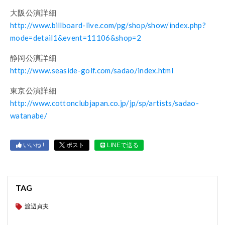
大阪公演詳細
http://www.billboard-live.com/pg/shop/show/index.php?
mode=detail1&event=11106&shop=2
静岡公演詳細
http://www.seaside-golf.com/sadao/index.html
東京公演詳細
http://www.cottonclubjapan.co.jp/jp/sp/artists/sadao-
watanabe/
いいね !
ポスト
LINEで送る
TAG
渡辺貞夫