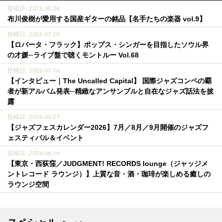
投稿日 : 2026.08.04
布川俊樹が愛用する国産ギターの銘品【名手たちの楽器 vol.9】
投稿日 : 2026.07.20
【ロバータ・フラック】ポップス・シンガーを目指したソウル界
の才媛─ライブ盤で聴くモントルー Vol.68
投稿日 : 2026.07.16
【インタビュー｜The Uncalled Capital】 国際ジャズコンペの覇
者が新アルバム発表─精緻なアンサンブルと自在なジャズ話法を披
露
投稿日 : 2026.06.27
【ジャズフェスカレンダー2026】7月／8月／9月開催のジャズフ
ェスティバル＆イベント
投稿日 : 2026.06.26
【東京・西荻窪／JUDGMENT! RECORDS lounge（ジャッジメ
ントレコード ラウンジ）】上質な音・酒・珈琲が楽しめる癒しの
ラウンジ空間