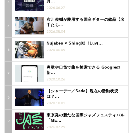
月...
2026.06.27
布川俊樹が愛用する国産ギターの銘品【名
手たち...
2026.08.04
Nujabes × Shing02〈Luv(...
2020.06.05
鼻歌や口笛で曲を検索できる Googleの
新...
2020.10.26
【シャーデー／Sade】現在の活動状況
は？...
2020.10.01
東京発の新たな国際ジャズフェスティバル
「ME...
2026.07.29