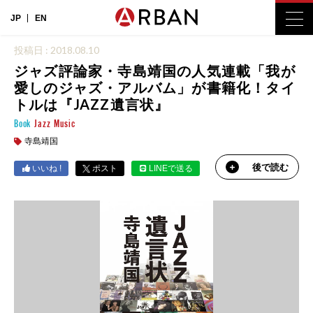
JP
EN
投稿日 : 2018.08.10
ジャズ評論家・寺島靖国の人気連載「我が
愛しのジャズ・アルバム」が書籍化！タイ
トルは『JAZZ遺言状』
Book
Jazz
Music
寺島靖国
後で読む
いいね !
ポスト
LINEで送る