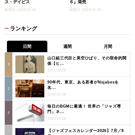
ス・デイビス
６』発売
投稿日 : 2020.01.20
投稿日 : 2020.02.10
ランキング
日間
週間
月間
山口組三代目と美空ひばり、その宿命的関
係【ヒ...
2021.07.06
90年代、東京。ある若者がNujabesを
名...
2020.05.08
毎日のBGMに最適！ 世界の「ジャズ専
門」ネ...
2020.04.18
【ジャズフェスカレンダー2026】7月／8