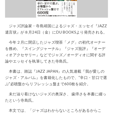
ジャズ評論家・寺島靖国によるジャズ・エッセイ『JAZZ
遺言状』が８月24日（金）にDU BOOKSより発売される。
今年２月に閉店したジャズ喫茶「メグ」の初代オーナー
を務め、『スイングジャーナル』『ジャズ批評』『オーデ
ィオアクセサリー』などでジャズ／オーディオに関する評
論やエッセイを執筆してきた寺島氏。
本書は、雑誌『JAZZ JAPAN』の人気連載『我が愛しの
ジャズ・アルバム』を書籍化したもので、“辛口・甘口で選
ぶ”必聴盤からリフレッシュ盤まで600枚を紹介。
未だ辿り着けないジャズの奥深さ、 歯痒さを本書に綴っ
たという寺島氏。
本文では、「ジャズはわからないところがあるからこ