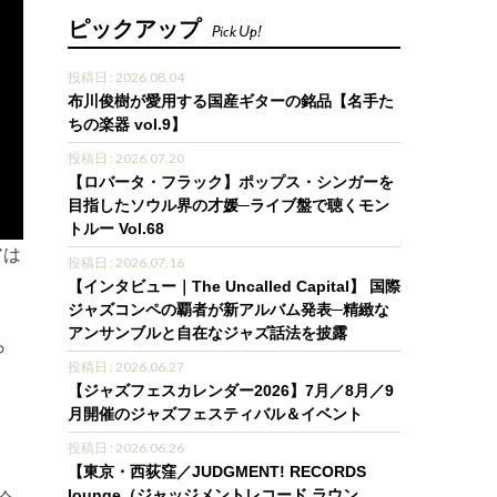
ピックアップ
Pick Up!
投稿日 : 2026.08.04
布川俊樹が愛用する国産ギターの銘品【名手た
ちの楽器 vol.9】
投稿日 : 2026.07.20
【ロバータ・フラック】ポップス・シンガーを
目指したソウル界の才媛─ライブ盤で聴くモン
トルー Vol.68
アは
投稿日 : 2026.07.16
【インタビュー｜The Uncalled Capital】 国際
ジャズコンペの覇者が新アルバム発表─精緻な
アンサンブルと自在なジャズ話法を披露
ら
投稿日 : 2026.06.27
【ジャズフェスカレンダー2026】7月／8月／9
月開催のジャズフェスティバル＆イベント
投稿日 : 2026.06.26
【東京・西荻窪／JUDGMENT! RECORDS
lounge（ジャッジメントレコード ラウン