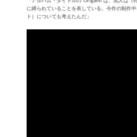
「アルバム・タイトルの”Origami”は、黒人
に縛られていることを表している。今作の制作中
ト）についても考えたんだ」