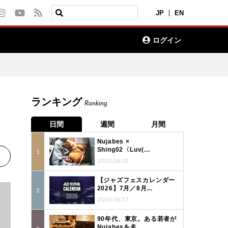
JP
EN
ログイン
ランキング
Ranking
日間
週間
月間
Nujabes ×
Shing02〈Luv(...
2020.06.05
【ジャズフェスカレンダー
2026】7月／8月...
2026.06.27
90年代、東京。ある若者が
Nujabesを名...