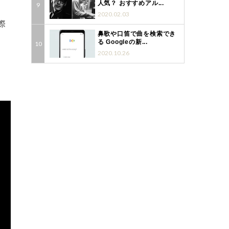
人気？ おすすめアル...
2020.02.03
際
鼻歌や口笛で曲を検索でき
る Googleの新...
2020.10.26
」