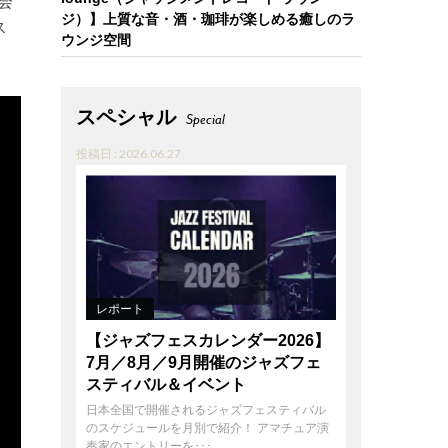
会
ジ）】上質な音・酒・珈琲が楽しめる癒しのラ
ス
ウンジ空間
スペシャル
Special
投稿日 : 2026.06.27
レポート
【ジャズフェスカレンダー2026】
7月／8月／9月開催のジャズフェ
スティバル＆イベント
日本全国で開催されるジャズフェスティバル
のスケジュールを月別で紹介！ アマチュア演
奏家のエントリーを･･･