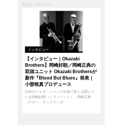
投稿日 : 2026.03.27
インタビュー
【インタビュー｜Okazaki
Brothers】岡崎好朗／岡崎正典の
双頭ユニット Okazaki Brothersが
新作『Blood But Blues』発表｜
小曽根真プロデュース
日本のジャズ・シーンの中核で長く活躍して
いる岡崎好朗（トランペット）、岡崎正典
（テナー・サックス）の･･･