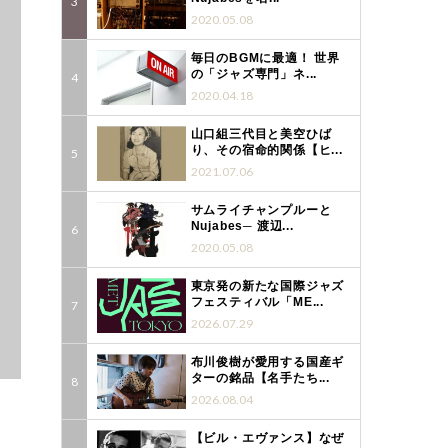
2020.05.08
毎日のBGMに最適！ 世界
の「ジャズ専門」ネ...
2020.04.18
山口組三代目と美空ひば
り、その宿命的関係【ヒ...
2021.07.06
サムライチャンプルーと
Nujabes─ 渡辺...
2020.05.08
東京発の新たな国際ジャズ
フェスティバル「ME...
2026.07.29
布川俊樹が愛用する国産ギ
ターの銘品【名手たち...
2026.08.04
【ビル・エヴァンス】なぜ