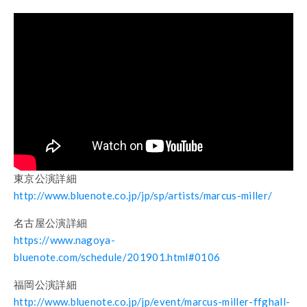
東京公演詳細
http://www.bluenote.co.jp/jp/sp/artists/marcus-miller/
名古屋公演詳細
https://www.nagoya-
bluenote.com/schedule/201901.html#0106
福岡公演詳細
http://www.bluenote.co.jp/jp/event/marcus-miller-ffghall-