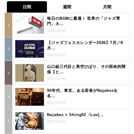
日間
週間
月間
毎日のBGMに最適！ 世界の「ジャズ専
門」ネ...
2020.04.18
【ジャズフェスカレンダー2026】7月／8
月...
2026.06.27
山口組三代目と美空ひばり、その宿命的関
係【ヒ...
2021.07.06
90年代、東京。ある若者がNujabesを
名...
2020.05.08
Nujabes × Shing02〈Luv(...
2020.06.05