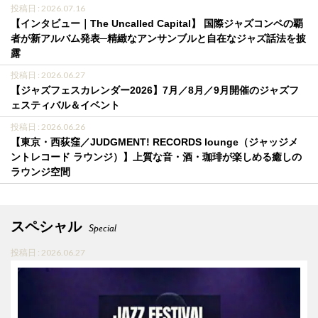
投稿日 : 2026.07.16
【インタビュー｜The Uncalled Capital】 国際ジャズコンペの覇
者が新アルバム発表─精緻なアンサンブルと自在なジャズ話法を披
露
投稿日 : 2026.06.27
【ジャズフェスカレンダー2026】7月／8月／9月開催のジャズフ
ェスティバル＆イベント
投稿日 : 2026.06.26
【東京・西荻窪／JUDGMENT! RECORDS lounge（ジャッジメ
ントレコード ラウンジ）】上質な音・酒・珈琲が楽しめる癒しの
ラウンジ空間
スペシャル
Special
投稿日 : 2026.06.27