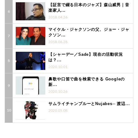
【証言で綴る日本のジャズ】森山威男｜音
楽家人...
2018.04.26
マイケル・ジャクソンの父、ジョー・ジャ
クソン...
2018.06.28
【シャーデー／Sade】現在の活動状況
は？...
2020.10.01
鼻歌や口笛で曲を検索できる Googleの
新...
2020.10.26
サムライチャンプルーとNujabes─ 渡辺...
2020.05.08