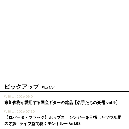
ピックアップ
Pick Up!
投稿日 : 2026.08.04
布川俊樹が愛用する国産ギターの銘品【名手たちの楽器 vol.9】
投稿日 : 2026.07.20
【ロバータ・フラック】ポップス・シンガーを目指したソウル界
の才媛─ライブ盤で聴くモントルー Vol.68