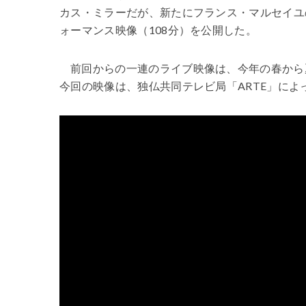
カス・ミラーだが、新たにフランス・マルセイユのジャズフェス「
ォーマンス映像（108分）を公開した。
前回からの一連のライブ映像は、今年の春から
今回の映像は、独仏共同テレビ局「ARTE」によ