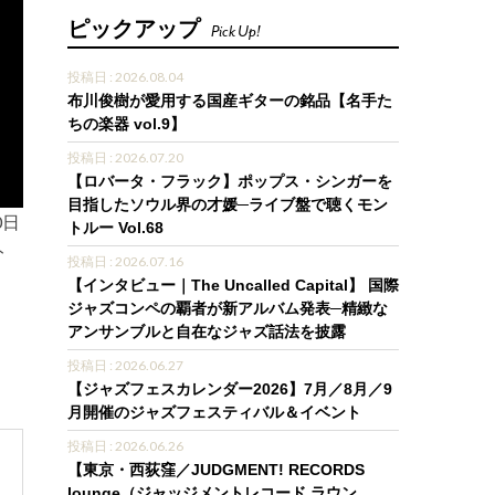
ピックアップ
Pick Up!
投稿日 : 2026.08.04
布川俊樹が愛用する国産ギターの銘品【名手た
ちの楽器 vol.9】
投稿日 : 2026.07.20
【ロバータ・フラック】ポップス・シンガーを
目指したソウル界の才媛─ライブ盤で聴くモン
0日
トルー Vol.68
ト
投稿日 : 2026.07.16
【インタビュー｜The Uncalled Capital】 国際
ジャズコンペの覇者が新アルバム発表─精緻な
アンサンブルと自在なジャズ話法を披露
投稿日 : 2026.06.27
【ジャズフェスカレンダー2026】7月／8月／9
月開催のジャズフェスティバル＆イベント
投稿日 : 2026.06.26
【東京・西荻窪／JUDGMENT! RECORDS
lounge（ジャッジメントレコード ラウン