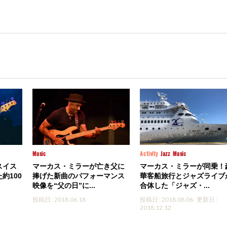
Music
Activity
Jazz
Music
スイス
マーカス・ミラーが亡き父に
マーカス・ミラーが同乗！
約100
捧げた新曲のパフォーマンス
華客船旅行とジャズライブ
映像を“父の日”に...
合体した「ジャズ・...
投稿日 : 2018.06.18
投稿日 : 2018.08.06
更新日 :
2018.12.12