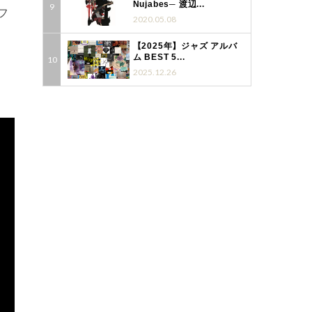
Nujabes─ 渡辺...
パフ
2020.05.08
【2025年】ジャズ アルバ
ム BEST 5...
。
2025.12.26