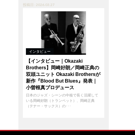
投稿日 : 2026.03.27
インタビュー
【インタビュー｜Okazaki
Brothers】岡崎好朗／岡崎正典の
双頭ユニット Okazaki Brothersが
新作『Blood But Blues』発表｜
小曽根真プロデュース
日本のジャズ・シーンの中核で長く活躍して
いる岡崎好朗（トランペット）、岡崎正典
（テナー・サックス）の･･･