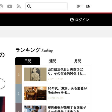
JP
EN
ログイン
ランキング
Ranking
の
日間
週間
月間
山口組三代目と美空ひば
り、その宿命的関係【ヒ...
2021.07.06
90年代、東京。ある若者が
Nujabesを名...
2020.05.08
布川俊樹が愛用する国産ギ
ターの銘品【名手たち...