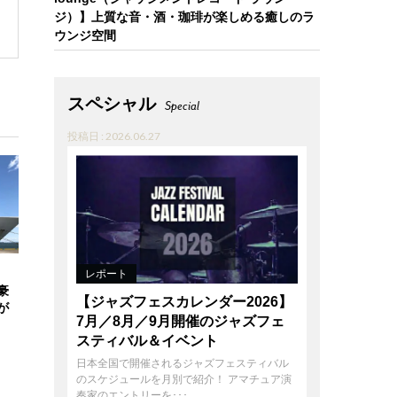
ジ）】上質な音・酒・珈琲が楽しめる癒しのラ
ウンジ空間
スペシャル
Special
投稿日 : 2026.06.27
レポート
豪
【ジャズフェスカレンダー2026】
が
7月／8月／9月開催のジャズフェ
スティバル＆イベント
日本全国で開催されるジャズフェスティバル
のスケジュールを月別で紹介！ アマチュア演
奏家のエントリーを･･･