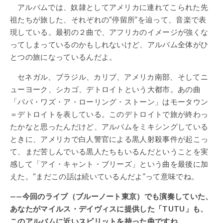
アルバムでは、奴隷としてアメリカに連れてこられた先
祖たちが旅した、それぞれの“停留所”を辿って、音楽で表
現している。最初の２曲で、アフリカのイメージが強くな
ってしまっているのかもしれないけど、アルバム全体がひ
とつの旅になっているんだよ。
セネガル、ブラジル、カリブ、アメリカ南部、そしてニ
ューヨーク、シカゴ、デトロイトという大都市。あの曲
「パパ・ワズ・ア・ローリング・ストーン」はモータウン
＝デトロイトを表している。このデトロイトで旅が終わっ
たかなと思ったんだけど、アルバムをミキシングしている
ときに、アメリカで白人警官による黒人射殺事件が起こっ
て、まだ苦しんでいる黒人たちもいるんだということを実
感して「アイ・キャント・ブリーズ」という曲を最後に加
えた。“まだこの話は続いているんだよ”って意味でね。
——今回のライブ（ブルーノート東京）でも演奏していた、
あなたがマイルス・デイヴィスに提供した「TUTU」も、
このアルバムに近いスピリットを持った曲ですね。