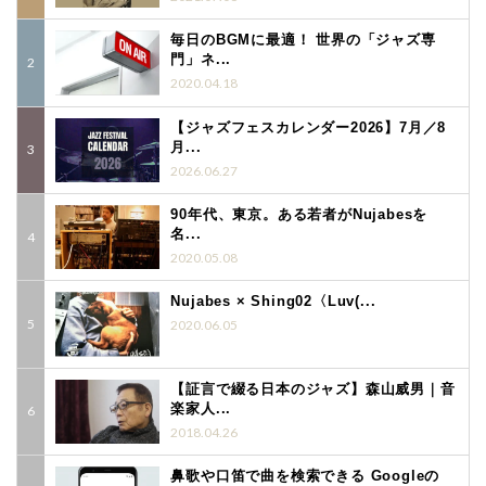
毎日のBGMに最適！ 世界の「ジャズ専
門」ネ...
2020.04.18
【ジャズフェスカレンダー2026】7月／8
月...
2026.06.27
90年代、東京。ある若者がNujabesを
名...
2020.05.08
Nujabes × Shing02〈Luv(...
2020.06.05
【証言で綴る日本のジャズ】森山威男｜音
楽家人...
2018.04.26
鼻歌や口笛で曲を検索できる Googleの