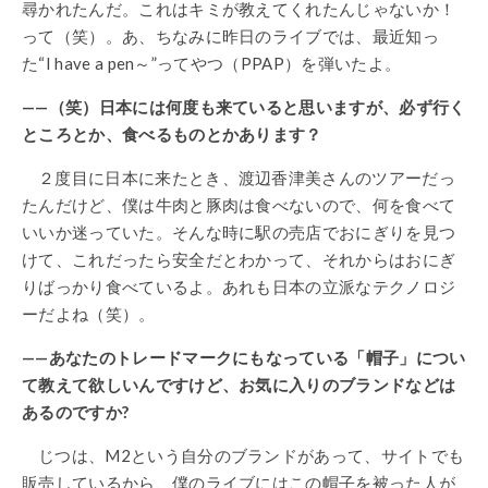
尋かれたんだ。これはキミが教えてくれたんじゃないか！
って（笑）。あ、ちなみに昨日のライブでは、最近知っ
た“I have a pen～”ってやつ（PPAP）を弾いたよ。
——（笑）日本には何度も来ていると思いますが、必ず行く
ところとか、食べるものとかあります？
２度目に日本に来たとき、渡辺香津美さんのツアーだっ
たんだけど、僕は牛肉と豚肉は食べないので、何を食べて
いいか迷っていた。そんな時に駅の売店でおにぎりを見つ
けて、これだったら安全だとわかって、それからはおにぎ
りばっかり食べているよ。あれも日本の立派なテクノロジ
ーだよね（笑）。
——あなたのトレードマークにもなっている「帽子」につい
て教えて欲しいんですけど、お気に入りのブランドなどは
あるのですか?
じつは、M2という自分のブランドがあって、サイトでも
販売しているから、僕のライブにはこの帽子を被った人が