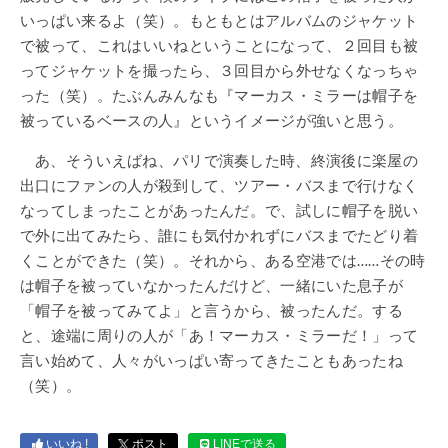
いっぱい来るよ（笑）。もともとはアルバムのジャケット
で被って、これはいいねということになって、２回目も被
ってジャケットを撮ったら、３回目から外せなくなっちゃ
った（笑）。たぶんみんなも『マーカス・ミラーは帽子を
被っているベースの人』というイメージが強いと思う。
あ、そういえばね、パリで演奏した時、終演後に楽屋の
出口にファンの人が殺到して、ツアー・バスまで行けなく
なってしまったことがあったんだ。で、試しに帽子を脱い
で外に出てみたら、誰にも気付かれずにバスまでたどり着
くことができた（笑）。それから、ある空港では……その時
は帽子を被っていなかったんだけど、一緒にいた息子が
「帽子を被ってみてよ」と言うから、被ったんだ。する
と、途端に周りの人が「あ！マーカス・ミラーだ！」って
言い始めて、人々がいっぱい寄ってきたこともあったね
（笑）。
いいね !
ポスト
LINEで送る