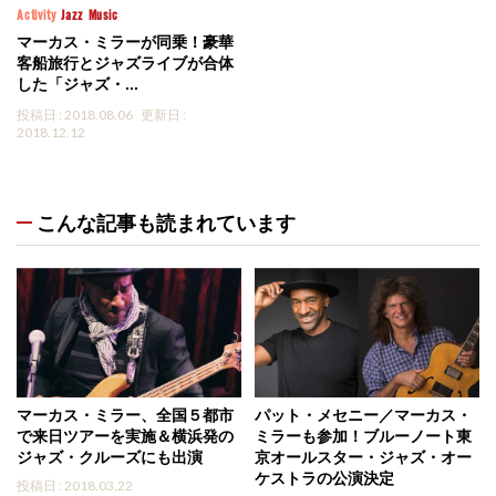
Activity
Jazz
Music
マーカス・ミラーが同乗！豪華
客船旅行とジャズライブが合体
した「ジャズ・...
投稿日 : 2018.08.06
更新日 :
2018.12.12
こんな記事も読まれています
マーカス・ミラー、全国５都市
パット・メセニー／マーカス・
で来日ツアーを実施＆横浜発の
ミラーも参加！ブルーノート東
ジャズ・クルーズにも出演
京オールスター・ジャズ・オー
ケストラの公演決定
投稿日 : 2018.03.22