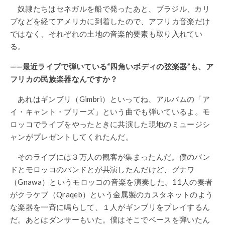
奴隷たちはセネガルを船で発ったあと、ブラジル、カリ
ブなどを経てアメリカに到着したので、アフリカ音楽だけ
ではなく、それぞれの土地の音楽的要素も取り入れてい
る。
——最近ライブで弾いている“四角いボディの弦楽器”も、ア
フリカの民族楽器なんですか？
あれはギンブリ（Gimbri）といってね、アルバムの「ア
イ・キャント・ブリーズ」という曲でも弾いているよ。モ
ロッコでライブをやったときに共演した現地のミュージシ
ャンがプレゼントしてくれたんだ。
そのライブには３万人の観客が集まったんだ。僕のバン
ドとモロッコのバンドとが共演したんだけど、グナワ
（Gnawa）というモロッコの音楽を演奏した。11人の奏者
がクラケブ（Qraqeb）という金属製のカスタネットのよう
な楽器を一斉に鳴らして、１人がギンブリをプレイするん
だ。あとはダンサーもいた。僕はそこでベースを弾いたん