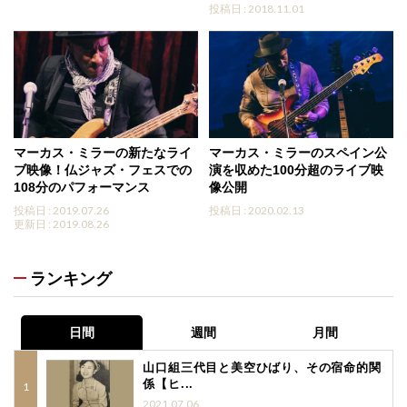
投稿日 : 2018.11.01
マーカス・ミラーの新たなライ
マーカス・ミラーのスペイン公
ブ映像！仏ジャズ・フェスでの
演を収めた100分超のライブ映
108分のパフォーマンス
像公開
投稿日 : 2019.07.26
投稿日 : 2020.02.13
更新日 : 2019.08.26
ランキング
日間
週間
月間
山口組三代目と美空ひばり、その宿命的関
係【ヒ...
2021.07.06