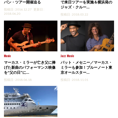
パン・ツアー開催迫る
で来日ツアーを実施＆横浜発の
ジャズ・クルー...
投稿日 : 2016.12.27
更新日 :
2018.06.20
投稿日 : 2018.03.22
Music
Jazz
Music
マーカス・ミラーが亡き父に捧
パット・メセニー／マーカス・
げた新曲のパフォーマンス映像
ミラーも参加！ブルーノート東
を“父の日”に...
京オールスター...
投稿日 : 2018.06.18
投稿日 : 2018.11.01