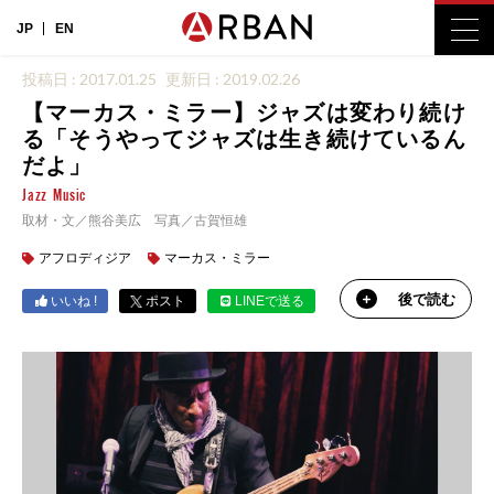
JP
EN
投稿日 : 2017.01.25
更新日 : 2019.02.26
【マーカス・ミラー】ジャズは変わり続け
る「そうやってジャズは生き続けているん
だよ」
Jazz
Music
取材・文／熊谷美広 写真／古賀恒雄
アフロディジア
マーカス・ミラー
後で読む
いいね !
ポスト
LINEで送る