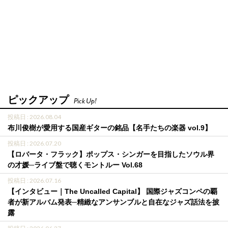
ピックアップ
Pick Up!
投稿日 : 2026.08.04
布川俊樹が愛用する国産ギターの銘品【名手たちの楽器 vol.9】
投稿日 : 2026.07.20
【ロバータ・フラック】ポップス・シンガーを目指したソウル界
の才媛─ライブ盤で聴くモントルー Vol.68
投稿日 : 2026.07.16
【インタビュー｜The Uncalled Capital】 国際ジャズコンペの覇
者が新アルバム発表─精緻なアンサンブルと自在なジャズ話法を披
露