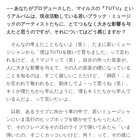
——あなたがプロデュースした、マイルスの『TUTU』とい
うアルバムは、現在活動している若いブラック・ミュージ
ックのアーティストたちに、とてつもなく大きな影響を与
えたと思うのですが、それについてはどう感じますか？
そんなの考えたこともないよ（笑）。たまに若いミュー
ジシャンから「僕はTUTUを聴いて育ちました」って言わ
れるけど、え？マジ？って（笑）。自分の作った音楽が、
人に大きな影響を与えて、その人の音楽の礎になっている
ことを知るのは、すごく嬉しいことだけど、「師匠！」と
か言われて敬われると、勘弁してよ～って思うね（笑）。
キミが僕たちから学んだように、僕もキミたちから学んで
いるんだよ、って言いたいよ。
以前、あるライブに向かう車の中で、若いミュージシャ
ンにいま流行のヒップホップを聴かせてもらったんだ。
で、そのフレーズをその日のライブで弾いてみたら「いま
弾いたの、すごくカッコいいけど、何？」って、その彼に