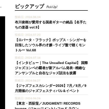
る。
ピックアップ
Pick Up!
投稿日 : 2026.08.04
布川俊樹が愛用する国産ギターの銘品【名手た
ちの楽器 vol.9】
投稿日 : 2026.07.20
【ロバータ・フラック】ポップス・シンガーを
目指したソウル界の才媛─ライブ盤で聴くモン
トルー Vol.68
投稿日 : 2026.07.16
【インタビュー｜The Uncalled Capital】 国際
ジャズコンペの覇者が新アルバム発表─精緻な
アンサンブルと自在なジャズ話法を披露
投稿日 : 2026.06.27
【ジャズフェスカレンダー2026】7月／8月／9
月開催のジャズフェスティバル＆イベント
投稿日 : 2026.06.26
【東京・西荻窪／JUDGMENT! RECORDS
lounge（ジャッジメントレコード ラウン