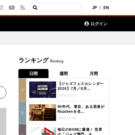
JP
EN
ログイン
ランキング
Ranking
日間
週間
月間
【ジャズフェスカレンダー
2026】7月／8月...
2026.06.27
90年代、東京。ある若者が
Nujabesを名...
2020.05.08
毎日のBGMに最適！ 世界
の「ジャズ専門」ネ...