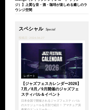
ジ）】上質な音・酒・珈琲が楽しめる癒しのラ
ウンジ空間
スペシャル
Special
投稿日 : 2026.06.27
レポート
【ジャズフェスカレンダー2026】
7月／8月／9月開催のジャズフェ
スティバル＆イベント
日本全国で開催されるジャズフェスティバル
のスケジュールを月別で紹介！ アマチュア演
奏家のエントリーを･･･