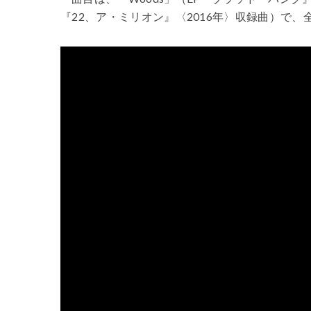
『22、ア・ミリオン』〈2016年〉収録曲）で