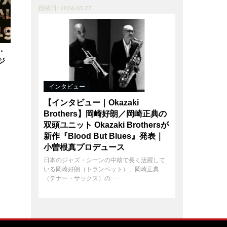
投稿日 : 2026.03.27
・
ジ
インタビュー
【インタビュー｜Okazaki
Brothers】岡崎好朗／岡崎正典の
双頭ユニット Okazaki Brothersが
新作『Blood But Blues』発表｜
小曽根真プロデュース
日本のジャズ・シーンの中核で長く活躍して
いる岡崎好朗（トランペット）、岡崎正典
（テナー・サックス）の･･･