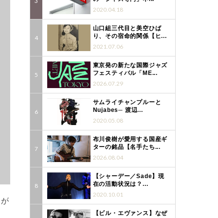
2020.04.18
山口組三代目と美空ひば
り、その宿命的関係【ヒ...
2021.07.06
東京発の新たな国際ジャズ
フェスティバル「ME...
2026.07.29
サムライチャンプルーと
Nujabes─ 渡辺...
2020.05.08
布川俊樹が愛用する国産ギ
ターの銘品【名手たち...
2026.08.04
【シャーデー／Sade】現
在の活動状況は？...
2020.10.01
）が
【ビル・エヴァンス】なぜ