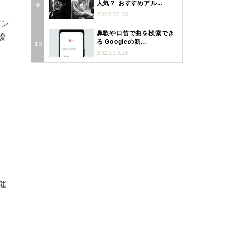
人気？ おすすめアル...
2020.02.03
バン
鼻歌や口笛で曲を検索でき
優
る Googleの新...
2020.10.26
催