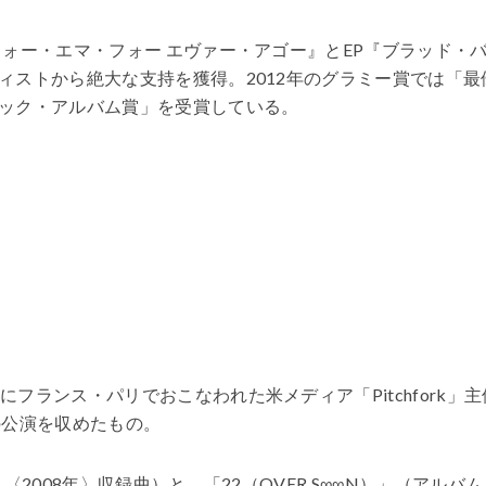
フォー・エマ・フォー エヴァー・アゴー』とEP『ブラッド・
ィストから絶大な支持を獲得。2012年のグラミー賞では「最
ック・アルバム賞」を受賞している。
フランス・パリでおこなわれた米メディア「Pitchfork」主
is」での公演を収めたもの。
〈2008年〉収録曲）と、「22（OVER S∞∞N）」（アルバム