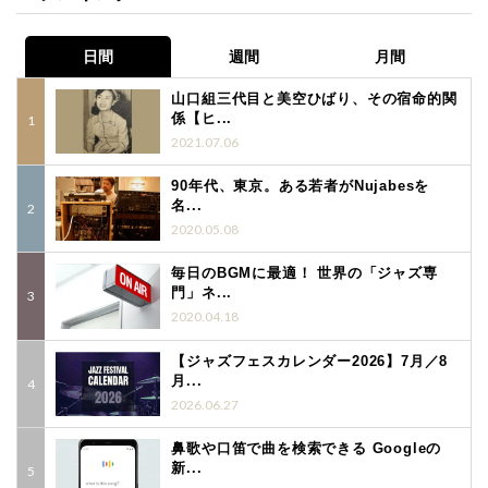
日間
週間
月間
山口組三代目と美空ひばり、その宿命的関
係【ヒ...
2021.07.06
90年代、東京。ある若者がNujabesを
名...
2020.05.08
毎日のBGMに最適！ 世界の「ジャズ専
門」ネ...
2020.04.18
【ジャズフェスカレンダー2026】7月／8
月...
2026.06.27
鼻歌や口笛で曲を検索できる Googleの
新...