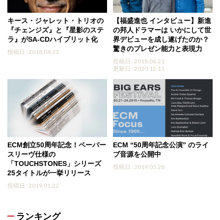
キース・ジャレット・トリオの
【福盛進也 インタビュー】新進
『チェンジズ』と『星影のステ
の邦人ドラマーは いかにして世
ラ』がSA-CDハイブリット化
界デビューを成し遂げたのか？
驚きのプレゼン能力と表現力
投稿日 : 2018.04.23
投稿日 : 2018.06.21
更新日 : 2020.12.11
ECM創立50周年記念！ペーパー
ECM “50周年記念公演” のライ
スリーヴ仕様の
ブ音源を公開中
「TOUCHSTONES」シリーズ
投稿日 : 2019.05.28
25タイトルが一挙リリース
投稿日 : 2019.01.22
ランキング