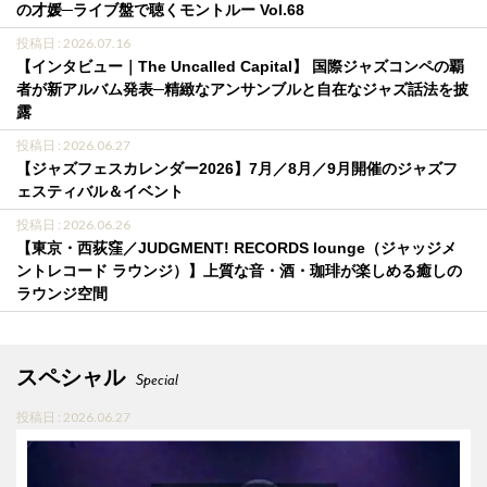
の才媛─ライブ盤で聴くモントルー Vol.68
投稿日 : 2026.07.16
【インタビュー｜The Uncalled Capital】 国際ジャズコンペの覇
者が新アルバム発表─精緻なアンサンブルと自在なジャズ話法を披
露
投稿日 : 2026.06.27
【ジャズフェスカレンダー2026】7月／8月／9月開催のジャズフ
ェスティバル＆イベント
投稿日 : 2026.06.26
【東京・西荻窪／JUDGMENT! RECORDS lounge（ジャッジメ
ントレコード ラウンジ）】上質な音・酒・珈琲が楽しめる癒しの
ラウンジ空間
スペシャル
Special
投稿日 : 2026.06.27