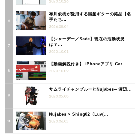
2020.10.26
布川俊樹が愛用する国産ギターの銘品【名
手たち...
2026.08.04
【シャーデー／Sade】現在の活動状況
は？...
2020.10.01
【動画解説付き】 iPhoneアプリ Gar...
2020.10.09
サムライチャンプルーとNujabes─ 渡辺...
2020.05.08
Nujabes × Shing02〈Luv(...
2020.06.05