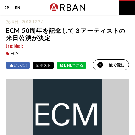
JP
EN
投稿日 : 2018.12.27
ECM 50周年を記念して３アーティストの
来日公演が決定
Jazz
Music
ECM
後で読む
いいね !
ポスト
LINEで送る