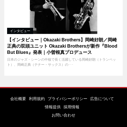
インタビュー
【インタビュー｜Okazaki Brothers】岡崎好朗／岡崎
正典の双頭ユニット Okazaki Brothersが新作『Blood
But Blues』発表｜小曽根真プロデュース
日本のジャズ・シーンの中核で長く活躍している岡崎好朗（トランペッ
ト）、岡崎正典（テナー・サックス）の･･･
会社概要
利用規約
プライバシーポリシー
広告について
情報提供
採用情報
お問い合わせ