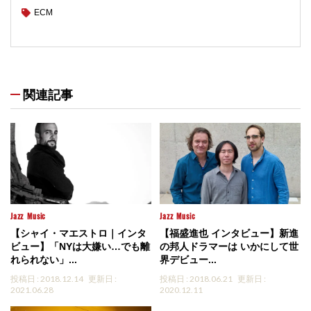
ECM
関連記事
Jazz
Music
Jazz
Music
【シャイ・マエストロ｜インタ
【福盛進也 インタビュー】新進
ビュー】「NYは大嫌い…でも離
の邦人ドラマーは いかにして世
れられない」...
界デビュー...
投稿日 : 2018.12.14
更新日 :
投稿日 : 2018.06.21
更新日 :
2021.06.28
2020.12.11