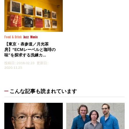
Food & Drink
Jazz
Music
【東京・表参道／月光茶
房】“ECMレーベルと珈琲の
味”を探求する洗練カ...
投稿日 : 2018.02.23
更新日 :
2020.11.25
こんな記事も読まれています