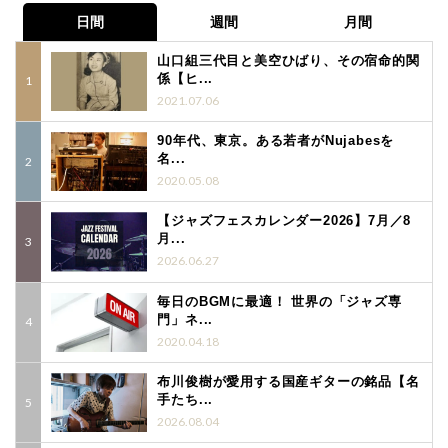
日間
週間
月間
山口組三代目と美空ひばり、その宿命的関
係【ヒ...
2021.07.06
90年代、東京。ある若者がNujabesを
名...
2020.05.08
【ジャズフェスカレンダー2026】7月／8
月...
2026.06.27
毎日のBGMに最適！ 世界の「ジャズ専
門」ネ...
2020.04.18
布川俊樹が愛用する国産ギターの銘品【名
手たち...
2026.08.04