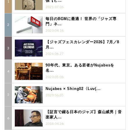
係【ヒ...
2021.07.06
毎日のBGMに最適！ 世界の「ジャズ専
門」ネ...
2020.04.18
【ジャズフェスカレンダー2026】7月／8
月...
2026.06.27
90年代、東京。ある若者がNujabesを
名...
2020.05.08
Nujabes × Shing02〈Luv(...
2020.06.05
【証言で綴る日本のジャズ】森山威男｜音
楽家人...
2018.04.26