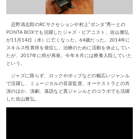
忌野清志郎のRCサクセションや村上“ポンタ”秀一との
PONTA BOXでも活躍したジャズ・ピアニスト、佐山雅弘
が11月14日（水）に亡くなった。64歳だった。2014年に
スキルス性胃癌を発症し、治療のために活動を休止してい
たが、2017年に癌が再発。今年８月には療養入院していた
という。
ジャズに限らず、ロックやポップなどの幅広いジャンル
で活躍し、ミュージカルの音楽監督、オーケストラとの共
演のほか、演劇、落語など異ジャンルとのコラボでも活躍
した佐山雅弘。