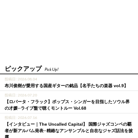
ピックアップ
Pick Up!
投稿日 : 2026.08.04
布川俊樹が愛用する国産ギターの銘品【名手たちの楽器 vol.9】
投稿日 : 2026.07.20
【ロバータ・フラック】ポップス・シンガーを目指したソウル界
の才媛─ライブ盤で聴くモントルー Vol.68
投稿日 : 2026.07.16
【インタビュー｜The Uncalled Capital】 国際ジャズコンペの覇
者が新アルバム発表─精緻なアンサンブルと自在なジャズ話法を披
露