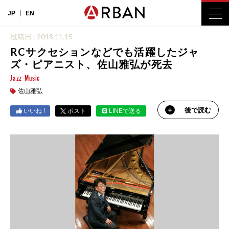
JP
EN
投稿日 : 2018.11.15
RCサクセションなどでも活躍したジャ
ズ・ピアニスト、佐山雅弘が死去
Jazz
Music
佐山雅弘
後で読む
いいね !
ポスト
LINEで送る