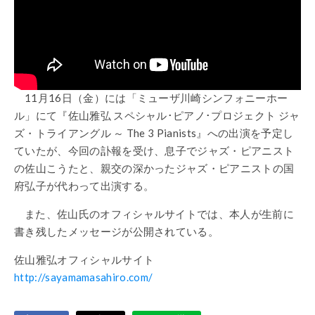
11月16日（金）には「ミューザ川崎シンフォニーホー
ル」にて『佐山雅弘 スペシャル･ピアノ･プロジェクト ジャ
ズ・トライアングル ～ The 3 Pianists』への出演を予定し
ていたが、今回の訃報を受け、息子でジャズ・ピアニスト
の佐山こうたと、親交の深かったジャズ・ピアニストの国
府弘子が代わって出演する。
また、佐山氏のオフィシャルサイトでは、本人が生前に
書き残したメッセージが公開されている。
佐山雅弘オフィシャルサイト
http://sayamamasahiro.com/