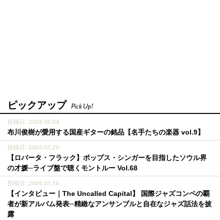
ピックアップ
Pick Up!
投稿日 : 2026.08.04
布川俊樹が愛用する国産ギターの銘品【名手たちの楽器 vol.9】
投稿日 : 2026.07.20
【ロバータ・フラック】ポップス・シンガーを目指したソウル界
の才媛─ライブ盤で聴くモントルー Vol.68
投稿日 : 2026.07.16
【インタビュー｜The Uncalled Capital】 国際ジャズコンペの覇
者が新アルバム発表─精緻なアンサンブルと自在なジャズ話法を披
露