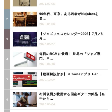
2021.07.06
90年代、東京。ある若者がNujabesを
名...
2020.05.08
【ジャズフェスカレンダー2026】7月／8
月...
2026.06.27
毎日のBGMに最適！ 世界の「ジャズ専
門」ネ...
2020.04.18
【動画解説付き】 iPhoneアプリ Gar...
2020.10.09
布川俊樹が愛用する国産ギターの銘品【名
手たち...
2026.08.04