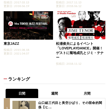
投稿日 : 2017.03.13
投稿日 : 2017.11.13
更新日 : 2018.06.19
更新日 : 2018.06.12
東京JAZZ
松浦俊夫によるイベント
「LOVEPLAYDANCE」開催！
投稿日 : 2015.08.18
ゲストに菊地成孔とジミ・テナ
更新日 : 2021.04.07
ー
投稿日 : 2018.11.12
ランキング
日間
週間
月間
山口組三代目と美空ひばり、その宿命的関
係【ヒ...