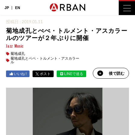
JP
EN
投稿日 : 2019.01.11
菊地成孔とぺぺ・トルメント・アスカラー
ルのツアーが２年ぶりに開催
Jazz
Music
菊地成孔
菊地成孔とペペ・トルメント・アスカラー
ル
後で読む
いいね !
ポスト
LINEで送る