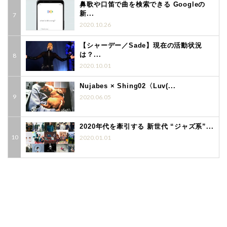
鼻歌や口笛で曲を検索できる Googleの
新...
2020.10.26
【シャーデー／Sade】現在の活動状況
は？...
2020.10.01
Nujabes × Shing02〈Luv(...
2020.06.05
2020年代を牽引する 新世代 “ジャズ系”...
2020.01.01