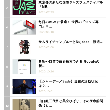
東京発の新たな国際ジャズフェスティバル
「ME...
2026.07.29
毎日のBGMに最適！ 世界の「ジャズ専
門」ネ...
2020.04.18
サムライチャンプルーとNujabes─ 渡辺...
2020.05.08
鼻歌や口笛で曲を検索できる Googleの
新...
2020.10.26
【シャーデー／Sade】現在の活動状況
は？...
2020.10.01
山口組三代目と美空ひばり、その宿命的関
係【ヒ...