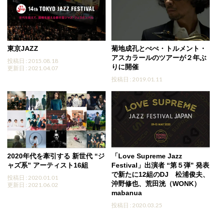
東京JAZZ
菊地成孔とぺぺ・トルメント・
アスカラールのツアーが２年ぶ
投稿日 : 2015.08.18
りに開催
更新日 : 2021.04.07
投稿日 : 2019.01.11
2020年代を牽引する 新世代 “ジ
「Love Supreme Jazz
ャズ系” アーティスト16組
Festival」出演者 “第５弾” 発表
で新たに12組のDJ 松浦俊夫、
投稿日 : 2020.01.01
沖野修也、荒田洸（WONK）
更新日 : 2021.06.02
mabanua
投稿日 : 2020.03.25