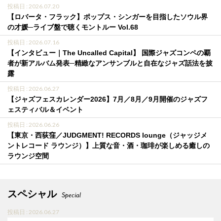
投稿日 : 2026.07.20
【ロバータ・フラック】ポップス・シンガーを目指したソウル界
の才媛─ライブ盤で聴くモントルー Vol.68
投稿日 : 2026.07.16
【インタビュー｜The Uncalled Capital】 国際ジャズコンペの覇
者が新アルバム発表─精緻なアンサンブルと自在なジャズ話法を披
露
投稿日 : 2026.06.27
【ジャズフェスカレンダー2026】7月／8月／9月開催のジャズフ
ェスティバル＆イベント
投稿日 : 2026.06.26
【東京・西荻窪／JUDGMENT! RECORDS lounge（ジャッジメ
ントレコード ラウンジ）】上質な音・酒・珈琲が楽しめる癒しの
ラウンジ空間
スペシャル
Special
投稿日 : 2026.06.27