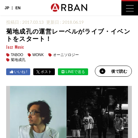
JP
EN
投稿日 : 2017.03.13
更新日 : 2018.06.19
菊地成孔の運営レーベルがライブ・イベン
トをスタート！
Jazz
Music
TABOO
WONK
オーニソロジー
菊地成孔
後で読む
いいね !
ポスト
LINEで送る