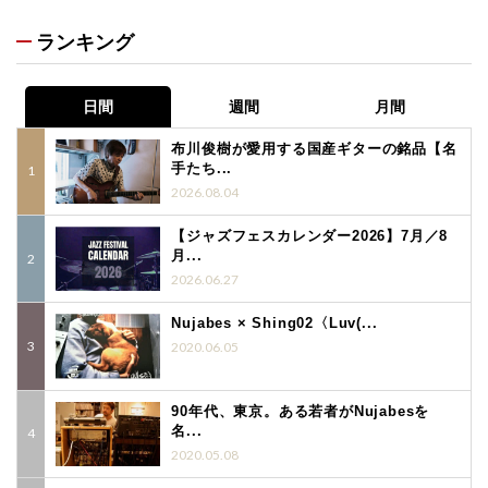
ランキング
日間
週間
月間
布川俊樹が愛用する国産ギターの銘品【名
手たち...
2026.08.04
【ジャズフェスカレンダー2026】7月／8
月...
2026.06.27
Nujabes × Shing02〈Luv(...
2020.06.05
90年代、東京。ある若者がNujabesを
名...
2020.05.08