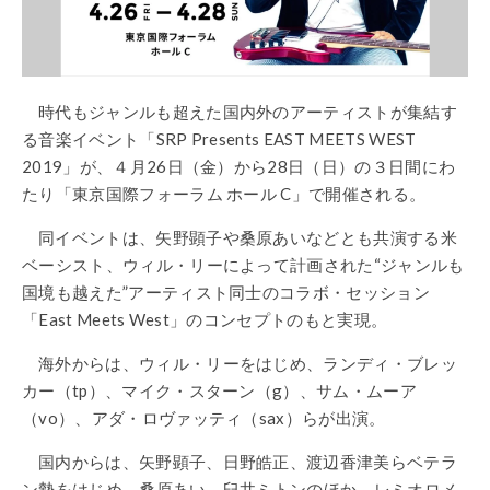
時代もジャンルも超えた国内外のアーティストが集結す
る音楽イベント「
SRP Presents
EAST MEETS WEST
2019
」が、４月
26
日（金）から
28
日（日）の３日間にわ
たり「東京国際フォーラム
ホール
C
」で開催される。
同イベントは、矢野顕子や桑原あいなどとも共演する米
ベーシスト、ウィル・リーによって計画された
“
ジャンルも
国境も越えた
”
アーティスト同士のコラボ・セッション
「
East Meets West
」のコンセプトのもと実現。
海外からは、ウィル・リーをはじめ、ランディ・ブレッ
カー（
tp
）、マイク・スターン（
g
）、サム・ムーア
（
vo
）、アダ・ロヴァッティ（
sax
）らが出演。
国内からは、矢野顕子、日野皓正、渡辺香津美らベテラ
ン勢をはじめ、桑原あい、臼井ミトンのほか、レミオロメ