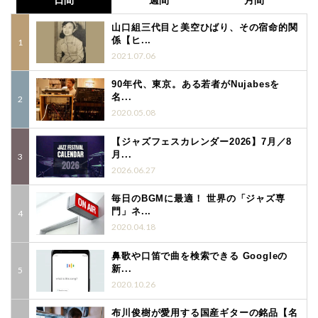
日間
週間
月間
山口組三代目と美空ひばり、その宿命的関
係【ヒ...
2021.07.06
90年代、東京。ある若者がNujabesを
名...
2020.05.08
【ジャズフェスカレンダー2026】7月／8
月...
2026.06.27
毎日のBGMに最適！ 世界の「ジャズ専
門」ネ...
2020.04.18
鼻歌や口笛で曲を検索できる Googleの
新...
2020.10.26
布川俊樹が愛用する国産ギターの銘品【名