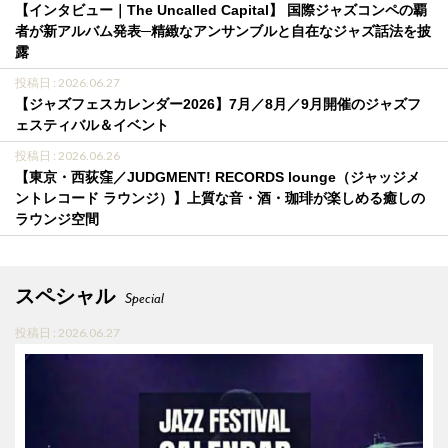
【インタビュー｜The Uncalled Capital】 国際ジャズコンペの覇
者が新アルバム発表─精緻なアンサンブルと自在なジャズ話法を披
露
投稿日 : 2026.06.27
【ジャズフェスカレンダー2026】7月／8月／9月開催のジャズフ
ェスティバル＆イベント
投稿日 : 2026.06.26
【東京・西荻窪／JUDGMENT! RECORDS lounge（ジャッジメ
ントレコード ラウンジ）】上質な音・酒・珈琲が楽しめる癒しの
ラウンジ空間
スペシャル
Special
投稿日 : 2026.06.27