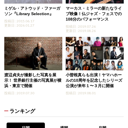
ミゲル・アトウッド・ファーガ
マーカス・ミラーの新たなライ
ソン『Library Selection』
ブ映像！仏ジャズ・フェスでの
108分のパフォーマンス
投稿日 : 2015.06.17
更新日 : 2026.01.27
投稿日 : 2019.07.26
更新日 : 2019.08.26
渡辺貞夫が撮影した写真を展
小曽根真らも出演！ヤマハホー
示！ 世界銀行主催の写真展が横
ルの10周年を記念したシリーズ
浜・東京で開催
公演が来年１〜３月に開催
投稿日 : 2019.07.30
投稿日 : 2019.08.01
ランキング