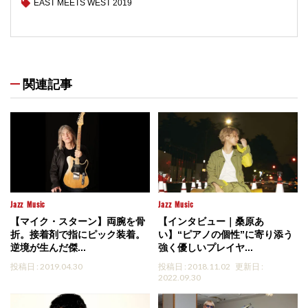
EAST MEETS WEST 2019
関連記事
Jazz
Music
Jazz
Music
【マイク・スターン】両腕を骨
【インタビュー｜桑原あ
折。接着剤で指にピック装着。
い】“ピアノの個性”に寄り添う
逆境が生んだ傑...
強く優しいプレイヤ...
投稿日 : 2019.04.30
投稿日 : 2018.11.02
更新日 :
2022.09.30