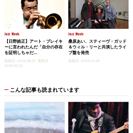
Jazz
Music
Jazz
Music
【日野皓正】アート・ブレイキ
桑原あい、スティーヴ・ガッド
ーに言われたんだ「自分の存在
＆ウィル・リーと共演したライ
を証明しちゃだ...
ブ盤を発売
投稿日 : 2015.08.25
更新日 :
投稿日 : 2019.01.28
2019.02.22
こんな記事も読まれています