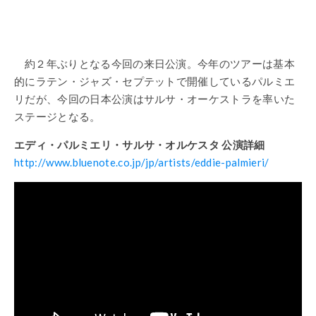
約２年ぶりとなる今回の来日公演。今年のツアーは基本
的にラテン・ジャズ・セプテットで開催しているパルミエ
リだが、今回の日本公演はサルサ・オーケストラを率いた
ステージとなる。
エディ・パルミエリ・サルサ・オルケスタ 公演詳細
http://www.bluenote.co.jp/jp/artists/eddie-palmieri/