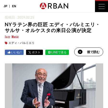
JP
EN
投稿日 : 2019.02.25
NYラテン界の巨匠 エディ・パルミエリ・
サルサ・オルケスタの来日公演が決定
Jazz
Music
エディ・パルミエリ
後で読む
いいね !
ポスト
LINEで送る