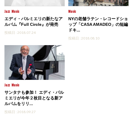
Jazz
Music
Music
エディ・パルミエリの新たなア
NYの老舗ラテン・レコードショ
ルバム『Full Circle』が発売
ップ「CASA AMADEO」の短編
ドキ...
投稿日 : 2018.07.24
投稿日 : 2018.08.10
Jazz
Music
サンタナも参加！ エディ・パル
ミエリが今年２枚目となる新ア
ルバムをリリ...
投稿日 : 2018.09.27