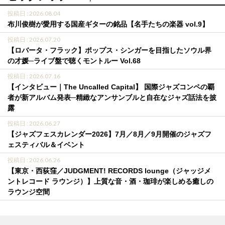
投稿日 : 2026.08.04
布川俊樹が愛用する国産ギターの銘品【名手たちの楽器 vol.9】
投稿日 : 2026.07.20
【ロバータ・フラック】ポップス・シンガーを目指したソウル界
の才媛─ライブ盤で聴くモントルー Vol.68
投稿日 : 2026.07.16
【インタビュー｜The Uncalled Capital】 国際ジャズコンペの覇
者が新アルバム発表─精緻なアンサンブルと自在なジャズ話法を披
露
投稿日 : 2026.06.27
【ジャズフェスカレンダー2026】7月／8月／9月開催のジャズフ
ェスティバル＆イベント
投稿日 : 2026.06.26
【東京・西荻窪／JUDGMENT! RECORDS lounge（ジャッジメ
ントレコード ラウンジ）】上質な音・酒・珈琲が楽しめる癒しの
ラウンジ空間