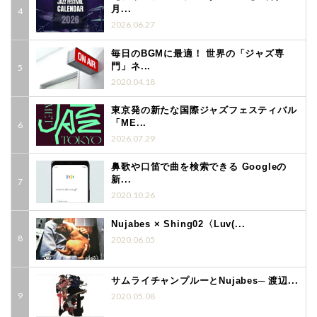
月...
2026.06.27
毎日のBGMに最適！ 世界の「ジャズ専
門」ネ...
2020.04.18
東京発の新たな国際ジャズフェスティバル
「ME...
2026.07.29
鼻歌や口笛で曲を検索できる Googleの
新...
2020.10.26
Nujabes × Shing02〈Luv(...
2020.06.05
サムライチャンプルーとNujabes─ 渡辺...
2020.05.08