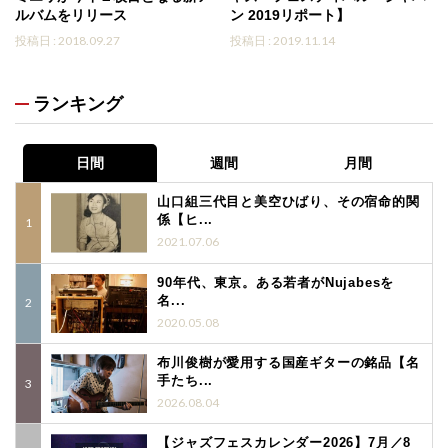
ルバムをリリース
ン 2019リポート】
投稿日 : 2018.09.27
投稿日 : 2019.11.14
ランキング
日間
週間
月間
山口組三代目と美空ひばり、その宿命的関
係【ヒ...
2021.07.06
90年代、東京。ある若者がNujabesを
名...
2020.05.08
布川俊樹が愛用する国産ギターの銘品【名
手たち...
2026.08.04
【ジャズフェスカレンダー2026】7月／8