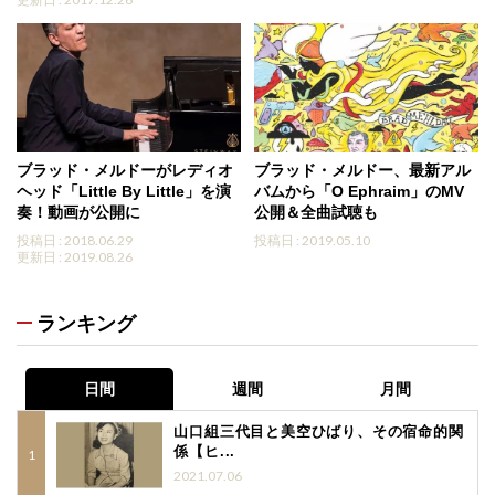
ブラッド・メルドーがレディオ
ブラッド・メルドー、最新アル
ヘッド「Little By Little」を演
バムから「O Ephraim」のMV
奏！動画が公開に
公開＆全曲試聴も
投稿日 : 2018.06.29
投稿日 : 2019.05.10
更新日 : 2019.08.26
ランキング
日間
週間
月間
山口組三代目と美空ひばり、その宿命的関
係【ヒ...
2021.07.06