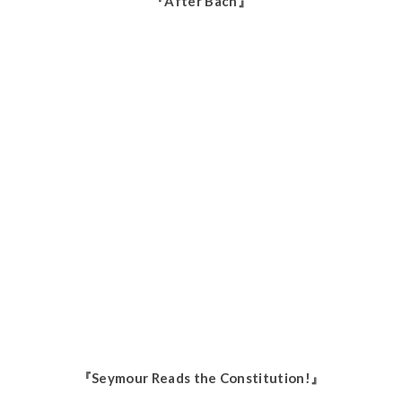
『After Bach』
『Seymour Reads the Constitution!』