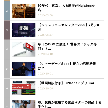
90年代、東京。ある若者がNujabesを
名...
2020.05.08
【ジャズフェスカレンダー2026】7月／8
月...
2026.06.27
毎日のBGMに最適！ 世界の「ジャズ専
門」ネ...
2020.04.18
【シャーデー／Sade】現在の活動状況
は？...
2020.10.01
【動画解説付き】 iPhoneアプリ Gar...
2020.10.09
布川俊樹が愛用する国産ギターの銘品【名
手たち...