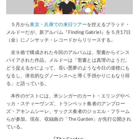
５月から
東京・兵庫での来日ツアー
を控えるブラッド・
メルドーだが、新アルバム『Finding Gabriel』を５月17日
（金）にノンサッチ・レコードからリリースする。
全９曲で構成された今回のアルバムは、聖書からインス
パイアされた作品。メルドーは「聖書とは真理のようだ。
どう捉えるかによって、長い悪夢のような今日の道標にも
なるし、潜在的なグノーシスへと導く手掛かりにもなり得
る」と語っている。
本作のゲストには、米シンガーのカート・エリングやベ
ッカ・スティーヴンズ、トランペット奏者のアンブロー
ズ・アキンムシーレ、サックス奏者のジョエル・フラーム
らが参加。現在、収録曲の「The Garden」が先行公開され
ている。
「
The Garden
」