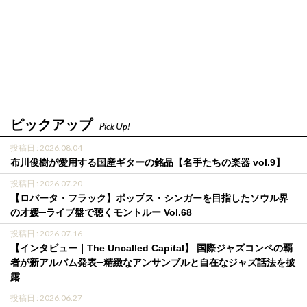
ピックアップ
Pick Up!
投稿日 : 2026.08.04
布川俊樹が愛用する国産ギターの銘品【名手たちの楽器 vol.9】
投稿日 : 2026.07.20
【ロバータ・フラック】ポップス・シンガーを目指したソウル界
の才媛─ライブ盤で聴くモントルー Vol.68
投稿日 : 2026.07.16
【インタビュー｜The Uncalled Capital】 国際ジャズコンペの覇
者が新アルバム発表─精緻なアンサンブルと自在なジャズ話法を披
露
投稿日 : 2026.06.27