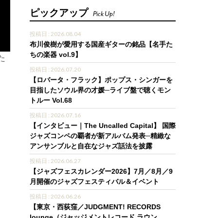
ピックアップ
Pick Up!
投稿日 : 2026.08.04
布川俊樹が愛用する国産ギターの銘品【名手た
ちの楽器 vol.9】
た
投稿日 : 2026.07.20
【ロバータ・フラック】ポップス・シンガーを
目指したソウル界の才媛─ライブ盤で聴くモン
トルー Vol.68
投稿日 : 2026.07.16
【インタビュー｜The Uncalled Capital】 国際
ジャズコンペの覇者が新アルバム発表─精緻な
アンサンブルと自在なジャズ話法を披露
投稿日 : 2026.06.27
【ジャズフェスカレンダー2026】7月／8月／9
月開催のジャズフェスティバル＆イベント
投稿日 : 2026.06.26
【東京・西荻窪／JUDGMENT! RECORDS
lounge（ジャッジメントレコード ラウン