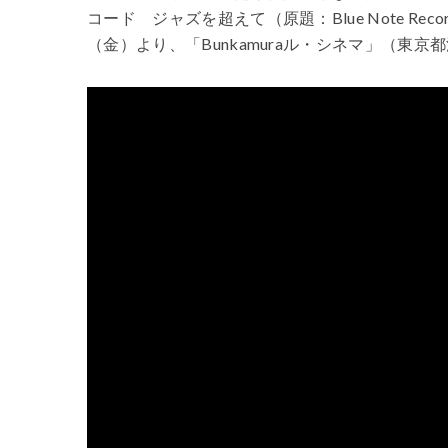
コード ジャズを超えて（原題：Blue Note Recor
（金）より、「Bunkamuraル・シネマ」（東