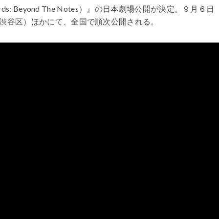
ds: Beyond The Notes）』の日本劇場公開が決定。９月６日
京都渋谷区）ほかにて、全国で順次公開される。