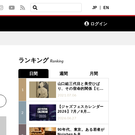
JP
EN
ログイン
ランキング
Ranking
日間
週間
月間
山口組三代目と美空ひば
り、その宿命的関係【ヒ...
2021.07.06
【ジャズフェスカレンダー
2026】7月／8月...
2026.06.27
90年代、東京。ある若者が
Nujabesを名...