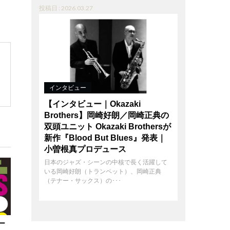
投稿日 : 2026.03.27
インタビュー
【インタビュー｜Okazaki
Brothers】岡崎好朗／岡崎正典の
双頭ユニット Okazaki Brothersが
新作『Blood But Blues』発表｜
小曽根真プロデュース
日本のジャズ・シーンの中核で長く活躍して
いる岡崎好朗（トランペット）、岡崎正典
（テナー・サックス）の･･･
ー