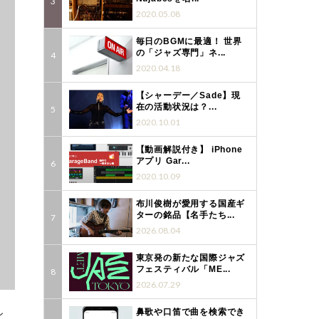
2020.05.08
毎日のBGMに最適！ 世界
の「ジャズ専門」ネ...
2020.04.18
【シャーデー／Sade】現
在の活動状況は？...
2020.10.01
【動画解説付き】 iPhone
アプリ Gar...
2020.10.09
布川俊樹が愛用する国産ギ
ターの銘品【名手たち...
2026.08.04
東京発の新たな国際ジャズ
フェスティバル「ME...
2026.07.29
レ
鼻歌や口笛で曲を検索でき