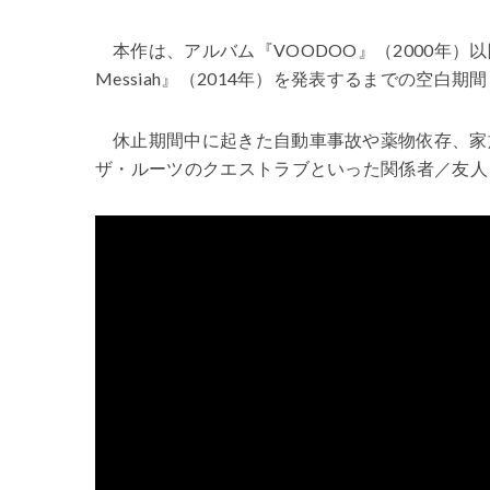
本作は、アルバム『
VOODOO
』（
2000
年）以
Messiah
』（
2014
年）を発表するまでの空白期間
休止期間中に起きた自動車事故や薬物依存、家
ザ・ルーツのクエストラブといった関係者／友人