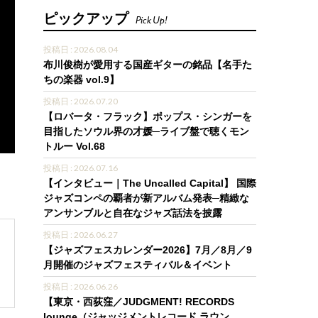
ピックアップ
Pick Up!
投稿日 : 2026.08.04
布川俊樹が愛用する国産ギターの銘品【名手た
ちの楽器 vol.9】
投稿日 : 2026.07.20
【ロバータ・フラック】ポップス・シンガーを
目指したソウル界の才媛─ライブ盤で聴くモン
トルー Vol.68
投稿日 : 2026.07.16
【インタビュー｜The Uncalled Capital】 国際
ジャズコンペの覇者が新アルバム発表─精緻な
アンサンブルと自在なジャズ話法を披露
投稿日 : 2026.06.27
【ジャズフェスカレンダー2026】7月／8月／9
月開催のジャズフェスティバル＆イベント
投稿日 : 2026.06.26
【東京・西荻窪／JUDGMENT! RECORDS
lounge（ジャッジメントレコード ラウン