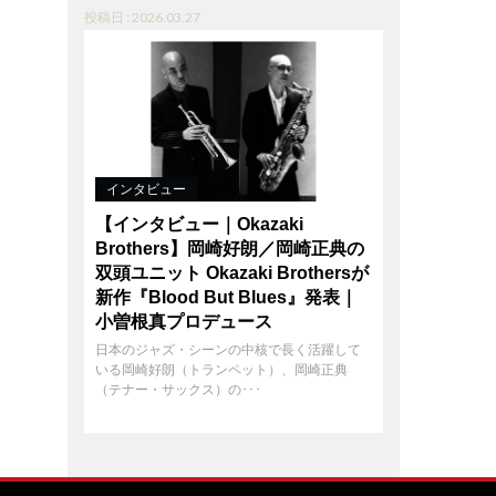
投稿日 : 2026.03.27
インタビュー
【インタビュー｜Okazaki
Brothers】岡崎好朗／岡崎正典の
双頭ユニット Okazaki Brothersが
新作『Blood But Blues』発表｜
小曽根真プロデュース
日本のジャズ・シーンの中核で長く活躍して
いる岡崎好朗（トランペット）、岡崎正典
（テナー・サックス）の･･･