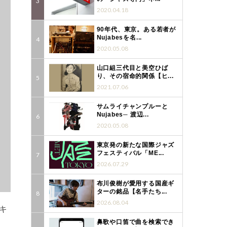
2020.04.18
90年代、東京。ある若者が
Nujabesを名...
2020.05.08
山口組三代目と美空ひば
り、その宿命的関係【ヒ...
2021.07.06
サムライチャンプルーと
Nujabes─ 渡辺...
2020.05.08
東京発の新たな国際ジャズ
フェスティバル「ME...
2026.07.29
布川俊樹が愛用する国産ギ
ターの銘品【名手たち...
2026.08.04
キ
鼻歌や口笛で曲を検索でき