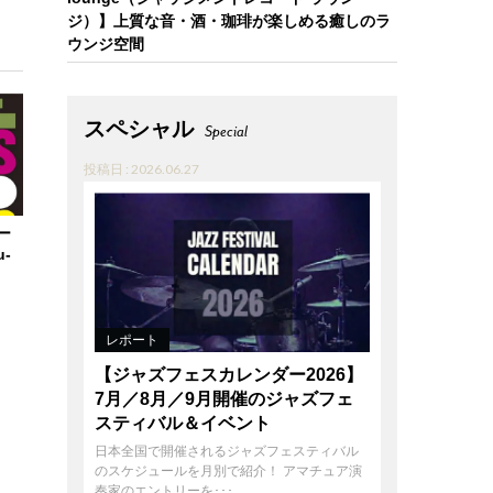
ジ）】上質な音・酒・珈琲が楽しめる癒しのラ
ウンジ空間
スペシャル
Special
投稿日 : 2026.06.27
ー
-
レポート
【ジャズフェスカレンダー2026】
7月／8月／9月開催のジャズフェ
スティバル＆イベント
日本全国で開催されるジャズフェスティバル
のスケジュールを月別で紹介！ アマチュア演
奏家のエントリーを･･･