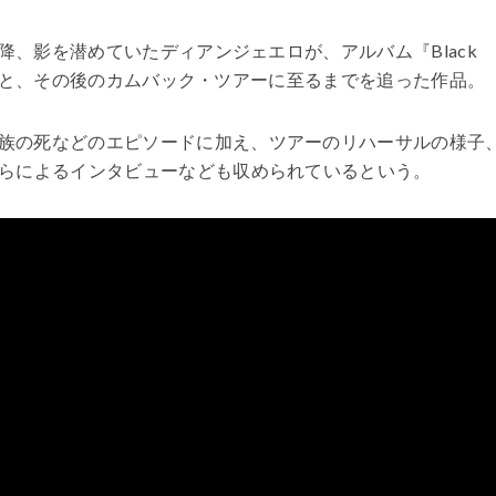
降、影を潜めていたディアンジェエロが、アルバム『
Black
と、その後のカムバック・ツアーに至るまでを追った作品。
族の死などのエピソードに加え、ツアーのリハーサルの様子
らによるインタビューなども収められているという。