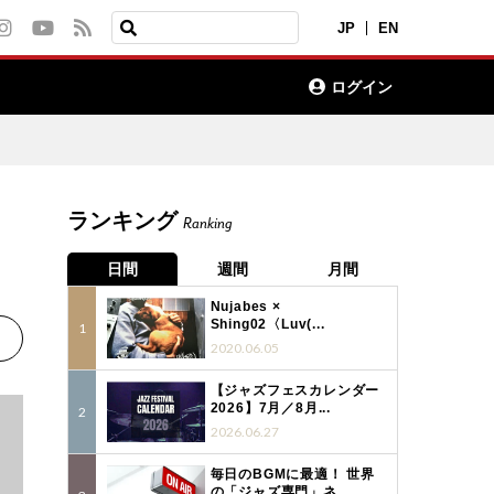
JP
EN
ログイン
ランキング
Ranking
日間
週間
月間
Nujabes ×
Shing02〈Luv(...
2020.06.05
【ジャズフェスカレンダー
2026】7月／8月...
2026.06.27
毎日のBGMに最適！ 世界
の「ジャズ専門」ネ...