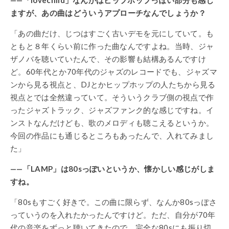
——「lovechild」なんかはヒップホップっぽい部分も感じ
ますが、あの曲はどういうアプローチなんでしょうか？
「あの曲だけ、じつはすごく古いデモを元にしていて。も
ともと８年くらい前に作った曲なんですよね。当時、ジャ
ザノバを聴いていたんで、その影響も結構あるんですけ
ど。60年代とか70年代のジャズのレコードでも、ジャズマ
ンから見る視点と、DJとかヒップホップの人たちから見る
視点とでは全然違っていて。そういうクラブ側の視点で作
ったジャズトラック、ジャズファンク的な感じですね。イ
ンストなんだけども、歌のメロディも聴こえるというか。
今回の作品にも通じるところもあったんで、入れてみまし
た」
——「LAMP」は80sっぽいというか、懐かしい感じがしま
すね。
「80sもすごく好きで。この曲に限らず、なんか80sっぽさ
っていうのを入れたかったんですけど。ただ、自分が70年
代の音楽をずっと聴いてきたので、完全な80sにも振り切