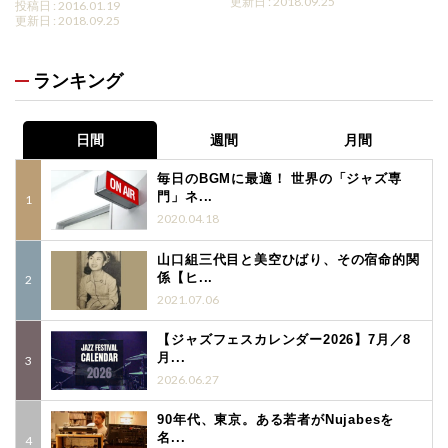
更新日 : 2018.09.25
投稿日 : 2016.01.19
更新日 : 2018.09.25
ランキング
日間
週間
月間
毎日のBGMに最適！ 世界の「ジャズ専
門」ネ...
2020.04.18
山口組三代目と美空ひばり、その宿命的関
係【ヒ...
2021.07.06
【ジャズフェスカレンダー2026】7月／8
月...
2026.06.27
90年代、東京。ある若者がNujabesを
名...