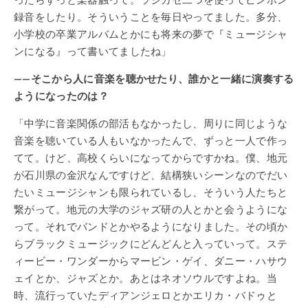
録音をしたり。そういうことを毎日やってました。多分、
小学校の卒業アルバムとかにも将来の夢で『ミュージシャ
ンになる』って書いてましたね」
——そこから人に音楽を聴かせたり、誰かと一緒に演奏する
ようになったのは？
「中学に音楽関係の部活もなかったし、周りに同じような
音楽を聴いている人もいなかったんで、ずっと一人で作っ
てて。けど、高校くらいになってからですかね。僕、地元
が石川県の金沢なんですけど、結構狭いシーンなのでだい
たいミュージシャンも限られているし、そういう人たちと
繋がって。地元の大学のジャズ研の人とかと会うようにな
って。それでバンドとかやるようになりました。その頃か
らブラックミュージックにどんどんと入っていって。ステ
ィービー・ワンダーからマービン・ゲイ、ダニー・ハサウ
ェイとか、ジャズとか。あとはネオソウルですよね。当
時、流行っていたディアンジェロとかエリカ・バドゥと