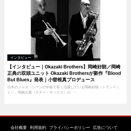
インタビュー
【インタビュー｜Okazaki Brothers】岡崎好朗／岡崎
正典の双頭ユニット Okazaki Brothersが新作『Blood
But Blues』発表｜小曽根真プロデュース
日本のジャズ・シーンの中核で長く活躍している岡崎好朗（トランペッ
ト）、岡崎正典（テナー・サックス）の･･･
会社概要
利用規約
プライバシーポリシー
広告について