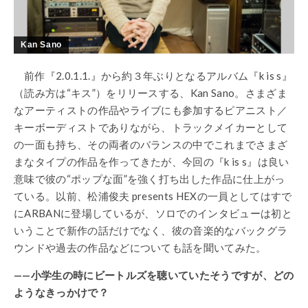
Kan Sano
前作『2.0.1.1.』から約３年ぶりとなるアルバム『k is s』
（読み方は“キス”）をリリースする、Kan Sano。さまざま
なアーティストの作品やライブにも参加するピアニスト／
キーボーディストでありながら、トラックメイカーとして
の一面も持ち、その両者のバランスの中でこれまでさまざ
まなタイプの作品を作ってきたが、今回の『k is s』は良い
意味で彼の“ポップな面”を強く打ち出した作品に仕上がっ
ている。以前、松浦俊夫 presents HEXの一員としてはすで
にARBANに登場しているが、ソロでのインタビューは初と
いうことで新作の話だけでなく、彼の音楽的なバックグラ
ウンドや過去の作品などについても話を聞いてみた。
——小学生の時にビートルズを聴いていたそうですが、どの
ようなきっかけで？