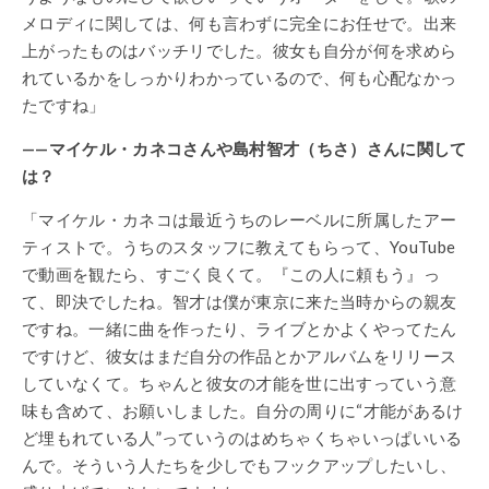
メロディに関しては、何も言わずに完全にお任せで。出来
上がったものはバッチリでした。彼女も自分が何を求めら
れているかをしっかりわかっているので、何も心配なかっ
たですね」
——マイケル・カネコさんや島村智才（ちさ）さんに関して
は？
「マイケル・カネコは最近うちのレーベルに所属したアー
ティストで。うちのスタッフに教えてもらって、YouTube
で動画を観たら、すごく良くて。『この人に頼もう』っ
て、即決でしたね。智才は僕が東京に来た当時からの親友
ですね。一緒に曲を作ったり、ライブとかよくやってたん
ですけど、彼女はまだ自分の作品とかアルバムをリリース
していなくて。ちゃんと彼女の才能を世に出すっていう意
味も含めて、お願いしました。自分の周りに“才能があるけ
ど埋もれている人”っていうのはめちゃくちゃいっぱいいる
んで。そういう人たちを少しでもフックアップしたいし、