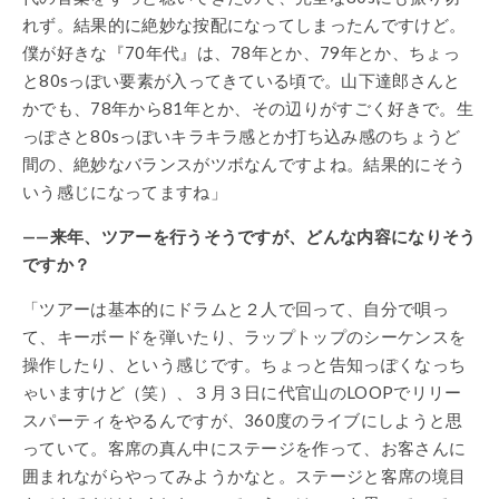
れず。結果的に絶妙な按配になってしまったんですけど。
僕が好きな『70年代』は、78年とか、79年とか、ちょっ
と80sっぽい要素が入ってきている頃で。山下達郎さんと
かでも、78年から81年とか、その辺りがすごく好きで。生
っぽさと80sっぽいキラキラ感とか打ち込み感のちょうど
間の、絶妙なバランスがツボなんですよね。結果的にそう
いう感じになってますね」
——来年、ツアーを行うそうですが、どんな内容になりそう
ですか？
「ツアーは基本的にドラムと２人で回って、自分で唄っ
て、キーボードを弾いたり、ラップトップのシーケンスを
操作したり、という感じです。ちょっと告知っぽくなっち
ゃいますけど（笑）、３月３日に代官山のLOOPでリリー
スパーティをやるんですが、360度のライブにしようと思
っていて。客席の真ん中にステージを作って、お客さんに
囲まれながらやってみようかなと。ステージと客席の境目