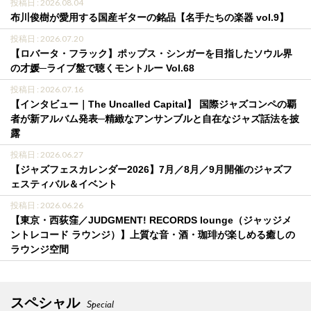
投稿日 : 2026.08.04
布川俊樹が愛用する国産ギターの銘品【名手たちの楽器 vol.9】
投稿日 : 2026.07.20
【ロバータ・フラック】ポップス・シンガーを目指したソウル界
の才媛─ライブ盤で聴くモントルー Vol.68
投稿日 : 2026.07.16
【インタビュー｜The Uncalled Capital】 国際ジャズコンペの覇
者が新アルバム発表─精緻なアンサンブルと自在なジャズ話法を披
露
投稿日 : 2026.06.27
【ジャズフェスカレンダー2026】7月／8月／9月開催のジャズフ
ェスティバル＆イベント
投稿日 : 2026.06.26
【東京・西荻窪／JUDGMENT! RECORDS lounge（ジャッジメ
ントレコード ラウンジ）】上質な音・酒・珈琲が楽しめる癒しの
ラウンジ空間
スペシャル
Special