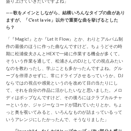
盛り上げていきたいですよね」
——歌をメインとしながら、結構いろんなタイプの曲があり
ますが、「C’est la vie」以外で重要な曲を挙げるとした
ら？
「『Magic!』とか『Let It Flow』とか、わりとアルバム制
作の最後のほうに作った曲なんですけど。ちょうどその時
期に松浦俊夫さんとHEXで一緒に作業する機会が多くて。
そういう作業を通して、松浦さんのDJとしての視点みたい
なのを教わったし、学ぶことも多かったんですよね。グル
ーブを停滞させずに、常にドライブさせるっていうか。DJ
ならではの視点や感覚というのを改めて目の当たりにし
て、それを自分の作品に活かしたいなと思いました。メロ
ディはポップなんですけど、その後ろにはクラブカルチャ
ーというか、ジャジーなコードが隠れていたりとか。ちょ
っと奥を覗いてみると、いろんなものが詰まっているって
いうアレンジにしたかったんで、そうなりました」