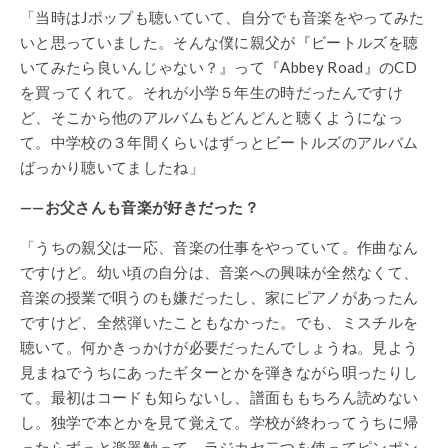
「当時はJポップも聴いていて、自分でも音楽をやってみた
いと思っていました。そんな僕に親父が『ビートルズを聴
いてみたら良いんじゃない？』って『Abbey Road』のCD
を買ってくれて。それが小学５年生の時だったんですけ
ど、そこから他のアルバムもどんどんと聴くようになっ
て。中学校の３年間くらいはずっとビートルズのアルバム
ばっかり聴いてましたね」
——お父さんも音楽が好きだった？
「うちの親父は一応、音楽の仕事をやっていて。作曲なん
ですけど。幼い頃の自分は、音楽への興味が全然なくて、
音楽の授業で唄うのも嫌だったし、家にピアノがあったん
ですけど、全然弾いたこともなかった。でも、ミスチルを
聴いて。何かきっかけが必要だったんでしょうね。見よう
見まねでうちにあったギターとかを弾きながら唄ったりし
て。最初はコードも知らないし、譜面ももちろん読めない
し。独学で本とかを見て覚えて。学校が終わってうちに帰
ったらずっと楽器触って。ラジカセ二つを使ってピンポン