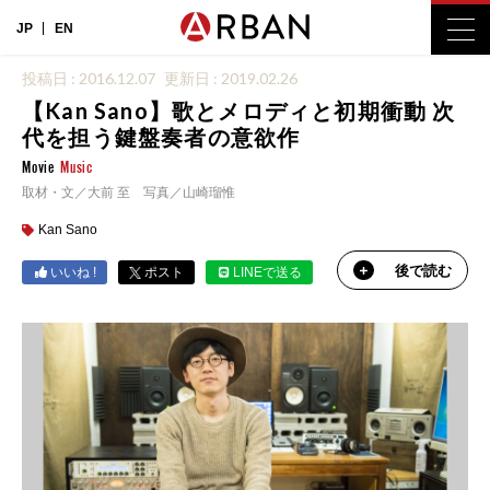
JP
EN
投稿日 : 2016.12.07
更新日 : 2019.02.26
【Kan Sano】歌とメロディと初期衝動 次
代を担う鍵盤奏者の意欲作
Movie
Music
取材・文／大前 至 写真／山崎瑠惟
Kan Sano
後で読む
いいね !
ポスト
LINEで送る