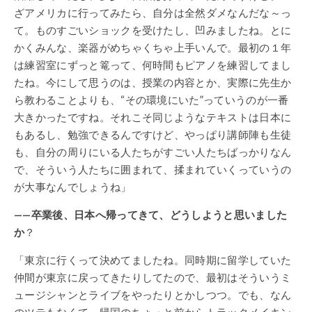
ざアメリカに行ってみたら、自分は全然ダメなんだな～っ
て。ものすごいショックを受けたし、凹みましたね。とに
かくみんな、楽器がめちゃくちゃ上手いんで。最初の１年
は練習室にずっと篭って、何時間もピアノを練習してまし
たね。今にして思うのは、授業の内容とか、実際に先生か
ら教わることよりも、“その環境にいた”っていうのが一番
大きかったですね。それこそ同じようなテキストは日本に
もあるし、勉強できるんですけど、やっぱり講師陣も生徒
も、自分の周りにいる人たちがすごい人たちばっかりなん
で、そういう人たちに囲まれて、揉まれていくっていうの
が大事なんでしょうね」
——卒業後、日本へ帰ってきて、どうしようと思いました
か
？
「東京に行くって決めてましたね。同時期に留学していた
仲間が東京に戻ってきたりしてたので、最初はそういうミ
ュージシャンとライブをやったりとかしつつ。でも、なん
のツテもなくて。帰国のちょっと前からトラックメイキン