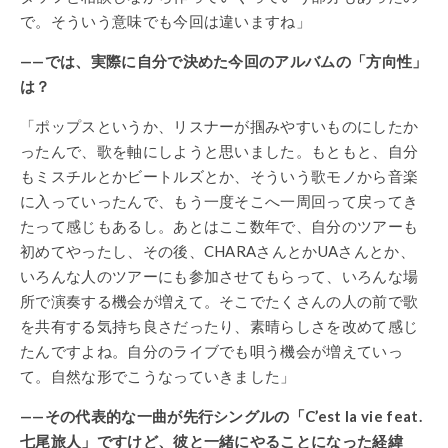
で。そういう意味でも今回は違いますね」
——では、実際に自分で決めた今回のアルバムの「方向性」
は？
「ポップスというか、リスナーが掴みやすいものにしたか
ったんで、歌を軸にしようと思いました。もともと、自分
もミスチルとかビートルズとか、そういう歌モノから音楽
に入っていったんで、もう一度そこへ一周回って戻ってき
たって感じもあるし。あとはここ数年で、自分のツアーも
初めてやったし、その後、CHARAさんとかUAさんとか、
いろんな人のツアーにも参加させてもらって、いろんな場
所で演奏する機会が増えて。そこでたくさんの人の前で歌
を共有する気持ち良さだったり、素晴らしさを改めて感じ
たんですよね。自分のライブでも唄う機会が増えていっ
て。自然な形でこうなっていきました」
——その代表的な一曲が先行シングルの「C’est la vie feat.
七尾旅人」ですけど、彼と一緒にやることになった経緯