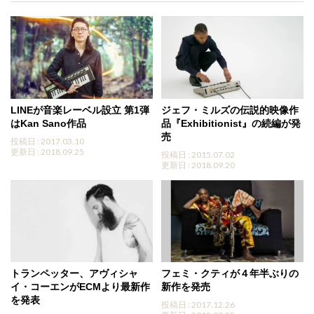
LINEが音楽レーベル設立 第1弾
ジェフ・ミルズの伝説的映像作
はKan Sano作品
品『Exhibitionist』の続編が発
売
投稿日 : 2017.03.10
更新日 : 2018.09.25
投稿日 : 2015.07.02
更新日 : 2018.09.20
トランペッター、アヴィシャ
フェミ・クティが４年半ぶりの
イ・コーエンがECMより最新作
新作を発売
を発表
投稿日 : 2017.12.26