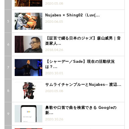
2020.05.08
Nujabes × Shing02〈Luv(...
2020.06.05
【証言で綴る日本のジャズ】森山威男｜音
楽家人...
2018.04.26
【シャーデー／Sade】現在の活動状況
は？...
2020.10.01
サムライチャンプルーとNujabes─ 渡辺...
2020.05.08
鼻歌や口笛で曲を検索できる Googleの
新...
2020.10.26