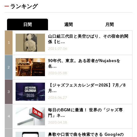
ランキング
日間
週間
月間
山口組三代目と美空ひばり、その宿命的関
係【ヒ...
2021.07.06
90年代、東京。ある若者がNujabesを
名...
2020.05.08
【ジャズフェスカレンダー2026】7月／8
月...
2026.06.27
毎日のBGMに最適！ 世界の「ジャズ専
門」ネ...
2020.04.18
鼻歌や口笛で曲を検索できる Googleの