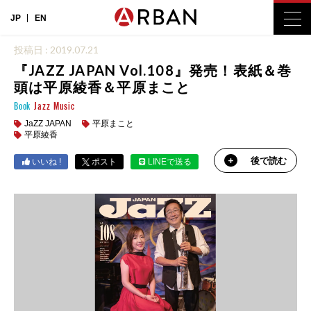
JP
EN
投稿日 : 2019.07.21
『JAZZ JAPAN Vol.108』発売！表紙＆巻
頭は平原綾香＆平原まこと
Book
Jazz
Music
JaZZ JAPAN
平原まこと
平原綾香
後で読む
いいね !
ポスト
LINEで送る