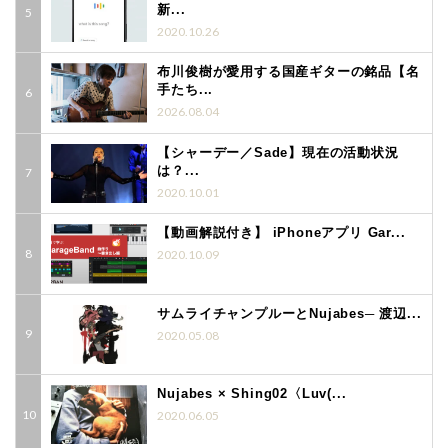
新...
2020.10.26
布川俊樹が愛用する国産ギターの銘品【名
手たち...
2026.08.04
【シャーデー／Sade】現在の活動状況
は？...
2020.10.01
【動画解説付き】 iPhoneアプリ Gar...
2020.10.09
サムライチャンプルーとNujabes─ 渡辺...
2020.05.08
Nujabes × Shing02〈Luv(...
2020.06.05