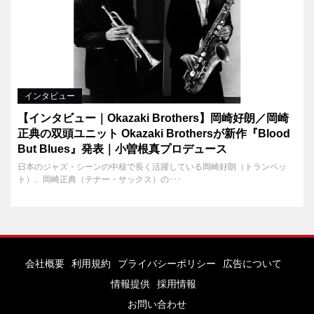
インタビュー
【インタビュー｜Okazaki Brothers】岡崎好朗／岡崎
正典の双頭ユニット Okazaki Brothersが新作『Blood
But Blues』発表｜小曽根真プロデュース
日本のジャズ・シーンの中核で長く活躍している岡崎好朗（トランペッ
ト）、岡崎正典（テナー・サックス）の･･･
会社概要
利用規約
プライバシーポリシー
広告について
情報提供
採用情報
お問い合わせ