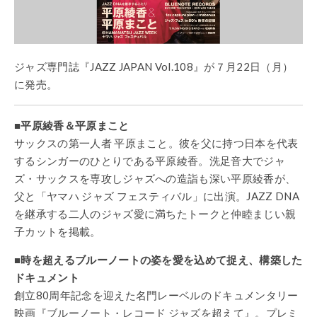
ジャズ専門誌『JAZZ JAPAN Vol.108』が７月22日（月）
に発売。
■
平原綾香＆平原まこと
サックスの第一人者 平原まこと。彼を父に持つ日本を代表
するシンガーのひとりである平原綾香。洗足音大でジャ
ズ・サックスを専攻しジャズへの造詣も深い平原綾香が、
父と「ヤマハ ジャズ フェスティバル」に出演
。
JAZZ DNA
を継承する二人のジャズ愛に満ちたトークと仲睦まじい親
子カットを
掲載。
■
時を超えるブルーノートの姿を愛を込めて捉え、構築した
ドキュメント
創立80周年記念を迎えた名門レーベルのドキュメンタリー
映画『ブルーノート・レコード ジャズを超えて』。プレミ