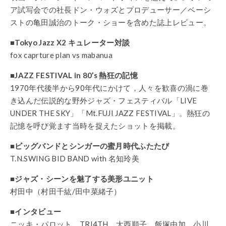
ア試写会での社長ドン・ウォズとプロデューサー／ベーシ
ストの亀田誠治のトーク・ショーを含めた誌上レビュー。
■
Tokyo Jazz X2 キュレーター対談
fox caprture plan vs mabanua
■
JAZZ FESTIVAL in 80’s 熱狂の記憶
1970年代後半から90年代にかけて，人々を歓喜の渦に巻
き込んだ伝説的な野外ジャズ・フェスティバル「LIVE
UNDER THE SKY」「Mt.FUJI JAZZ FESTIVAL」。熱狂の
記憶を呼び覚ます当時を捉えたショットを掲載。
■
ビッグバンドとシンガーの蜜月時代ふたたび
T.N.SWING BID BAND with 名知玲美
■
ジャズ・シーンを魅了する美形ユニット
村田中（村⽥千紘/⽥中菜緒⼦）
■
インタビュー
ニッキ・パロット、TRI4TH、大西順子、飯塚由加、小川