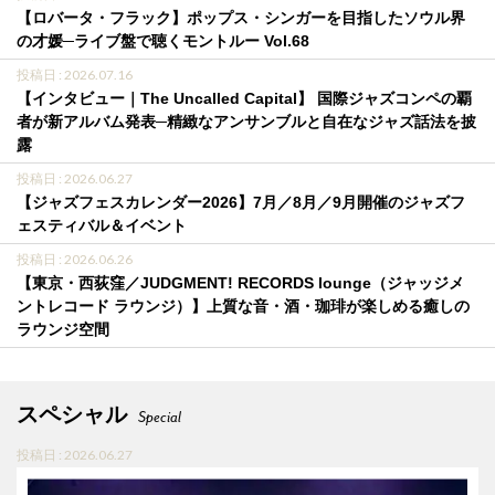
【ロバータ・フラック】ポップス・シンガーを目指したソウル界
の才媛─ライブ盤で聴くモントルー Vol.68
投稿日 : 2026.07.16
【インタビュー｜The Uncalled Capital】 国際ジャズコンペの覇
者が新アルバム発表─精緻なアンサンブルと自在なジャズ話法を披
露
投稿日 : 2026.06.27
【ジャズフェスカレンダー2026】7月／8月／9月開催のジャズフ
ェスティバル＆イベント
投稿日 : 2026.06.26
【東京・西荻窪／JUDGMENT! RECORDS lounge（ジャッジメ
ントレコード ラウンジ）】上質な音・酒・珈琲が楽しめる癒しの
ラウンジ空間
スペシャル
Special
投稿日 : 2026.06.27