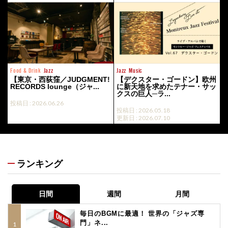
Food & Drink
Jazz
Jazz
Music
【東京・西荻窪／JUDGMENT!
【デクスター・ゴードン】欧州
RECORDS lounge（ジャ...
に新天地を求めたテナー・サッ
クスの巨人─ラ...
投稿日 : 2026.06.26
投稿日 : 2026.05.18
更新日 : 2026.07.10
ランキング
日間
週間
月間
毎日のBGMに最適！ 世界の「ジャズ専
門」ネ...