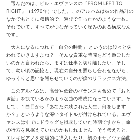
選んだのは、ビル・エヴァンスの『FROM LEFT TO
RIGHT』（1970年）でした。このアルバムは彼の作品群の
なかでもとくに叙情的で、遊びで作ったかのような一枚。
それでいて、すべてがつながっていく深みのある構成なん
です。
大人になるにつれて「自分の時間」 というのは段々と失
われていきますよね？ そんな貴重な時間をどう過ごした
いのかと言われたら、まずは仕事と切り離したい。そし
て、幼い頃の記憶と、現在の自分を照らし合わせながら、
ゆっくりと思いを巡らせていくのが僕のリラックス方法。
このアルバムは、高音や低音のバランスも含めて「おと
ぎ話」を観ているかのような曲の構成になっています。そ
して、１曲目から「あなたの残された人生、何をします
か？」というような深いタイトルが付けられている。エヴ
ァンスはすでにドラッグを摂取していた時期ですから、命
の行方を見据えていたのかもしれません。そう考えると、
エレキピアノを先駆的に導入したり、初のボサノヴァ楽曲