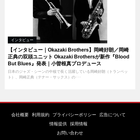
インタビュー
【インタビュー｜Okazaki Brothers】岡崎好朗／岡崎
正典の双頭ユニット Okazaki Brothersが新作『Blood
But Blues』発表｜小曽根真プロデュース
日本のジャズ・シーンの中核で長く活躍している岡崎好朗（トランペッ
ト）、岡崎正典（テナー・サックス）の･･･
会社概要
利用規約
プライバシーポリシー
広告について
情報提供
採用情報
お問い合わせ