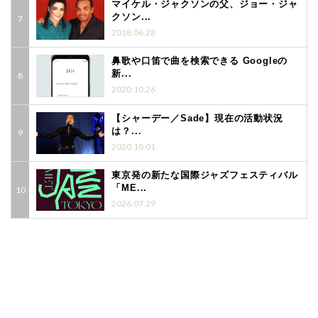
マイケル・ジャクソンの父、ジョー・ジャ
クソン...
2018.06.28
鼻歌や口笛で曲を検索できる Googleの
新...
2020.10.26
【シャーデー／Sade】現在の活動状況
は？...
2020.10.01
東京発の新たな国際ジャズフェスティバル
「ME...
2026.07.29