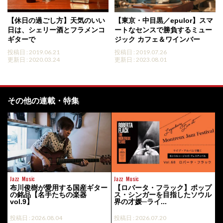
【休日の過ごし方】天気のいい
【東京・中目黒／epulor】スマ
日は、シェリー酒とフラメンコ
ートなセンスで勝負するミュー
ギターで
ジック カフェ＆ワインバー
投稿日 : 2019.06.21
投稿日 : 2019.07.26
更新日 : 2020.03.24
更新日 : 2023.08.01
その他の連載・特集
Jazz
Music
Jazz
Music
布川俊樹が愛用する国産ギター
【ロバータ・フラック】ポップ
の銘品【名手たちの楽器
ス・シンガーを目指したソウル
vol.9】
界の才媛─ライ...
投稿日 : 2026.08.04
投稿日 : 2026.07.20