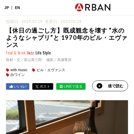
JP
EN
投稿日 : 2019.07.19
更新日 : 2020.03.24
【休日の過ごし方】既成観念を壊す “水の
ようなシャブリ”と 1970年のビル・エヴァ
ンス
Food & Drink
Jazz
Life Style
取材・文／富山英三郎 撮影／高瀬竜弥
with music
ビル・エヴァンス
白ワイン
後で読む
いいね !
ポスト
LINEで送る