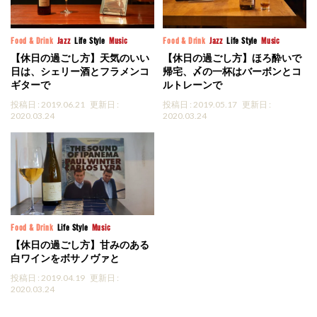
Food & Drink
Jazz
Life Style
Music
Food & Drink
Jazz
Life Style
Music
【休日の過ごし方】天気のいい
【休日の過ごし方】ほろ酔いで
日は、シェリー酒とフラメンコ
帰宅、〆の一杯はバーボンとコ
ギターで
ルトレーンで
投稿日 : 2019.06.21
更新日 :
投稿日 : 2019.05.17
更新日 :
2020.03.24
2020.03.24
Food & Drink
Life Style
Music
【休日の過ごし方】甘みのある
白ワインをボサノヴァと
投稿日 : 2019.04.19
更新日 :
2020.03.24