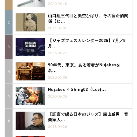
2020.04.18
山口組三代目と美空ひばり、その宿命的関
係【ヒ...
2021.07.06
【ジャズフェスカレンダー2026】7月／8
月...
2026.06.27
90年代、東京。ある若者がNujabesを
名...
2020.05.08
Nujabes × Shing02〈Luv(...
2020.06.05
【証言で綴る日本のジャズ】森山威男｜音
楽家人...
2018.04.26