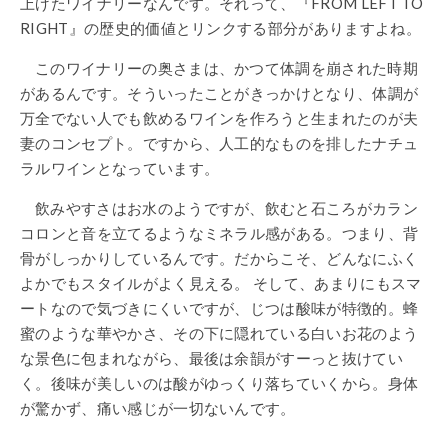
上げたワイナリーなんです。それって、『FROM LEFT TO
RIGHT』の歴史的価値とリンクする部分がありますよね。
このワイナリーの奥さまは、かつて体調を崩された時期
があるんです。そういったことがきっかけとなり、体調が
万全でない人でも飲めるワインを作ろうと生まれたのが夫
妻のコンセプト。ですから、人工的なものを排したナチュ
ラルワインとなっています。
飲みやすさはお水のようですが、飲むと石ころがカラン
コロンと音を立てるようなミネラル感がある。つまり、背
骨がしっかりしているんです。だからこそ、どんなにふく
よかでもスタイルがよく見える。 そして、あまりにもスマ
ートなので気づきにくいですが、じつは酸味が特徴的。蜂
蜜のような華やかさ、その下に隠れている白いお花のよう
な景色に包まれながら、最後は余韻がすーっと抜けてい
く。後味が美しいのは酸がゆっくり落ちていくから。身体
が驚かず、痛い感じが一切ないんです。