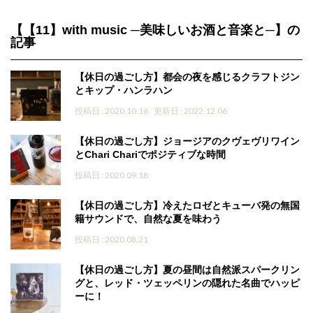
【【11】with music ─美味しいお酒と音楽と─】の
記事
【休日の過ごし方】都会の夜を感じるクラフトジン
とキップ・ハンラハン
投稿日 : 2020.10.16
更新日 : 2022.12.06
【休日の過ごし方】ジョージアのクヴェヴリワイン
とChari Chariでポジティブな時間
投稿日 : 2020.09.18
【休日の過ごし方】冷えたロゼとキューバ発の無国
籍サウンドで、自然な夏を味わう
投稿日 : 2020.08.21
【休日の過ごし方】夏の昼間は自然派スパークリン
グと、レッド・ツェッペリンの隠れた名曲でハッピ
ーに！