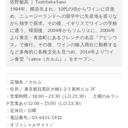
佐野敏高 ｜ Toshitaka Sano
1984年、横浜生まれ。10代の頃からワインに目覚
め、ニュージーランドへの留学中に生産地を巡りな
がら独学で探求。その後、イギリスでワインの学校
に通う。帰国後、2004年からソムリエに。2006年
より東京・有楽町にあるフレンチの名店『アピシウ
ス』で修行。その後、ワインの輸入商社に勤務する
など多角的に各種文化を見つめ、2016年よりワイ
ン食堂『calme（カルム）』をオープン。
・店舗名 ／カルム
・住所／ 東京都目黒区大橋1-2-5 新村ビル 2F
・営業時間／18:00～23:30（L.O.21:30）、土曜のみラン
チ営業あり12:00～15:00（L.O.13:30）
・定休日／日曜
・電話番号／03-6455-1932
・オフィシャルサイト／