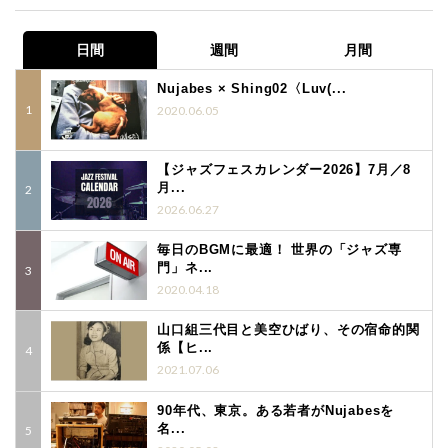
日間
週間
月間
Nujabes × Shing02〈Luv(...
2020.06.05
【ジャズフェスカレンダー2026】7月／8
月...
2026.06.27
毎日のBGMに最適！ 世界の「ジャズ専
門」ネ...
2020.04.18
山口組三代目と美空ひばり、その宿命的関
係【ヒ...
2021.07.06
90年代、東京。ある若者がNujabesを
名...