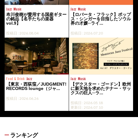
Jazz
Music
Jazz
Music
布川俊樹が愛用する国産ギター
【ロバータ・フラック】ポップ
の銘品【名手たちの楽器
ス・シンガーを目指したソウル
vol.9】
界の才媛─ライ...
投稿日 : 2026.08.04
投稿日 : 2026.07.20
Food & Drink
Jazz
Jazz
Music
【東京・西荻窪／JUDGMENT!
【デクスター・ゴードン】欧州
RECORDS lounge（ジャ...
に新天地を求めたテナー・サッ
クスの巨人─ラ...
投稿日 : 2026.06.26
投稿日 : 2026.05.18
更新日 : 2026.07.10
ランキング