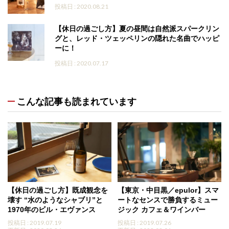
投稿日 : 2020.08.21
【休日の過ごし方】夏の昼間は自然派スパークリン
グと、レッド・ツェッペリンの隠れた名曲でハッピ
ーに！
投稿日 : 2020.07.17
こんな記事も読まれています
【休日の過ごし方】既成観念を
【東京・中目黒／epulor】スマ
壊す “水のようなシャブリ”と
ートなセンスで勝負するミュー
1970年のビル・エヴァンス
ジック カフェ＆ワインバー
投稿日 : 2019.07.19
投稿日 : 2019.07.26