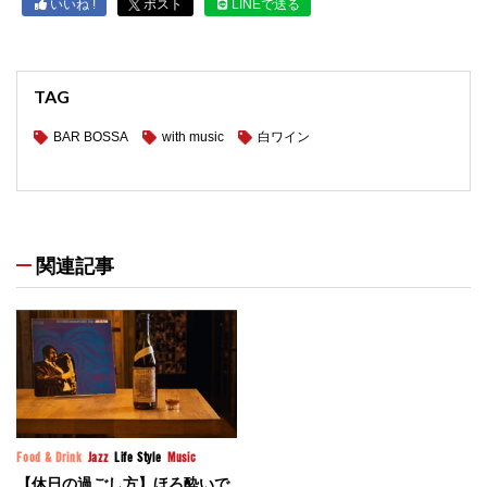
いいね !
ポスト
LINEで送る
TAG
BAR BOSSA
with music
白ワイン
関連記事
Food & Drink
Jazz
Life Style
Music
【休日の過ごし方】ほろ酔いで