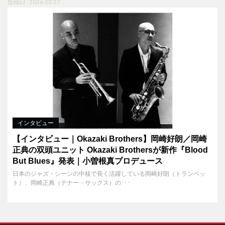
投稿日 : 2026.03.27
インタビュー
【インタビュー｜Okazaki Brothers】岡崎好朗／岡崎
正典の双頭ユニット Okazaki Brothersが新作『Blood
But Blues』発表｜小曽根真プロデュース
日本のジャズ・シーンの中核で長く活躍している岡崎好朗（トランペッ
ト）、岡崎正典（テナー・サックス）の･･･