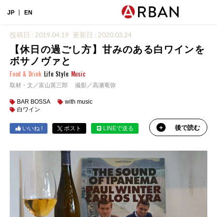
JP
EN
投稿日 : 2019.04.19
更新日 : 2020.03.24
【休日の過ごし方】甘みのある白ワインを
ボサノヴァと
Food & Drink
Life Style
Music
取材・文／富山英三郎 撮影／高瀬竜弥
BAR BOSSA
with music
白ワイン
後で読む
いいね !
ポスト
LINEで送る