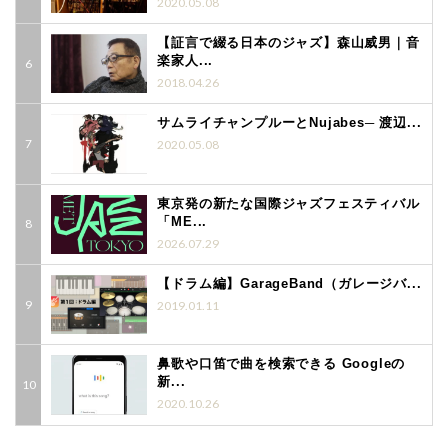
2020.05.08
【証言で綴る日本のジャズ】森山威男｜音
楽家人...
2018.04.26
サムライチャンプルーとNujabes─ 渡辺...
2020.05.08
東京発の新たな国際ジャズフェスティバル
「ME...
2026.07.29
【ドラム編】GarageBand（ガレージバ...
2019.01.11
鼻歌や口笛で曲を検索できる Googleの
新...
2020.10.26