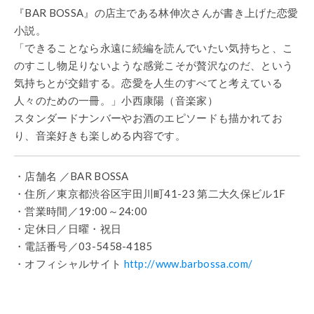
『BAR BOSSA』の店主である林伸次さんが書き上げた恋愛
小説。
「できることなら永遠に続編を読んでいたい気持ちと、こ
のすこし物足りないような感覚こそが贅沢なのだ、という
気持ちとが交錯する。恋愛を人生のすべてと考えている
人々のための一冊。」小西康陽（音楽家）
スタンダードナンバーやお酒のエピソードも描かれてお
り、音楽好きも楽しめる内容です。
・店舗名 ／BAR BOSSA
・住所／東京都渋谷区宇田川町41-23 第二大久保ビル1F
・営業時間／19:00～24:00
・定休日／日曜・祝日
・電話番号／03-5458-4185
・オフィシャルサイト
http://www.barbossa.com/