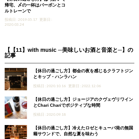
帰宅、〆の一杯はバーボンとコ
ルトレーンで
投稿日 : 2019.05.17
更新日 :
2020.03.24
【【11】with music ─美味しいお酒と音楽と─】の
記事
【休日の過ごし方】都会の夜を感じるクラフトジン
とキップ・ハンラハン
投稿日 : 2020.10.16
更新日 : 2022.12.06
【休日の過ごし方】ジョージアのクヴェヴリワイン
とChari Chariでポジティブな時間
投稿日 : 2020.09.18
【休日の過ごし方】冷えたロゼとキューバ発の無国
籍サウンドで、自然な夏を味わう