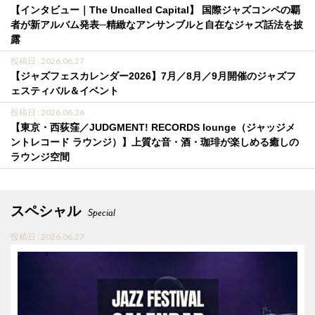
【インタビュー｜The Uncalled Capital】 国際ジャズコンペの覇
者が新アルバム発表─精緻なアンサンブルと自在なジャズ話法を披
露
投稿日 : 2026.06.27
【ジャズフェスカレンダー2026】7月／8月／9月開催のジャズフ
ェスティバル＆イベント
投稿日 : 2026.06.26
【東京・西荻窪／JUDGMENT! RECORDS lounge（ジャッジメ
ントレコード ラウンジ）】上質な音・酒・珈琲が楽しめる癒しの
ラウンジ空間
スペシャル
Special
投稿日 : 2026.06.27