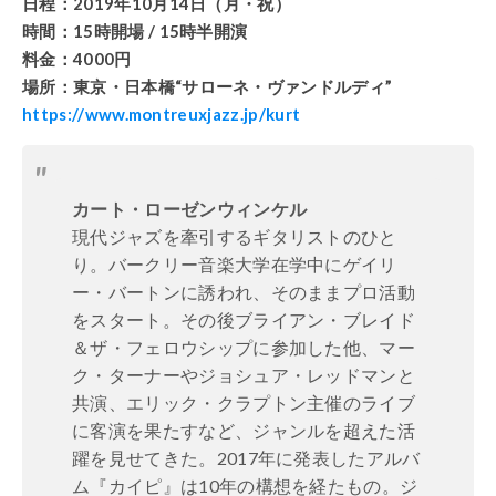
日程：2019年10月14日（月・祝）
時間：15時開場 / 15時半開演
料金：4000円
場所：東京・日本橋“サローネ・ヴァンドルディ”
https://www.montreuxjazz.jp/kurt
カート・ローゼンウィンケル
現代ジャズを牽引するギタリストのひと
り。バークリー音楽大学在学中にゲイリ
ー・バートンに誘われ、そのままプロ活動
をスタート。その後ブライアン・ブレイド
＆ザ・フェロウシップに参加した他、マー
ク・ターナーやジョシュア・レッドマンと
共演、エリック・クラプトン主催のライブ
に客演を果たすなど、ジャンルを超えた活
躍を見せてきた。2017年に発表したアルバ
ム『カイピ』は10年の構想を経たもの。ジ