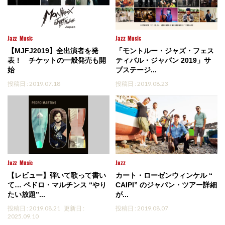
Jazz
Music
Jazz
Music
【MJFJ2019】全出演者を発
「モントルー・ジャズ・フェス
表！ チケットの一般発売も開
ティバル・ジャパン 2019」サ
始
ブステージ...
投稿日 : 2019.07.18
投稿日 : 2019.08.23
Jazz
Music
Jazz
【レビュー】弾いて歌って書い
カート・ローゼンウィンケル “
て… ペドロ・マルチンス “やり
CAIPI” のジャパン・ツアー詳細
たい放題”...
が...
投稿日 : 2019.08.21
更新日 :
投稿日 : 2019.08.07
2025.09.10