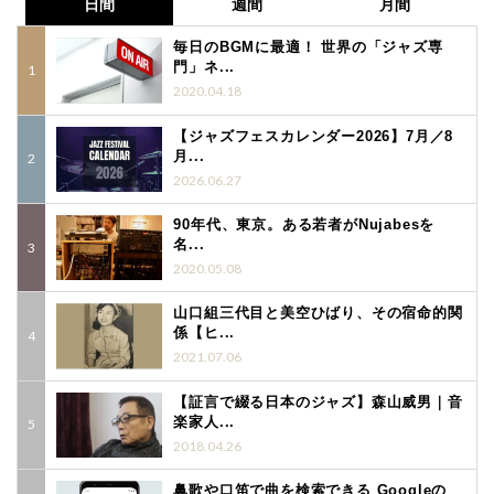
日間
週間
月間
毎日のBGMに最適！ 世界の「ジャズ専
門」ネ...
2020.04.18
【ジャズフェスカレンダー2026】7月／8
月...
2026.06.27
90年代、東京。ある若者がNujabesを
名...
2020.05.08
山口組三代目と美空ひばり、その宿命的関
係【ヒ...
2021.07.06
【証言で綴る日本のジャズ】森山威男｜音
楽家人...
2018.04.26
鼻歌や口笛で曲を検索できる Googleの