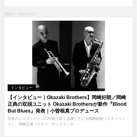
投稿日 : 2026.03.27
インタビュー
【インタビュー｜Okazaki Brothers】岡崎好朗／岡崎
正典の双頭ユニット Okazaki Brothersが新作『Blood
But Blues』発表｜小曽根真プロデュース
日本のジャズ・シーンの中核で長く活躍している岡崎好朗（トランペッ
ト）、岡崎正典（テナー・サックス）の･･･