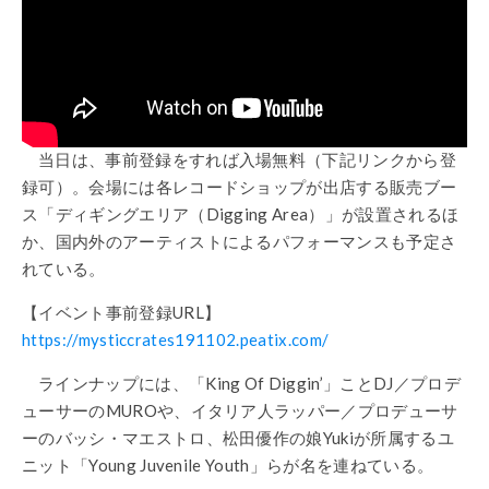
当日は、事前登録をすれば入場無料（下記リンクから登
録可）。会場には各レコードショップが出店する販売ブー
ス「ディギングエリア（Digging Area）」が設置されるほ
か、国内外のアーティストによるパフォーマンスも予定さ
れている。
【イベント事前登録URL】
https://mysticcrates191102.peatix.com/
ラインナップには、「King Of Diggin’」ことDJ／プロデ
ューサーのMUROや、イタリア人ラッパー／プロデューサ
ーのバッシ・マエストロ、松田優作の娘Yukiが所属するユ
ニット「Young Juvenile Youth」らが名を連ねている。