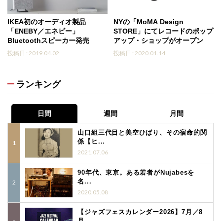
IKEA初のオーディオ製品
NYの「MoMA Design
「ENEBY／エネビー」
STORE」にてレコードのポップ
Bluetoothスピーカー発売
アップ・ショップがオープン
投稿日 : 2019.04.02
投稿日 : 2020.01.14
ランキング
日間
週間
月間
山口組三代目と美空ひばり、その宿命的関
係【ヒ...
2021.07.06
90年代、東京。ある若者がNujabesを
名...
2020.05.08
【ジャズフェスカレンダー2026】7月／8
月...