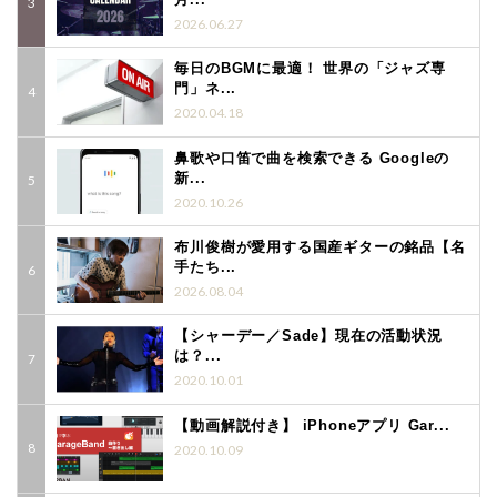
2026.06.27
毎日のBGMに最適！ 世界の「ジャズ専
門」ネ...
2020.04.18
鼻歌や口笛で曲を検索できる Googleの
新...
2020.10.26
布川俊樹が愛用する国産ギターの銘品【名
手たち...
2026.08.04
【シャーデー／Sade】現在の活動状況
は？...
2020.10.01
【動画解説付き】 iPhoneアプリ Gar...
2020.10.09