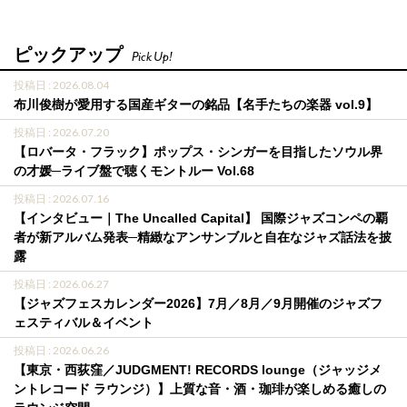
ピックアップ
Pick Up!
投稿日 : 2026.08.04
布川俊樹が愛用する国産ギターの銘品【名手たちの楽器 vol.9】
投稿日 : 2026.07.20
【ロバータ・フラック】ポップス・シンガーを目指したソウル界
の才媛─ライブ盤で聴くモントルー Vol.68
投稿日 : 2026.07.16
【インタビュー｜The Uncalled Capital】 国際ジャズコンペの覇
者が新アルバム発表─精緻なアンサンブルと自在なジャズ話法を披
露
投稿日 : 2026.06.27
【ジャズフェスカレンダー2026】7月／8月／9月開催のジャズフ
ェスティバル＆イベント
投稿日 : 2026.06.26
【東京・西荻窪／JUDGMENT! RECORDS lounge（ジャッジメ
ントレコード ラウンジ）】上質な音・酒・珈琲が楽しめる癒しの