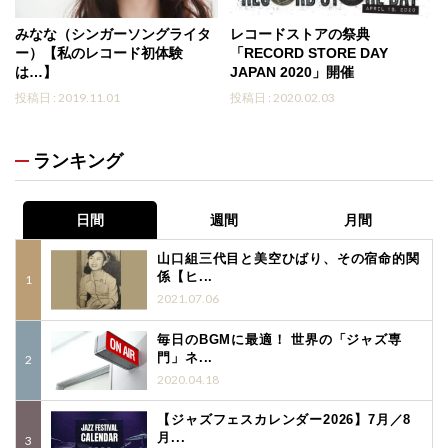
みなな（シンガーソングライタ
レコードストアの祭典
ー）【私のレコード初体験
「RECORD STORE DAY
は…】
JAPAN 2020」開催
投稿日 : 2019.11.01
投稿日 : 2020.02.03
ランキング
日間
週間
月間
山口組三代目と美空ひばり、その宿命的関
係【ヒ...
2021.07.06
毎日のBGMに最適！ 世界の「ジャズ専
門」ネ...
2020.04.18
【ジャズフェスカレンダー2026】7月／8
月...