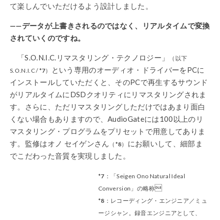
て楽しんでいただけるよう設計しました。
——データが上書きされるのではなく、リアルタイムで変換
されていくのですね。
「S.O.N.I.C.リマスタリング・テクノロジー」
（
以下
という専用のオーディオ・ドライバーをPCに
S.O.N.I.C /
*7
）
インストールしていただくと、そのPCで再生するサウンド
がリアルタイムにDSDクオリティにリマスタリングされま
す。さらに、ただリマスタリングしただけではあまり面白
くない場合もありますので、AudioGateには100以上のリ
マスタリング・プログラムをプリセットで用意してありま
す。監修はオノ セイゲンさん
にお願いして、細部ま
（
*8
）
でこだわった音質を実現しました。
*7
：「Seigen Ono Natural Ideal

Conversion」の略称
*8
：レコーディング・エンジニア／ミュ
ージシャン。録音エンジニアとして、