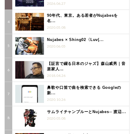
2026.06.27
90年代、東京。ある若者がNujabesを
名...
2020.05.08
Nujabes × Shing02〈Luv(...
2020.06.05
【証言で綴る日本のジャズ】森山威男｜音
楽家人...
2018.04.26
鼻歌や口笛で曲を検索できる Googleの
新...
2020.10.26
サムライチャンプルーとNujabes─ 渡辺...
2020.05.08