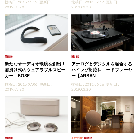
投稿日 : 2018.11.15
更新日 :
投稿日 : 2018.07.17
更新日 :
2019.03.20
2019.03.20
Music
Music
新たなオーディオ環境を創出！
アナログとデジタルを融合する
肩掛け式のウェアラブルスピー
ハイレゾ対応レコードプレーヤ
カー「BOSE...
ー【ARBAN...
投稿日 : 2018.07.06
更新日 :
投稿日 : 2018.06.26
更新日 :
2019.03.20
2019.03.20
Music
Activity
Music