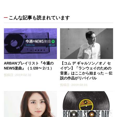
こんな記事も読まれています
ARBANプレイリスト『今週の
【コム デ ギャルソン／オノ セ
NEWS楽曲』（１/28〜２/１）
イゲン】「ランウェイのための
音楽」はここから始まった ─ 伝
投稿日 : 2019.02.02
説の作品がリバイバル
投稿日 : 2019.03.01