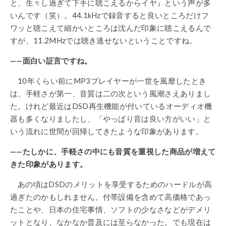
と、生々し過ぎて下手に聴こえるからイヤ』という声が多
いんです（笑）。44.1kHzで録音すると良いところだけフ
ワッと聴こえて細かいところは沈んだ印象に聴こえるんで
すが、11.2MHzでは聴き逃せないということですね。
——面白い証言ですね。
10年くらい前にMP3プレイヤーが一世を風靡したとき
は、手軽さが第一、音質は二の次という風潮さえありまし
た。けれど最近はDSD再生機能が付いているオーディオ機
器も多くなりましたし、「やっぱり音は良い方がいい」と
いう流れに世間が回帰してきたような印象があります。
——たしかに、手軽さの中にも音質を重視した商品が増えて
きた印象があります。
あの頃はDSDのメリットを享受するためのハードルが高
過ぎたのかもしれません。付帯設備を含めて高価格であっ
たことや、日本の住宅事情、ソフトの少なさなどがデメリ
ットとなり、なかなか普及には至らなかった。でも現在は