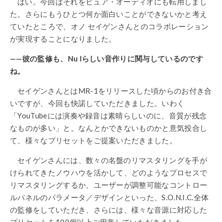
はい。今回はそれをピュア・オーディオにも転用しまし
た。さらにもうひとつ何か面白いことができないかと考え
ていたところで、オノ セイゲンさんとのコラボレーション
が実現することになりました。
——彼の監修も、Nu Iらしい音作りに関与しているのです
ね。
セイゲンさんとはMR-1をリリースした頃からのお付き合
いですが、今回も快諾していただきました。いわく
「YouTubeには演奏や録音は素晴らしいのに、音質が残念
なものが多い」と。なんとかできないものかと意気投合し
て、様々なプリセットをご提案いただきました。
セイゲンさんには、数々の名盤のリマスタリングを手が
けられてきたノウハウを活かして、どのようなプロセスで
リマスタリングするか、ユーザーが調整可能なコントロー
ルパネルのパラメータ／デザインといった、S.O.N.I.C.全体
の監修をしていただき、さらには、様々な音源に対応した
プリセットを100個以上ご用意していただきました。