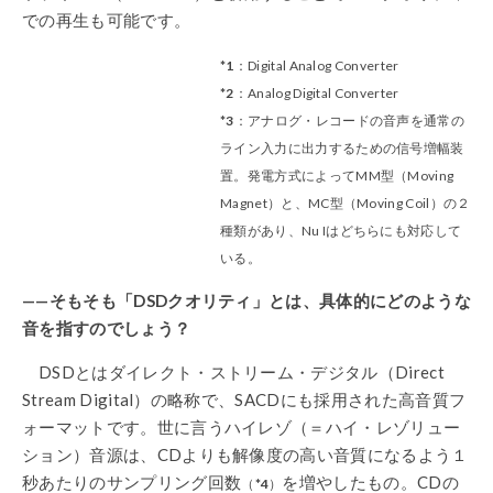
での再生も可能です。
*1
：Digital Analog Converter
*2
：Analog Digital Converter
*3
：アナログ・レコードの音声を通常の
ライン入力に出力するための信号増幅装
置。発電方式によってMM型（Moving
Magnet）と、MC型（Moving Coil）の２
種類があり、Nu Iはどちらにも対応して
いる。
——そもそも「DSDクオリティ」とは、具体的にどのような
音を指すのでしょう？
DSDとはダイレクト・ストリーム・デジタル（Direct
Stream Digital）の略称で、SACDにも採用された高音質フ
ォーマットです。世に言うハイレゾ（＝ハイ・レゾリュー
ション）音源は、CDよりも解像度の高い音質になるよう１
秒あたりのサンプリング回数
を増やしたもの。CDの
（
*4
）