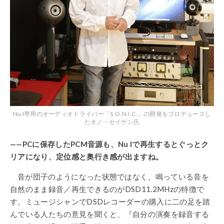
Nu I専用のオーディオドライバー「S.O.N.I.C.」の開発をプロデュースし
たオノ・セイゲン氏
——PCに保存したPCM音源も、Nu Iで再生するとぐっとク
リアになり、定位感と奥行き感が出ますね。
音が団子のようになった状態ではなく、鳴っている音を
自然のまま録音／再生できるのがDSD11.2MHzの特徴で
す。ミュージシャンでDSDレコーダーの購入に二の足を踏
んでいる人たちの意見を聞くと、『自分の演奏を録音する