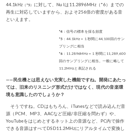
44.1kHz
に対して、Nu Iは11.2896MHz（*6）までの
（
*5
）
再生に対応していますから、およそ256倍の密度がある音
といえます。
*4
：信号の標本を採る頻度
*5
：44.1kHz＝１秒間に44,100回のサン
プリングに相当
*6
：11.2896MHz＝１秒間に11,289,600
回のサンプリングに相当。一般に略して
11.2MHzと表記される
——民生機とは思えない充実した機能ですね。開発にあたっ
ては、旧来のリスニング形式だけではなく、現代の音楽環
境も意識したのでしょうか？
そうですね。CDはもちろん、iTunesなどで読み込んだ音
源（PCM、MP3、AACなど圧縮/非圧縮を問わず）や、
YouTubeをはじめとするネット上の音源など、PC内で操作
できる音源はすべてDSD11.2MHzにリアルタイムで変換し