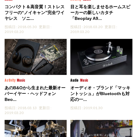
コンパクト＆高音質！ストレス
目と耳を楽しませるホームスピ
フリーの“ノイキャン”完全ワイ
ーカーの新しいカタチ
ヤレス ソニ...
「Beoplay A9...
投稿日 : 2018.05.30
更新日 :
投稿日 : 2018.03.20
更新日 :
2019.03.20
2019.03.20
Activity
Music
Audio
Music
あのB&Oから生まれた最新オー
オーディオ・ブランド「マッキ
バーイヤー・ヘッドフォン
ントッシュ」がBluetoothも対
Beo...
応の一...
投稿日 : 2018.03.13
更新日 :
投稿日 : 2019.01.30
2019.03.20