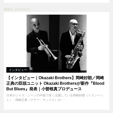
投稿日 : 2026.03.27
インタビュー
【インタビュー｜Okazaki Brothers】岡崎好朗／岡崎
正典の双頭ユニット Okazaki Brothersが新作『Blood
But Blues』発表｜小曽根真プロデュース
日本のジャズ・シーンの中核で長く活躍している岡崎好朗（トランペッ
ト）、岡崎正典（テナー・サックス）の･･･