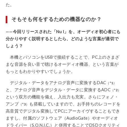
た。
そもそも何をするための機器なのか？
——今回リリースされた「Nu I」を、オーディオ初心者にも
分かりやすく説明するとしたら、どのような言葉が適切で
しょう？
本機とパソコンをUSBで接続することで、PC上のさまざ
まな音源を良い音で聴けるオーディオ機器、という言葉が
もっともわかりやすいでしょうか。
デジタル・データをアナログ音声に変換するDAC
（
*1
）
と、アナログ音声をデジタル・データに変換するADC
（
*2
）
という双方の機能を備え、入出力も充実。さらにフォノ・
アンプ
も搭載していますので、お手持ちのレコードを
（
*3
）
高音質でデジタル変換してPCにアーカイヴすることもでき
ますし、付属のソフトウェア（AudioGate）やオーディオ
ドライバー（S.O.N.I.C.）と併用することでDSDクオリティ