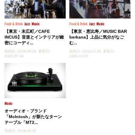
Food & Drink
Jazz
Music
Food & Drink
Jazz
Music
【東京・末広町／CAFE
【東京・恵比寿／MUSIC BAR
INCUS】音楽とインテリアが緻
berkana】上品に気分がなご
密にコーディ...
む...
投稿日 : 2018.09.28
更新日 :
投稿日 : 2016.11.28
更新日 :
2023.07.14
2020.11.25
Music
オーディオ・ブランド
「McIntosh」が新たなターン
テーブル「MT2...
投稿日 : 2018.03.13