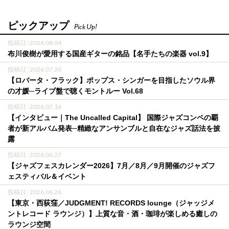
ピックアップ
Pick Up!
投稿日 : 2026.08.04
布川俊樹が愛用する国産ギターの銘品【名手たちの楽器 vol.9】
投稿日 : 2026.07.20
【ロバータ・フラック】ポップス・シンガーを目指したソウル界
の才媛─ライブ盤で聴くモントルー Vol.68
投稿日 : 2026.07.16
【インタビュー｜The Uncalled Capital】 国際ジャズコンペの覇
者が新アルバム発表─精緻なアンサンブルと自在なジャズ話法を披
露
投稿日 : 2026.06.27
【ジャズフェスカレンダー2026】7月／8月／9月開催のジャズフ
ェスティバル＆イベント
投稿日 : 2026.06.26
【東京・西荻窪／JUDGMENT! RECORDS lounge（ジャッジメ
ントレコード ラウンジ）】上質な音・酒・珈琲が楽しめる癒しの
ラウンジ空間