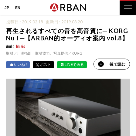
JP
EN
投稿日 : 2019.02.18
更新日 : 2019.03.20
再生されるすべての音を高音質に─ KORG
Nu I ─【ARBAN的オーディオ案内 vol.8】
Audio
Music
取材／川瀬拓郎 取材協力、写真提供／KORG
後で読む
いいね !
ポスト
LINEで送る