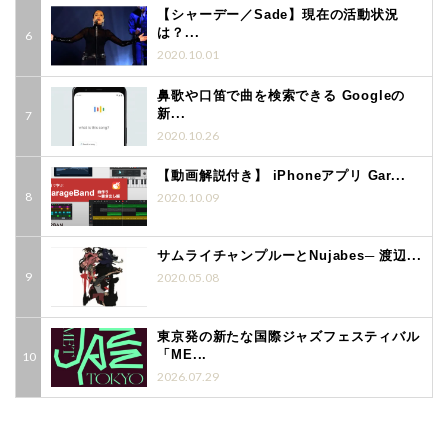
【シャーデー／Sade】現在の活動状況
は？...
2020.10.01
鼻歌や口笛で曲を検索できる Googleの
新...
2020.10.26
【動画解説付き】 iPhoneアプリ Gar...
2020.10.09
サムライチャンプルーとNujabes─ 渡辺...
2020.05.08
東京発の新たな国際ジャズフェスティバル
「ME...
2026.07.29