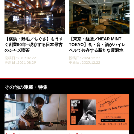
【横浜・野毛／ちぐさ】もうす
【東京・経堂／NEAR MINT
ぐ創業90年─現存する日本最古
TOKYO】食・音・酒がハイレ
のジャズ喫茶
ベルで共存する新たな震源地
投稿日 : 2019.02.22
投稿日 : 2024.12.27
更新日 : 2021.08.29
更新日 : 2025.12.22
その他の連載・特集
Jazz
Music
Jazz
Music