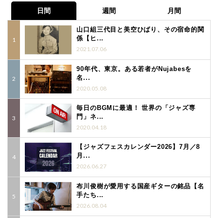
日間
週間
月間
山口組三代目と美空ひばり、その宿命的関
係【ヒ...
2021.07.06
90年代、東京。ある若者がNujabesを
名...
2020.05.08
毎日のBGMに最適！ 世界の「ジャズ専
門」ネ...
2020.04.18
【ジャズフェスカレンダー2026】7月／8
月...
2026.06.27
布川俊樹が愛用する国産ギターの銘品【名
手たち...
2026.08.04