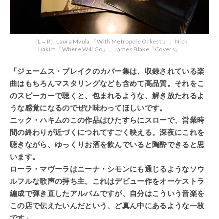
（L→R）Laura Mvula 『With Metropole Orkest.』、Nick
Hakim『Where Will Go』、James Blake『Covers』
「ジェームス・ブレイクのカバー集は、収録されている楽
曲はもちろんマスタリングなども含めて高品質。それをこ
のスピーカーで聴くと、包まれるような、解き放たれるよ
うな感覚になるのでぜひ味わってほしいです。
ニック・ハキムのこの作品はひたすらにスローで、営業時
間の終わりが近づくにつれてすごく映える。深夜にこれを
聴きながら、ゆっくりお酒を飲んでいると陶酔できると思
います。
ローラ・マヴーラはニーナ・シモンにも通じるようなソウ
ルフルな歌声の持ち主。これはデビュー作をオーケストラ
編成で弾き直したアルバムですが、自分はこういう音楽を
この店で伝えたいんだという、ど真ん中にあるような一枚
です」