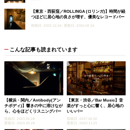
【東京・西荻窪／ROLLINGA (ロリンガ)】時間が経
つほどに居心地の良さが増す、優美なレコードバー
投稿日 : 2025.12.26
更新日 : 2026.02.26
こんな記事も読まれています
【横浜・関内／Antibody(アン
【東京・渋谷／Bar Music】音
チボディ)】響きの中に溶けなが
楽がすっと心に響く、居心地の
ら、心をほどくリスニングバー
いいバー
投稿日 : 2025.02.28
投稿日 : 2017.02.02
更新日 : 2025.05.28
更新日 : 2020.11.25