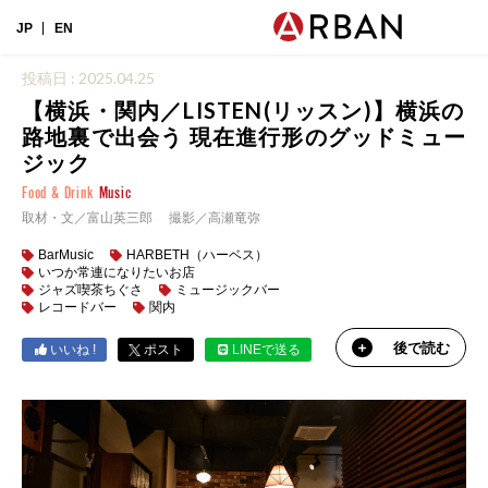
JP
EN
投稿日 : 2025.04.25
【横浜・関内／LISTEN(リッスン)】横浜の
路地裏で出会う 現在進行形のグッドミュー
ジック
Food & Drink
Music
取材・文／富山英三郎 撮影／高瀬竜弥
BarMusic
HARBETH（ハーベス）
いつか常連になりたいお店
ジャズ喫茶ちぐさ
ミュージックバー
レコードバー
関内
後で読む
いいね !
ポスト
LINEで送る