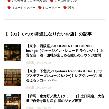
いつか常連になりたいお店
ジャズ喫茶ちぐさ
ミュージックバー
レコードバー
関内
【【01】いつか常連になりたいお店】の記事
【東京・西荻窪／JUDGMENT! RECORDS
lounge（ジャッジメントレコード ラウンジ）】上
質な音・酒・珈琲が楽しめる癒しのラウンジ空間
投稿日 : 2026.06.26
【東京・下北沢／Upstairs Records & Bar（アッ
プステアーズレコーズ＆バー)】レアグルーヴに出
会えるレコードバー
投稿日 : 2026.04.24
【群馬・倉賀野／蔵人 (クラート)】土日限定。大音
量で自分を取り戻す 蔵のジャズ喫茶
投稿日 : 2026.02.27