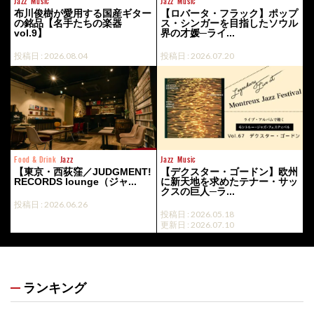
布川俊樹が愛用する国産ギター
【ロバータ・フラック】ポップ
の銘品【名手たちの楽器
ス・シンガーを目指したソウル
vol.9】
界の才媛─ライ...
投稿日 : 2026.08.04
投稿日 : 2026.07.20
Food & Drink
Jazz
Jazz
Music
【東京・西荻窪／JUDGMENT!
【デクスター・ゴードン】欧州
RECORDS lounge（ジャ...
に新天地を求めたテナー・サッ
クスの巨人─ラ...
投稿日 : 2026.06.26
投稿日 : 2026.05.18
更新日 : 2026.07.10
ランキング