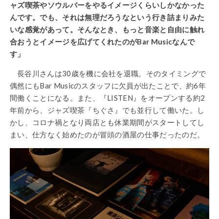
ャズ喫茶やソウルバーをやるイメージくらいしかなかった
んです。でも、それは無理だろうなという行き詰まりみた
いな感覚があって。そんなとき、もっと音楽と自由に触れ
合おうとイメージを広げてくれたのがBar Musicなんで
す」
長谷川さんは30歳を機に会社を退職。そのタイミングで
偶然にもBar Musicのスタッフに欠員が出たことで、約6年
間働くことになる。また、『LISTEN』をオープンする約2
年前から、ジャズ喫茶『ちぐさ』でも並行して働いた。し
かし、コロナ禍となり両店とも休業期間がスタートしてし
まい、仕方なく始めたのが冒頭の酒屋の仕事だったのだ。