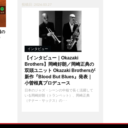
投稿日 : 2026.03.27
週の
）
インタビュー
【インタビュー｜Okazaki
Brothers】岡崎好朗／岡崎正典の
双頭ユニット Okazaki Brothersが
新作『Blood But Blues』発表｜
小曽根真プロデュース
日本のジャズ・シーンの中核で長く活躍して
いる岡崎好朗（トランペット）、岡崎正典
（テナー・サックス）の･･･