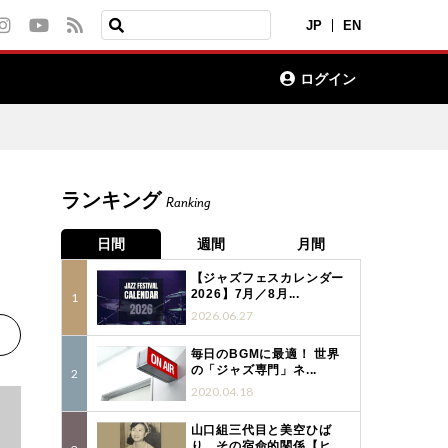
JP
EN
ログイン
ランキング
Ranking
ト
日間
週間
月間
【ジャズフェスカレンダー
2026】7月／8月...
2026.06.27
毎日のBGMに最適！ 世界
の「ジャズ専門」ネ...
2020.04.18
山口組三代目と美空ひば
り、その宿命的関係【ヒ...