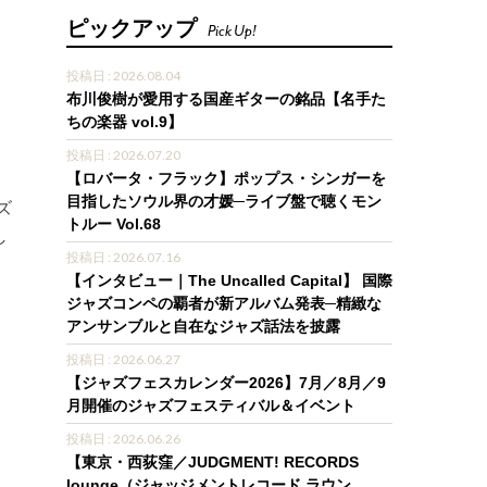
ピックアップ
Pick Up!
投稿日 : 2026.08.04
布川俊樹が愛用する国産ギターの銘品【名手た
ちの楽器 vol.9】
投稿日 : 2026.07.20
【ロバータ・フラック】ポップス・シンガーを
目指したソウル界の才媛─ライブ盤で聴くモン
ズ
トルー Vol.68
し
投稿日 : 2026.07.16
【インタビュー｜The Uncalled Capital】 国際
ジャズコンペの覇者が新アルバム発表─精緻な
アンサンブルと自在なジャズ話法を披露
投稿日 : 2026.06.27
【ジャズフェスカレンダー2026】7月／8月／9
月開催のジャズフェスティバル＆イベント
投稿日 : 2026.06.26
【東京・西荻窪／JUDGMENT! RECORDS
lounge（ジャッジメントレコード ラウン