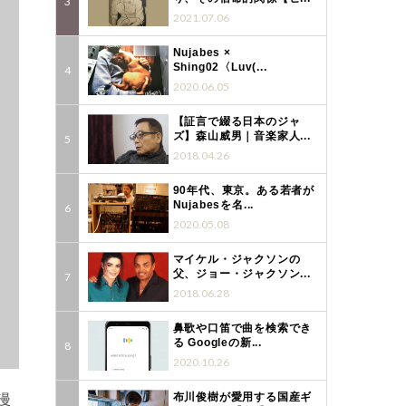
2021.07.06
Nujabes ×
Shing02〈Luv(...
2020.06.05
【証言で綴る日本のジャ
ズ】森山威男｜音楽家人...
2018.04.26
90年代、東京。ある若者が
Nujabesを名...
2020.05.08
マイケル・ジャクソンの
父、ジョー・ジャクソン...
2018.06.28
鼻歌や口笛で曲を検索でき
る Googleの新...
2020.10.26
漫
布川俊樹が愛用する国産ギ