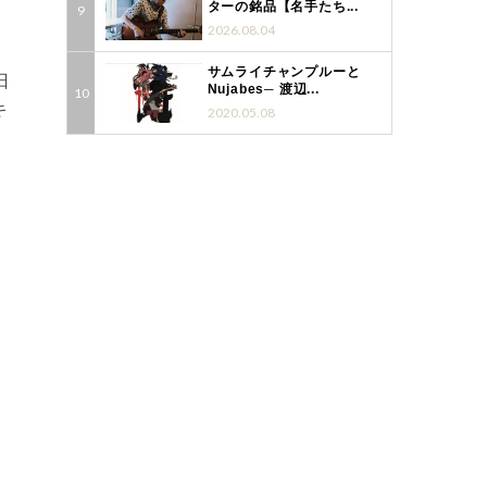
ターの銘品【名手たち...
2026.08.04
サムライチャンプルーと
日
Nujabes─ 渡辺...
キ
2020.05.08