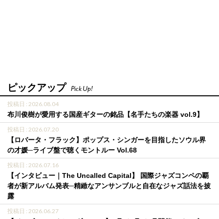
ピックアップ
Pick Up!
投稿日 : 2026.08.04
布川俊樹が愛用する国産ギターの銘品【名手たちの楽器 vol.9】
投稿日 : 2026.07.20
【ロバータ・フラック】ポップス・シンガーを目指したソウル界
の才媛─ライブ盤で聴くモントルー Vol.68
投稿日 : 2026.07.16
【インタビュー｜The Uncalled Capital】 国際ジャズコンペの覇
者が新アルバム発表─精緻なアンサンブルと自在なジャズ話法を披
露
投稿日 : 2026.06.27