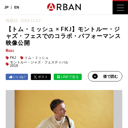
JP
EN
投稿日 : 2019.11.27
【トム・ミッシュ × FKJ】モントルー・ジ
ャズ・フェスでのコラボ・パフォーマンス
映像公開
Music
FKJ
トム・ミッシュ
モントルー・ジャズ・フェスティバル
2019
後で読む
いいね !
ポスト
LINEで送る