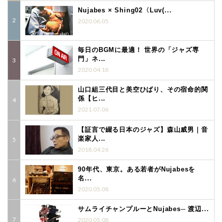
Nujabes × Shing02〈Luv(...
2020.06.05
毎日のBGMに最適！ 世界の「ジャズ専
門」ネ...
2020.04.18
山口組三代目と美空ひばり、その宿命的関
係【ヒ...
2021.07.06
【証言で綴る日本のジャズ】森山威男｜音
楽家人...
2018.04.26
90年代、東京。ある若者がNujabesを
名...
2020.05.08
サムライチャンプルーとNujabes─ 渡辺...
2020.05.08