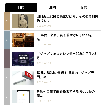
日間
週間
月間
山口組三代目と美空ひばり、その宿命的関
係【ヒ...
2021.07.06
90年代、東京。ある若者がNujabesを
名...
2020.05.08
【ジャズフェスカレンダー2026】7月／8
月...
2026.06.27
毎日のBGMに最適！ 世界の「ジャズ専
門」ネ...
2020.04.18
鼻歌や口笛で曲を検索できる Googleの
新...
2020.10.26