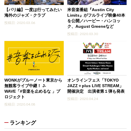
【パリ編】一度は行ってみたい
米音楽番組『Austin City
海外のジャズ・クラブ
Limits』がフルライブ映像40本
を公開／ハービー・ハンコッ
投稿日 : 2020.03.06
ク、August Greeneなど
投稿日 : 2020.03.30
WONKがブルーノート東京から
オンラインフェス「TOKYO
無観客ライブ中継！ J-
JAZZ＋plus LIVE STREAM」
WAVE「#音楽を止めるな 」プ
開催決定 出演者第１弾も発表
ロジェクト
投稿日 : 2020.04.24
投稿日 : 2020.04.08
ランキング