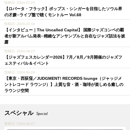
投稿日 : 2026.07.20
【ロバータ・フラック】ポップス・シンガーを目指したソウル界
の才媛─ライブ盤で聴くモントルー Vol.68
投稿日 : 2026.07.16
【インタビュー｜The Uncalled Capital】 国際ジャズコンペの覇
者が新アルバム発表─精緻なアンサンブルと自在なジャズ話法を披
露
投稿日 : 2026.06.27
【ジャズフェスカレンダー2026】7月／8月／9月開催のジャズフ
ェスティバル＆イベント
投稿日 : 2026.06.26
【東京・西荻窪／JUDGMENT! RECORDS lounge（ジャッジメ
ントレコード ラウンジ）】上質な音・酒・珈琲が楽しめる癒しの
ラウンジ空間
スペシャル
Special
投稿日 : 2026.06.27