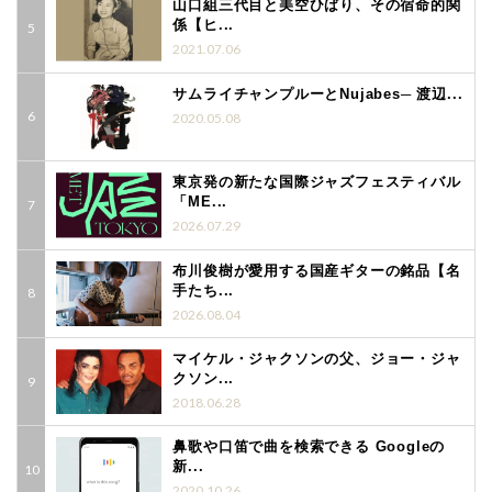
山口組三代目と美空ひばり、その宿命的関
係【ヒ...
2021.07.06
サムライチャンプルーとNujabes─ 渡辺...
2020.05.08
東京発の新たな国際ジャズフェスティバル
「ME...
2026.07.29
布川俊樹が愛用する国産ギターの銘品【名
手たち...
2026.08.04
マイケル・ジャクソンの父、ジョー・ジャ
クソン...
2018.06.28
鼻歌や口笛で曲を検索できる Googleの
新...
2020.10.26