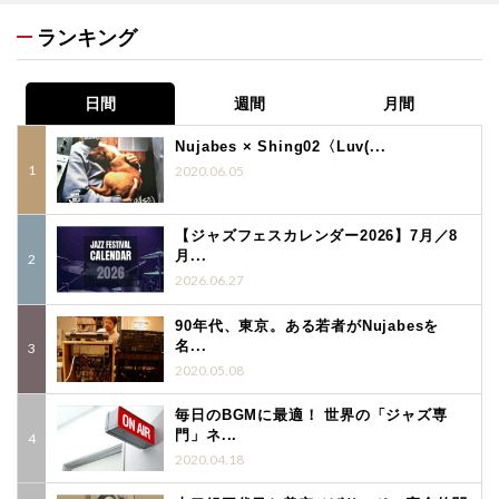
ランキング
日間
週間
月間
Nujabes × Shing02〈Luv(...
2020.06.05
【ジャズフェスカレンダー2026】7月／8
月...
2026.06.27
90年代、東京。ある若者がNujabesを
名...
2020.05.08
毎日のBGMに最適！ 世界の「ジャズ専
門」ネ...
2020.04.18