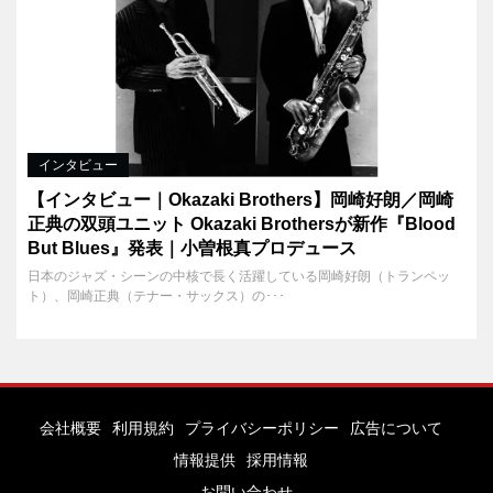
インタビュー
【インタビュー｜Okazaki Brothers】岡崎好朗／岡崎
正典の双頭ユニット Okazaki Brothersが新作『Blood
But Blues』発表｜小曽根真プロデュース
日本のジャズ・シーンの中核で長く活躍している岡崎好朗（トランペッ
ト）、岡崎正典（テナー・サックス）の･･･
会社概要
利用規約
プライバシーポリシー
広告について
情報提供
採用情報
お問い合わせ