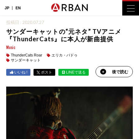
JP
EN
投稿日 : 2020.07.27
サンダーキャットの“元ネタ” TVアニメ
『ThunderCats』に本人が新曲提供
Music
ThunderCats Roar
エリカ・バドゥ
サンダーキャット
後で読む
いいね !
ポスト
LINEで送る