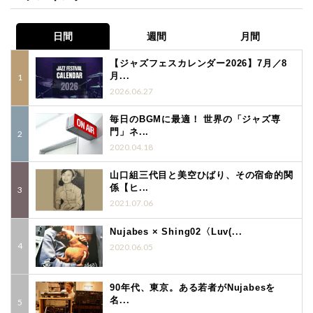
日間
週間
月間
【ジャズフェスカレンダー2026】7月／8
月...
2026.06.27
毎日のBGMに最適！ 世界の「ジャズ専
門」ネ...
2020.04.18
山口組三代目と美空ひばり、その宿命的関
係【ヒ...
2021.07.06
Nujabes × Shing02〈Luv(...
2020.06.05
90年代、東京。ある若者がNujabesを
名...