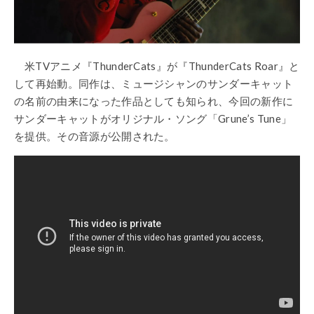
米TVアニメ『ThunderCats』が『ThunderCats Roar』と
して再始動。同作は、ミュージシャンのサンダーキャット
の名前の由来になった作品としても知られ、今回の新作に
サンダーキャットがオリジナル・ソング「Grune’s Tune」
を提供。その音源が公開された。