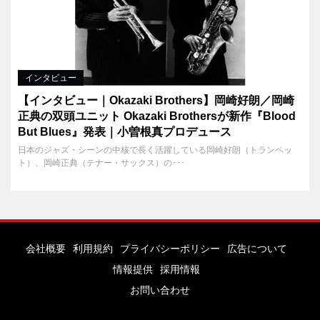
インタビュー
【インタビュー｜Okazaki Brothers】岡崎好朗／岡崎
正典の双頭ユニット Okazaki Brothersが新作『Blood
But Blues』発表｜小曽根真プロデュース
日本のジャズ・シーンの中核で長く活躍している岡崎好朗（トランペッ
ト）、岡崎正典（テナー・サックス）の･･･
会社概要
利用規約
プライバシーポリシー
広告について
情報提供
採用情報
お問い合わせ