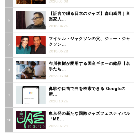
2020.05.08
【証言で綴る日本のジャズ】森山威男｜音
楽家人...
2018.04.26
マイケル・ジャクソンの父、ジョー・ジャ
クソン...
2018.06.28
布川俊樹が愛用する国産ギターの銘品【名
手たち...
2026.08.04
鼻歌や口笛で曲を検索できる Googleの
新...
2020.10.26
東京発の新たな国際ジャズフェスティバル
「ME...
2026.07.29