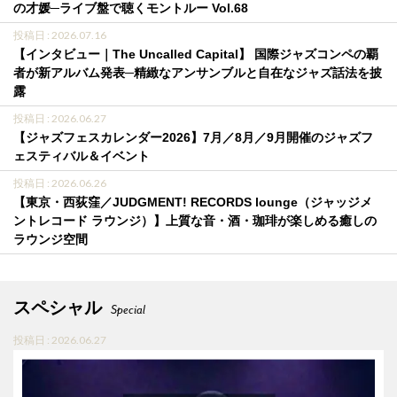
の才媛─ライブ盤で聴くモントルー Vol.68
投稿日 : 2026.07.16
【インタビュー｜The Uncalled Capital】 国際ジャズコンペの覇
者が新アルバム発表─精緻なアンサンブルと自在なジャズ話法を披
露
投稿日 : 2026.06.27
【ジャズフェスカレンダー2026】7月／8月／9月開催のジャズフ
ェスティバル＆イベント
投稿日 : 2026.06.26
【東京・西荻窪／JUDGMENT! RECORDS lounge（ジャッジメ
ントレコード ラウンジ）】上質な音・酒・珈琲が楽しめる癒しの
ラウンジ空間
スペシャル
Special
投稿日 : 2026.06.27