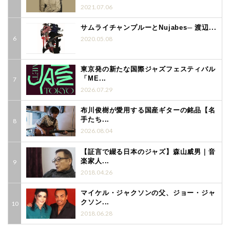
2021.07.06
サムライチャンプルーとNujabes─ 渡辺...
2020.05.08
東京発の新たな国際ジャズフェスティバル
「ME...
2026.07.29
布川俊樹が愛用する国産ギターの銘品【名
手たち...
2026.08.04
【証言で綴る日本のジャズ】森山威男｜音
楽家人...
2018.04.26
マイケル・ジャクソンの父、ジョー・ジャ
クソン...
2018.06.28