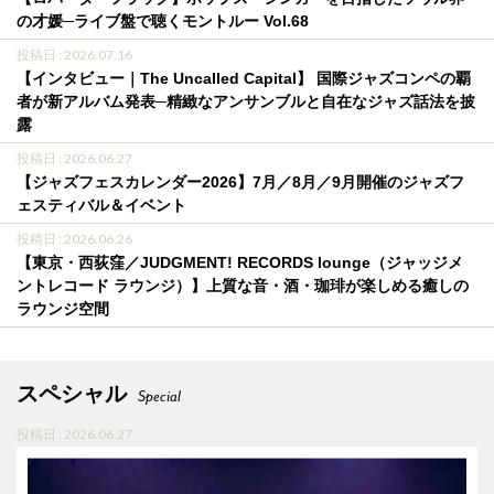
の才媛─ライブ盤で聴くモントルー Vol.68
投稿日 : 2026.07.16
【インタビュー｜The Uncalled Capital】 国際ジャズコンペの覇
者が新アルバム発表─精緻なアンサンブルと自在なジャズ話法を披
露
投稿日 : 2026.06.27
【ジャズフェスカレンダー2026】7月／8月／9月開催のジャズフ
ェスティバル＆イベント
投稿日 : 2026.06.26
【東京・西荻窪／JUDGMENT! RECORDS lounge（ジャッジメ
ントレコード ラウンジ）】上質な音・酒・珈琲が楽しめる癒しの
ラウンジ空間
スペシャル
Special
投稿日 : 2026.06.27