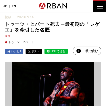
JP
EN
投稿日 : 2020.09.14
トゥーツ・ヒバート死去 ─最初期の「レゲ
エ」を牽引した名匠
Jazz
トゥーツ・ヒバート
後で読む
いいね !
ポスト
LINEで送る