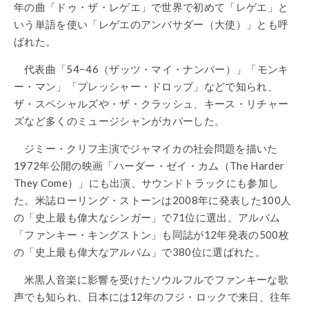
年の曲「ドゥ・ザ・レゲエ」で世界で初めて「レゲエ」と
いう単語を使い「レゲエのアンバサダー（大使）」とも呼
ばれた。
代表曲「54−46（ザッツ・マイ・ナンバー）」「モンキ
ー・マン」「プレッシャー・ドロップ」などで知られ、
ザ・スペシャルズや・ザ・クラッシュ、キース・リチャー
ズなど多くのミュージシャンがカバーした。
ジミー・クリフ主演でジャマイカの社会問題を描いた
1972年公開の映画「ハーダー・ゼイ・カム（The Harder
They Come）」にも出演、サウンドトラックにも参加し
た。米誌ローリング・ストーンは2008年に発表した100人
の「史上最も偉大なシンガー」で71位に選出。アルバム
「ファンキー・キングストン」も同誌が12年発表の500枚
の「史上最も偉大なアルバム」で380位に選ばれた。
米黒人音楽に影響を受けたソウルフルでファンキーな歌
声でも知られ、日本には12年のフジ・ロックで来日、往年