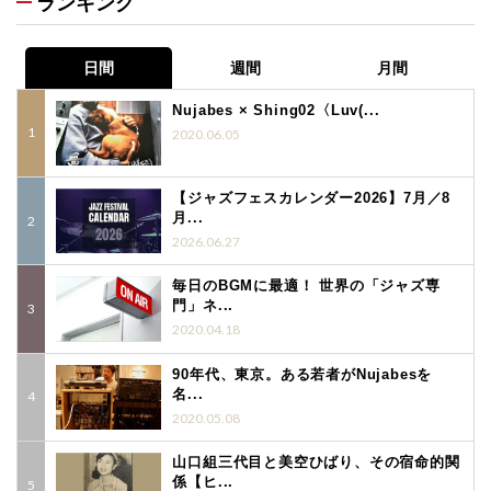
ランキング
日間
週間
月間
Nujabes × Shing02〈Luv(...
2020.06.05
【ジャズフェスカレンダー2026】7月／8
月...
2026.06.27
毎日のBGMに最適！ 世界の「ジャズ専
門」ネ...
2020.04.18
90年代、東京。ある若者がNujabesを
名...
2020.05.08
山口組三代目と美空ひばり、その宿命的関
係【ヒ...