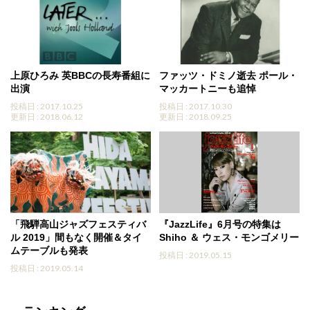
上原ひろみ 英BBCの長寿番組に
ファッツ・ドミノ逝去 ポール・
出演
マッカートニーも追悼
投稿日 : 2017.10.25
投稿日 : 2017.10.30
更新日 : 2018.06.12
更新日 : 2018.09.25
「飛騨高山ジャズフェスティバ
『JazzLife』6月号の特集は
ル 2019」間もなく開催＆タイ
Shiho ＆ ウェス・モンゴメリー
ムテーブルも発表
投稿日 : 2019.05.15
投稿日 : 2019.05.14