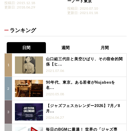
ーノート東京
投稿日 : 2015.12.18
更新日 : 2018.06.29
投稿日 : 2020.07.10
更新日 : 2021.01.18
ランキング
日間
週間
月間
山口組三代目と美空ひばり、その宿命的関
係【ヒ...
2021.07.06
90年代、東京。ある若者がNujabesを
名...
2020.05.08
【ジャズフェスカレンダー2026】7月／8
月...
2026.06.27
毎日のBGMに最適！ 世界の「ジャズ専