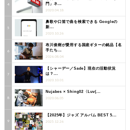
門」ネ...
2020.04.18
鼻歌や口笛で曲を検索できる Googleの
新...
2020.10.26
布川俊樹が愛用する国産ギターの銘品【名
手たち...
2026.08.04
【シャーデー／Sade】現在の活動状況
は？...
2020.10.01
Nujabes × Shing02〈Luv(...
2020.06.05
【2025年】ジャズ アルバム BEST 5...
2025.12.26