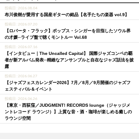
投稿日 : 2026.08.04
布川俊樹が愛用する国産ギターの銘品【名手たちの楽器 vol.9】
投稿日 : 2026.07.20
【ロバータ・フラック】ポップス・シンガーを目指したソウル界
の才媛─ライブ盤で聴くモントルー Vol.68
投稿日 : 2026.07.16
【インタビュー｜The Uncalled Capital】 国際ジャズコンペの覇
者が新アルバム発表─精緻なアンサンブルと自在なジャズ話法を披
露
投稿日 : 2026.06.27
【ジャズフェスカレンダー2026】7月／8月／9月開催のジャズフ
ェスティバル＆イベント
投稿日 : 2026.06.26
【東京・西荻窪／JUDGMENT! RECORDS lounge（ジャッジメ
ントレコード ラウンジ）】上質な音・酒・珈琲が楽しめる癒しの
ラウンジ空間