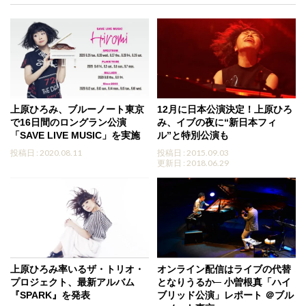
上原ひろみ、ブルーノート東京
12月に日本公演決定！上原ひろ
で16日間のロングラン公演
み、イブの夜に“新日本フィ
「SAVE LIVE MUSIC」を実施
ル”と特別公演も
投稿日 : 2020.08.11
投稿日 : 2015.09.03
更新日 : 2018.06.29
上原ひろみ率いるザ・トリオ・
オンライン配信はライブの代替
プロジェクト、最新アルバム
となりうるか─ 小曽根真「ハイ
『SPARK』を発表
ブリッド公演」レポート ＠ブル