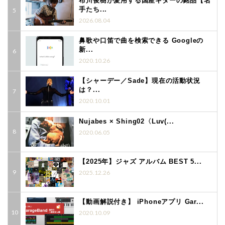
布川俊樹が愛用する国産ギターの銘品【名
手たち...
2026.08.04
鼻歌や口笛で曲を検索できる Googleの
新...
2020.10.26
【シャーデー／Sade】現在の活動状況
は？...
2020.10.01
Nujabes × Shing02〈Luv(...
2020.06.05
【2025年】ジャズ アルバム BEST 5...
2025.12.26
【動画解説付き】 iPhoneアプリ Gar...
2020.10.09