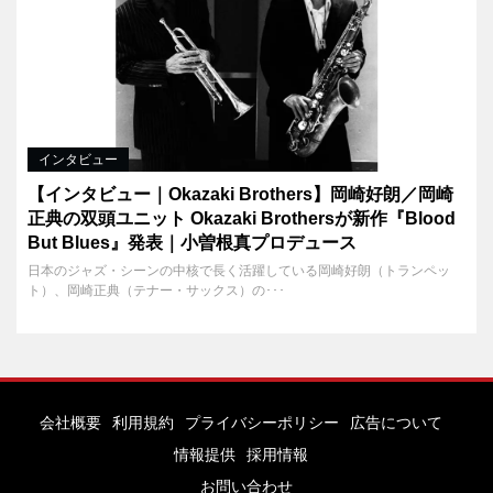
インタビュー
【インタビュー｜Okazaki Brothers】岡崎好朗／岡崎
正典の双頭ユニット Okazaki Brothersが新作『Blood
But Blues』発表｜小曽根真プロデュース
日本のジャズ・シーンの中核で長く活躍している岡崎好朗（トランペッ
ト）、岡崎正典（テナー・サックス）の･･･
会社概要
利用規約
プライバシーポリシー
広告について
情報提供
採用情報
お問い合わせ