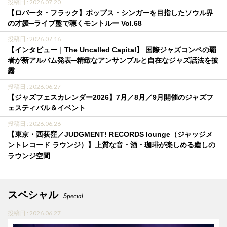
投稿日 : 2026.07.20
【ロバータ・フラック】ポップス・シンガーを目指したソウル界
の才媛─ライブ盤で聴くモントルー Vol.68
投稿日 : 2026.07.16
【インタビュー｜The Uncalled Capital】 国際ジャズコンペの覇
者が新アルバム発表─精緻なアンサンブルと自在なジャズ話法を披
露
投稿日 : 2026.06.27
【ジャズフェスカレンダー2026】7月／8月／9月開催のジャズフ
ェスティバル＆イベント
投稿日 : 2026.06.26
【東京・西荻窪／JUDGMENT! RECORDS lounge（ジャッジメ
ントレコード ラウンジ）】上質な音・酒・珈琲が楽しめる癒しの
ラウンジ空間
スペシャル
Special
投稿日 : 2026.06.27