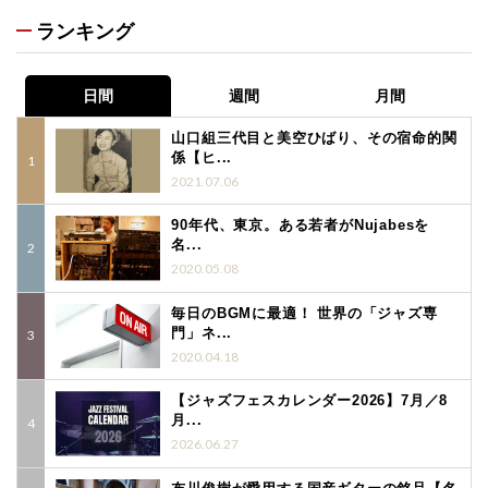
ランキング
日間
週間
月間
山口組三代目と美空ひばり、その宿命的関
係【ヒ...
2021.07.06
90年代、東京。ある若者がNujabesを
名...
2020.05.08
毎日のBGMに最適！ 世界の「ジャズ専
門」ネ...
2020.04.18
【ジャズフェスカレンダー2026】7月／8
月...
2026.06.27