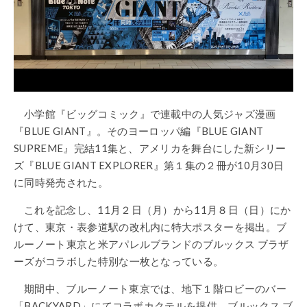
小学館『ビッグコミック』で連載中の人気ジャズ漫画
『BLUE GIANT』。そのヨーロッパ編『BLUE GIANT
SUPREME』完結11集と、アメリカを舞台にした新シリー
ズ『BLUE GIANT EXPLORER』第１集の２冊が10月30日
に同時発売された。
これを記念し、11月２日（月）から11月８日（日）にか
けて、東京・表参道駅の改札内に特大ポスターを掲出。ブ
ルーノート東京と米アパレルブランドのブルックス ブラザ
ーズがコラボした特別な一枚となっている。
期間中、ブルーノート東京では、地下１階ロビーのバー
「BACKYARD」にてコラボカクテルを提供。ブルックス ブ