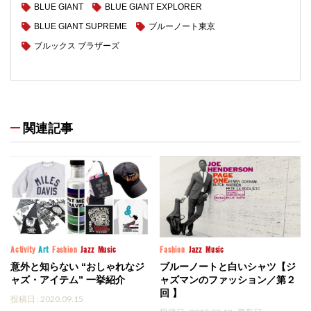
BLUE GIANT
BLUE GIANT EXPLORER
BLUE GIANT SUPREME
ブルーノート東京
ブルックス ブラザーズ
関連記事
Activity
Art
Fashion
Jazz
Music
Fashion
Jazz
Music
意外と知らない “おしゃれなジ
ブルーノートと白いシャツ【ジ
ャズ・アイテム” 一挙紹介
ャズマンのファッション／第２
回 】
投稿日 : 2020.09.15