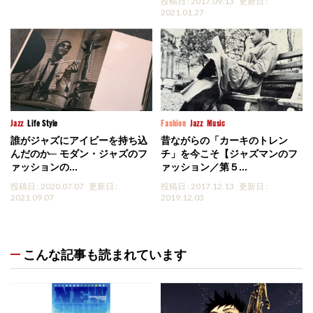
投稿日 : 2017.09.13
更新日 :
2021.01.27
Jazz
Life Style
Fashion
Jazz
Music
誰がジャズにアイビーを持ち込
昔ながらの「カーキのトレン
んだのか─ モダン・ジャズのフ
チ」を今こそ【ジャズマンのフ
ァッションの...
ァッション／第５...
投稿日 : 2020.07.07
更新日 :
投稿日 : 2017.12.13
更新日 :
2021.09.07
2019.12.03
こんな記事も読まれています