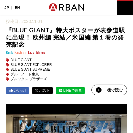
JP
EN
投稿日 : 2020.11.04
『BLUE GIANT』特大ポスターが表参道駅
に出現！ 欧州編 完結／米国編 第１巻の発
売記念
Book
Fashion
Jazz
Music
BLUE GIANT
BLUE GIANT EXPLORER
BLUE GIANT SUPREME
ブルーノート東京
ブルックス ブラザーズ
後で読む
いいね !
ポスト
LINEで送る