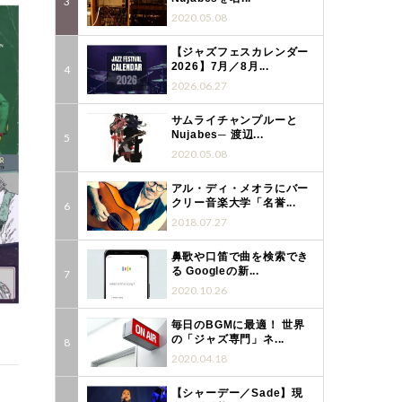
2020.05.08
【ジャズフェスカレンダー
2026】7月／8月...
2026.06.27
サムライチャンプルーと
Nujabes─ 渡辺...
2020.05.08
アル・ディ・メオラにバー
クリー音楽大学「名誉...
2018.07.27
鼻歌や口笛で曲を検索でき
る Googleの新...
2020.10.26
毎日のBGMに最適！ 世界
の「ジャズ専門」ネ...
2020.04.18
【シャーデー／Sade】現