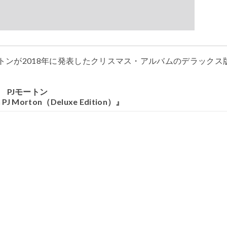
トンが
2018
年に発表したクリスマス・アルバムのデラックス
PJ
モートン
 PJ Morton
（
Deluxe Edition
）』