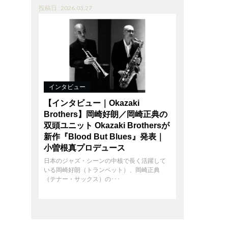
投稿日 : 2026.03.27
インタビュー
【インタビュー｜Okazaki
Brothers】岡崎好朗／岡崎正典の
双頭ユニット Okazaki Brothersが
新作『Blood But Blues』発表｜
小曽根真プロデュース
日本のジャズ・シーンの中核で長く活躍して
いる岡崎好朗（トランペット）、岡崎正典
（テナー・サックス）の･･･