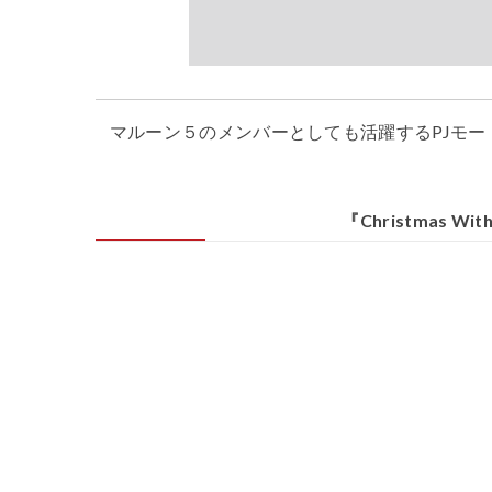
マルーン５のメンバーとしても活躍する
PJ
モー
『
Christmas With