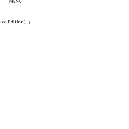
MENU
uxe Edition）』
』
』