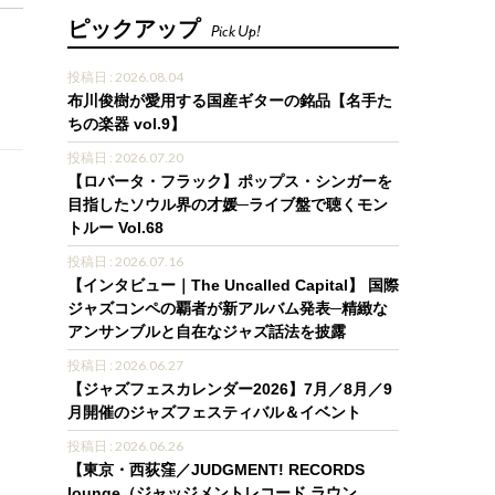
ピックアップ
Pick Up!
投稿日 : 2026.08.04
布川俊樹が愛用する国産ギターの銘品【名手た
ちの楽器 vol.9】
投稿日 : 2026.07.20
【ロバータ・フラック】ポップス・シンガーを
目指したソウル界の才媛─ライブ盤で聴くモン
トルー Vol.68
投稿日 : 2026.07.16
【インタビュー｜The Uncalled Capital】 国際
ジャズコンペの覇者が新アルバム発表─精緻な
アンサンブルと自在なジャズ話法を披露
投稿日 : 2026.06.27
【ジャズフェスカレンダー2026】7月／8月／9
月開催のジャズフェスティバル＆イベント
投稿日 : 2026.06.26
【東京・西荻窪／JUDGMENT! RECORDS
lounge（ジャッジメントレコード ラウン