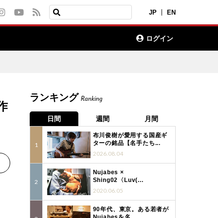
JP
EN
ログイン
ランキング
Ranking
作
日間
週間
月間
布川俊樹が愛用する国産ギ
ターの銘品【名手たち...
2026.08.04
Nujabes ×
Shing02〈Luv(...
2020.06.05
90年代、東京。ある若者が
Nujabesを名...