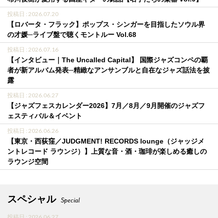
投稿日 : 2026.07.20
【ロバータ・フラック】ポップス・シンガーを目指したソウル界
の才媛─ライブ盤で聴くモントルー Vol.68
投稿日 : 2026.07.16
【インタビュー｜The Uncalled Capital】 国際ジャズコンペの覇
者が新アルバム発表─精緻なアンサンブルと自在なジャズ話法を披
露
投稿日 : 2026.06.27
【ジャズフェスカレンダー2026】7月／8月／9月開催のジャズフ
ェスティバル＆イベント
投稿日 : 2026.06.26
【東京・西荻窪／JUDGMENT! RECORDS lounge（ジャッジメ
ントレコード ラウンジ）】上質な音・酒・珈琲が楽しめる癒しの
ラウンジ空間
スペシャル
Special
投稿日 : 2026.06.27