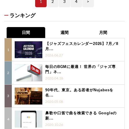
1
2
3
4
>
ランキング
日間
週間
月間
【ジャズフェスカレンダー2026】7月／8
月...
2026.06.27
毎日のBGMに最適！ 世界の「ジャズ専
門」ネ...
2020.04.18
90年代、東京。ある若者がNujabesを
名...
2020.05.08
鼻歌や口笛で曲を検索できる Googleの
新...
2020.10.26