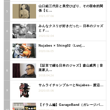
山口組三代目と美空ひばり、その宿命的関
係【ヒ...
2021.07.06
みんなクスリが好きだった─ 日本のジャズ
とド...
2020.02.04
Nujabes × Shing02〈Luv(...
2020.06.05
【証言で綴る日本のジャズ】森山威男｜音
楽家人...
2018.04.26
サムライチャンプルーとNujabes─ 渡辺...
2020.05.08
【ドラム編】GarageBand（ガレージバ...