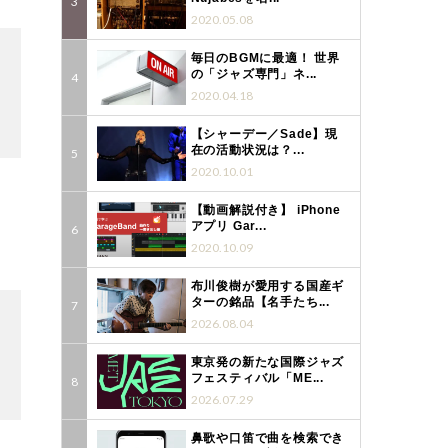
2020.05.08
毎日のBGMに最適！ 世界
の「ジャズ専門」ネ...
2020.04.18
【シャーデー／Sade】現
在の活動状況は？...
2020.10.01
【動画解説付き】 iPhone
アプリ Gar...
2020.10.09
布川俊樹が愛用する国産ギ
ターの銘品【名手たち...
2026.08.04
東京発の新たな国際ジャズ
フェスティバル「ME...
2026.07.29
鼻歌や口笛で曲を検索でき