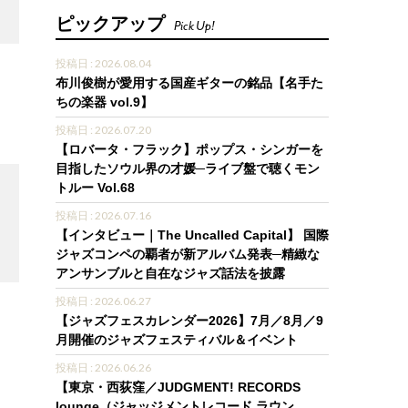
ピックアップ
Pick Up!
投稿日 : 2026.08.04
布川俊樹が愛用する国産ギターの銘品【名手た
ちの楽器 vol.9】
3
投稿日 : 2026.07.20
【ロバータ・フラック】ポップス・シンガーを
目指したソウル界の才媛─ライブ盤で聴くモン
トルー Vol.68
投稿日 : 2026.07.16
3
【インタビュー｜The Uncalled Capital】 国際
ジャズコンペの覇者が新アルバム発表─精緻な
アンサンブルと自在なジャズ話法を披露
投稿日 : 2026.06.27
【ジャズフェスカレンダー2026】7月／8月／9
月開催のジャズフェスティバル＆イベント
投稿日 : 2026.06.26
【東京・西荻窪／JUDGMENT! RECORDS
lounge（ジャッジメントレコード ラウン