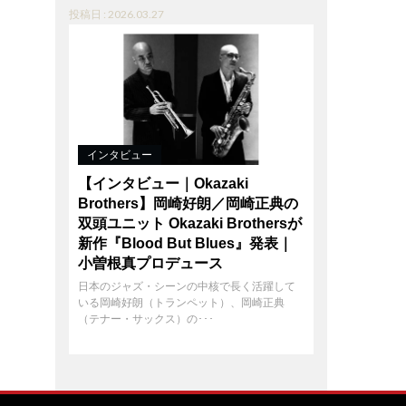
投稿日 : 2026.03.27
インタビュー
【インタビュー｜Okazaki
Brothers】岡崎好朗／岡崎正典の
双頭ユニット Okazaki Brothersが
新作『Blood But Blues』発表｜
小曽根真プロデュース
日本のジャズ・シーンの中核で長く活躍して
いる岡崎好朗（トランペット）、岡崎正典
（テナー・サックス）の･･･