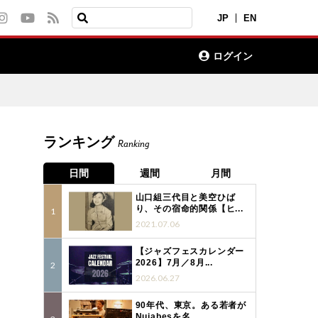
JP
EN
ログイン
ランキング
Ranking
日間
週間
月間
山口組三代目と美空ひば
り、その宿命的関係【ヒ...
2021.07.06
【ジャズフェスカレンダー
2026】7月／8月...
2026.06.27
90年代、東京。ある若者が
Nujabesを名...