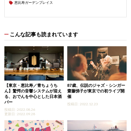
恵比寿ガーデンプレイス
こんな記事も読まれています
【東京・恵比寿／青ちょうち
87歳、伝説のジャズ・シンガー
ん】驚愕の音響システムが迎え
齋藤悌子が東京での初ライブ開
る、おでんを中心とした日本酒
催
バー
投稿日 : 2022.12.23
投稿日 : 2022.08.26
更新日 : 2022.09.28