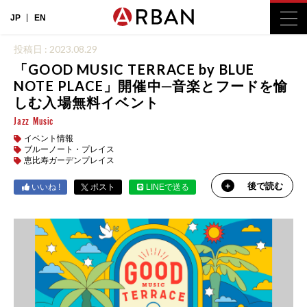
JP
EN
投稿日 : 2023.08.29
「GOOD MUSIC TERRACE by BLUE
NOTE PLACE」開催中─音楽とフードを愉
しむ入場無料イベント
Jazz
Music
イベント情報
ブルーノート・プレイス
恵比寿ガーデンプレイス
後で読む
いいね !
ポスト
LINEで送る