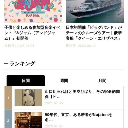
子供と楽しめる参加型音楽イベ
日本初開催「ビッグバンド」が
ント『&ジャム（アンドジャ
テーマのクルーズツアー｜豪華
ム）』初開催
客船「クイーン・エリザベス」
投稿日 : 2023.08.08
投稿日 : 2023.08.15
ランキング
日間
週間
月間
山口組三代目と美空ひばり、その宿命的関
係【ヒ...
2021.07.06
90年代、東京。ある若者がNujabesを
名...
2020.05.08