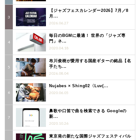
【ジャズフェスカレンダー2026】7月／8
月...
2026.06.27
毎日のBGMに最適！ 世界の「ジャズ専
門」ネ...
2020.04.18
布川俊樹が愛用する国産ギターの銘品【名
手たち...
2026.08.04
Nujabes × Shing02〈Luv(...
2020.06.05
鼻歌や口笛で曲を検索できる Googleの
新...
2020.10.26
東京発の新たな国際ジャズフェスティバル