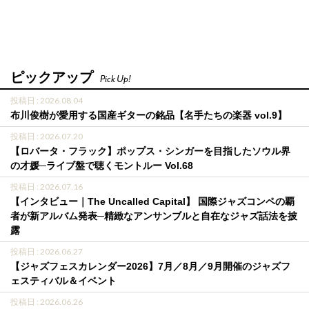
ピックアップ
Pick Up!
投稿日 : 2026.08.04
布川俊樹が愛用する国産ギターの銘品【名手たちの楽器 vol.9】
投稿日 : 2026.07.20
【ロバータ・フラック】ポップス・シンガーを目指したソウル界
の才媛─ライブ盤で聴くモントルー Vol.68
投稿日 : 2026.07.16
【インタビュー｜The Uncalled Capital】 国際ジャズコンペの覇
者が新アルバム発表─精緻なアンサンブルと自在なジャズ話法を披
露
投稿日 : 2026.06.27
【ジャズフェスカレンダー2026】7月／8月／9月開催のジャズフ
ェスティバル＆イベント
投稿日 : 2026.06.26