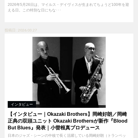
2026年5月26日は、マイルス・デイヴィスが生まれてちょうど100年を迎
える日。この特別な日にちな･･･
投稿日 : 2026.03.27
インタビュー
【インタビュー｜Okazaki Brothers】岡崎好朗／岡崎
正典の双頭ユニット Okazaki Brothersが新作『Blood
But Blues』発表｜小曽根真プロデュース
日本のジャズ・シーンの中核で長く活躍している岡崎好朗（トランペッ