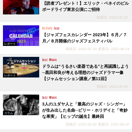
【読者プレゼント！】エリック・ベネイのビル
ボードライブ東京公演にご招待
投稿日 : 2023.05.12
Activity
Jazz
【ジャズフェスカレンダー 2023年】６月／７
月／８月開催のジャズフェスティバル
レポート
投稿日 : 2023.05.10
更新日 : 2023.08.24
Jazz
Music
ドラムは“うるさい楽器である”と再認識しよう
─黒田和良が考える理想のジャズドラマー像
レポート
【ジャムセッション講座／第11回】
投稿日 : 2023.05.09
Jazz
Music
3人のユダヤ人と「最高のジャズ・シンガー」
が生み出した名曲─ビリー・ホリデイと「奇妙
コラム
な果実」【ヒップの誕生】最終回
投稿日 : 2023.05.02
更新日 : 2023.06.20