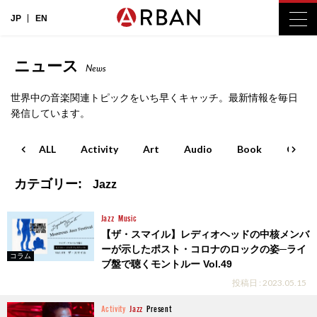
JP
EN
ニュース
News
世界中の音楽関連トピックをいち早くキャッチ。最新情報を毎日
発信しています。
ALL
Activity
Art
Audio
Book
Cinem
カテゴリー:
Jazz
Jazz
Music
【ザ・スマイル】レディオヘッドの中核メンバ
ーが示したポスト・コロナのロックの姿─ライ
コラム
ブ盤で聴くモントルー Vol.49
投稿日 : 2023.05.15
Activity
Jazz
Present