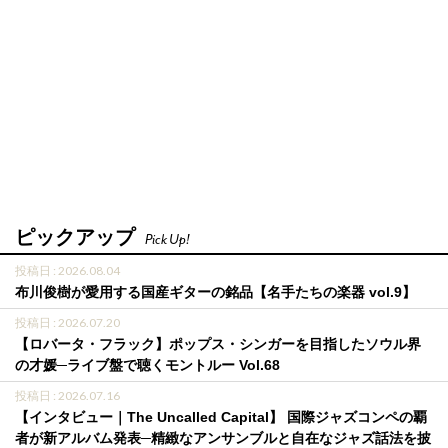
ピックアップ
Pick Up!
投稿日 : 2026.08.04
布川俊樹が愛用する国産ギターの銘品【名手たちの楽器 vol.9】
投稿日 : 2026.07.20
【ロバータ・フラック】ポップス・シンガーを目指したソウル界
の才媛─ライブ盤で聴くモントルー Vol.68
投稿日 : 2026.07.16
【インタビュー｜The Uncalled Capital】 国際ジャズコンペの覇
者が新アルバム発表─精緻なアンサンブルと自在なジャズ話法を披