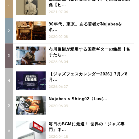
係【ヒ...
2021.07.06
90年代、東京。ある若者がNujabesを
名...
2020.05.08
布川俊樹が愛用する国産ギターの銘品【名
手たち...
2026.08.04
【ジャズフェスカレンダー2026】7月／8
月...
2026.06.27
Nujabes × Shing02〈Luv(...
2020.06.05
毎日のBGMに最適！ 世界の「ジャズ専
門」ネ...
2020.04.18