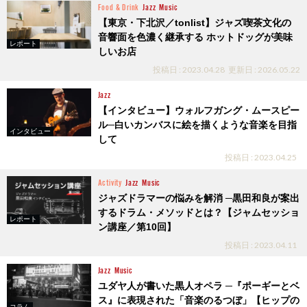
Food & Drink
Jazz
Music
【東京・下北沢／tonlist】ジャズ喫茶文化の
音響面を色濃く継承する ホットドッグが美味
レポート
しいお店
投稿日 : 2023.04.28
更新日 : 2026.05.22
Jazz
【インタビュー】ウォルフガング・ムースピー
ル─白いカンバスに絵を描くような音楽を目指
インタビュー
して
投稿日 : 2023.04.25
Activity
Jazz
Music
ジャズドラマーの悩みを解消 ─黒田和良が案出
するドラム・メソッドとは？【ジャムセッショ
レポート
ン講座／第10回】
投稿日 : 2023.04.11
Jazz
Music
ユダヤ人が書いた黒人オペラ ─『ポーギーとベ
ス』に表現された「音楽のるつぼ」【ヒップの
コラム