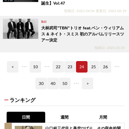
誕生】Vol.47
投稿日 : 2023.04.04
更新日 : 2023.06.19
Jazz
大林武司”TBN”トリオ feat.ベン・ウィリアム
ス & ネイト・スミス 初のアルバムリリースツ
アー決定
投稿日 : 2023.03.30
<
10
22
23
24
25
26
･･･
･･･
･･･
30
40
50
>
･･･
ランキング
日間
週間
月間
山口組三代目と美空ひばり、その宿命的関