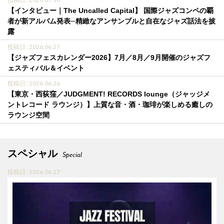
【インタビュー｜The Uncalled Capital】 国際ジャズコンペの覇
者が新アルバム発表─精緻なアンサンブルと自在なジャズ話法を披
露
投稿日 : 2026.06.27
【ジャズフェスカレンダー2026】7月／8月／9月開催のジャズフ
ェスティバル＆イベント
投稿日 : 2026.06.26
【東京・西荻窪／JUDGMENT! RECORDS lounge（ジャッジメ
ントレコード ラウンジ）】上質な音・酒・珈琲が楽しめる癒しの
ラウンジ空間
スペシャル
Special
投稿日 : 2026.06.27