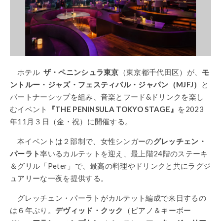
ホテル
ザ・ペニンシュラ東京
（東京都千代田区）が、
モ
ントルー・ジャズ・フェスティバル・ジャパン（MJFJ）
と
パートナーシップを組み、音楽とフード&ドリンクを楽し
むイベント
『THE PENINSULA TOKYO STAGE』
を2023
年11月３日（金・祝）に開催する。
本イベントは２部制で、女性シンガーの
グレッチェン・
パーラト
率いるカルテットを迎え、最上階24階のステーキ
＆グリル「Peter」で、最高の料理やドリンクと共にラグジ
ュアリーな一夜を提供する。
グレッチェン・パーラトがカルテット編成で来日するの
は６年ぶり。
デヴィッド・クック
（ピアノ＆キーボー