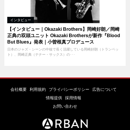
インタビュー
【インタビュー｜Okazaki Brothers】岡崎好朗／岡崎
正典の双頭ユニット Okazaki Brothersが新作『Blood
But Blues』発表｜小曽根真プロデュース
日本のジャズ・シーンの中核で長く活躍している岡崎好朗（トランペッ
ト）、岡崎正典（テナー・サックス）の･･･
会社概要
利用規約
プライバシーポリシー
広告について
情報提供
採用情報
お問い合わせ