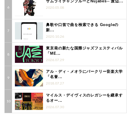
サムライチャンプルーとNujabes─ 渡辺...
2020.05.08
鼻歌や口笛で曲を検索できる Googleの
新...
2020.10.26
東京発の新たな国際ジャズフェスティバル
「ME...
2026.07.29
アル・ディ・メオラにバークリー音楽大学
「名誉...
2018.07.27
マイルス・デイヴィスのレガシーを継承す
るオー...
2026.07.30