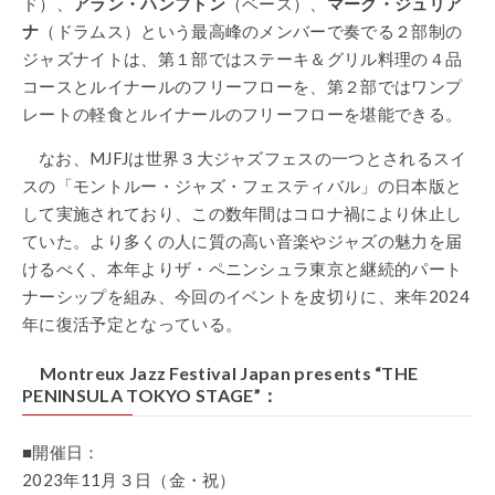
ド）、
アラン・ハンプトン
（ベース）、
マーク・ジュリア
ナ
（ドラムス）という最高峰のメンバーで奏でる２部制の
ジャズナイトは、第１部ではステーキ＆グリル料理の４品
コースとルイナールのフリーフローを、第２部ではワンプ
レートの軽食とルイナールのフリーフローを堪能できる。
なお、MJFJは世界３大ジャズフェスの一つとされるスイ
スの「モントルー・ジャズ・フェスティバル」の日本版と
して実施されており、この数年間はコロナ禍により休止し
ていた。より多くの人に質の高い音楽やジャズの魅力を届
けるべく、本年よりザ・ペニンシュラ東京と継続的パート
ナーシップを組み、今回のイベントを皮切りに、来年2024
年に復活予定となっている。
Montreux Jazz Festival Japan presents “THE
PENINSULA TOKYO STAGE”：
■開催日：
2023年11月３日（金・祝）