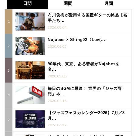
日間
週間
月間
布川俊樹が愛用する国産ギターの銘品【名
手たち...
2026.08.04
Nujabes × Shing02〈Luv(...
2020.06.05
90年代、東京。ある若者がNujabesを
名...
2020.05.08
毎日のBGMに最適！ 世界の「ジャズ専
門」ネ...
2020.04.18
【ジャズフェスカレンダー2026】7月／8
月...
2026.06.27