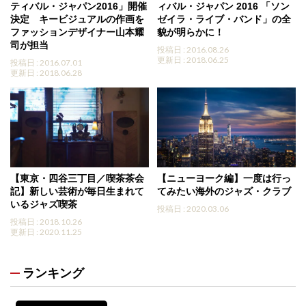
ティバル・ジャパン2016」開催
ィバル・ジャパン 2016 「ソン
決定 キービジュアルの作画を
ゼイラ・ライブ・バンド」の全
ファッションデザイナー山本耀
貌が明らかに！
司が担当
投稿日 : 2016.08.26
更新日 : 2018.06.25
投稿日 : 2016.07.01
更新日 : 2018.06.28
【東京・四谷三丁目／喫茶茶会
【ニューヨーク編】一度は行っ
記】新しい芸術が毎日生まれて
てみたい海外のジャズ・クラブ
いるジャズ喫茶
投稿日 : 2020.03.06
投稿日 : 2018.10.26
更新日 : 2020.11.25
ランキング